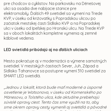
pre chodcov a cyklistov. Na parkovisku na Dénešovej
ulici sa osadia dve nabíjacie stanice pre
elektromobily. Ďalších 49 svietidiel sa vymení na Triede
KVP, v úseku od križovatky s Popradskou ulicou po
začiatok mestskej časti Sídlisko KVP a na Popradskej
ulici v úseku od Ipeľskej po Hronskú ulicu. Na Triede KVP
sa v oboch lokalitách kompletne vymenia aj zemné
káblové vedenia.
LED svietidlá pribúdajú aj na ďalších uliciach
Mesto pokračuje aj v modernizácii a výmene samotných
svietidiel. V mestských častiach Sever, Juh, Západ a
Sídlisko Ťahanovce sa postupne vymení 310 svietidiel za
SMART LED svietidlá.
„Jednou z lokalít, ktorá bude mať moderné a úsporné
osvetlenie je Watsonova, v úseku od Komenského po
Mánesovu, a Tolstého ulica, kde aktuálne prebiehajú
súvislé opravy ciest. Tento čas sme využili na to, aby
sme okrem opravy cesty vymenili aj svietidlá a pôvodné