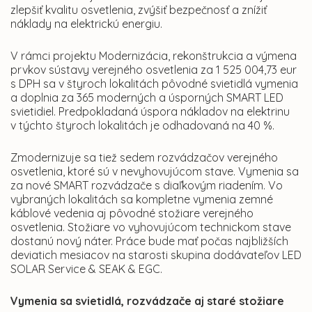
zlepšiť kvalitu osvetlenia, zvýšiť bezpečnosť a znížiť
náklady na elektrickú energiu.
V rámci projektu Modernizácia, rekonštrukcia a výmena
prvkov sústavy verejného osvetlenia za 1 525 004,73 eur
s DPH sa v štyroch lokalitách pôvodné svietidlá vymenia
a doplnia za 365 moderných a úsporných SMART LED
svietidiel. Predpokladaná úspora nákladov na elektrinu
v týchto štyroch lokalitách je odhadovaná na 40 %.
Zmodernizuje sa tiež sedem rozvádzačov verejného
osvetlenia, ktoré sú v nevyhovujúcom stave. Vymenia sa
za nové SMART rozvádzače s diaľkovým riadením. Vo
vybraných lokalitách sa kompletne vymenia zemné
káblové vedenia aj pôvodné stožiare verejného
osvetlenia. Stožiare vo vyhovujúcom technickom stave
dostanú nový náter. Práce bude mať počas najbližších
deviatich mesiacov na starosti skupina dodávateľov LED
SOLAR Service & SEAK & EGC.
Vymenia sa svietidlá, rozvádzače aj staré stožiare