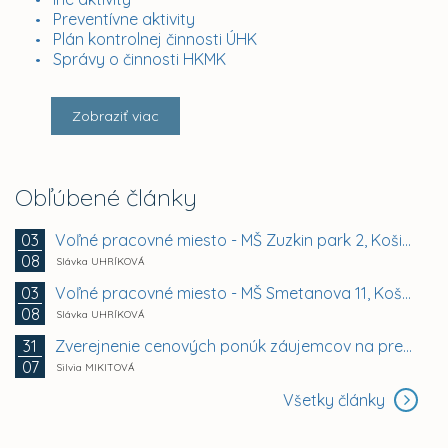
Preventívne aktivity
Plán kontrolnej činnosti ÚHK
Správy o činnosti HKMK
Zobraziť viac
Obľúbené články
Voľné pracovné miesto - MŠ Zuzkin park 2, Košice -...
03
08
Slávka UHRÍKOVÁ
Voľné pracovné miesto - MŠ Smetanova 11, Košice -...
03
08
Slávka UHRÍKOVÁ
Zverejnenie cenových ponúk záujemcov na prenájom...
31
07
Silvia MIKITOVÁ
Všetky články