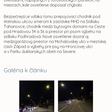
svietidlami, napájaných z fotovoltických panelov, na
miestach, kde osvetlenie doposiaľ chýbalo.
Bezpečnejší je vďaka tomu prepojovací chodník pod
Aténskou ulicou smerom k zastávke MHD na Sídlisku
Ťahanovce, chodník medzi bytovými domami na Ceste
pod Hradovou 34 a 36 a priestor pri psom výbehu na
sídlisku Podhradová. Nové osvetlenie dostal aj
medzigarážový priestor na Michalovskej ulici v mestskej
časti Západ a výbehy pre psy na Hroncovej ulici
a v Parku duklianskych obetí na Severe.
Galéria k článku