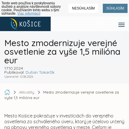
Tento web používa k poskytovaniu
služieb a analýze návštevnosti súbory
NESÚHLASÍM
SÚHLASÍM
cookie. Používaním tohto webu s tým
súhlasíte.
Viac informácií
Mesto zmodernizuje verejné
osvetlenie za vyše 1,5 milióna
eur
17.10.2024
Publikoval:
Dušan Tokarčík
Upravené: 12.06.2026
Aktuality
Mesto zmodernizuje verejné osvetlenie za
vyše 1,5 milióna eur
Mesto Košice pokračuje v investíciách do verejného
osvetlenia zo schváleného úveru, ktorý je účelovo určený
na obnovu verejného osvetlenia v meste. Cieľom je