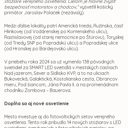
stožiare verejného osvetlenia. Cieľom je hlavne zvýšiť
bezpečnosť motoristov a chodcov,“
vysvetlil košický
primátor Jaroslav Polaček (nezávislý).
Medzi ďalšie lokality patrí Americká trieda, Ružínska, časť
Hlinkovej (od Vodárenskej po Komenského ulicu),
Rastislavovej (od starej nemocnice po Štúrovu), Toryskej
(od Triedy SNP po Popradskú ulicu) a Popradskej ulice
(od Hronskej po Bardejovskú ulicu).
V priebehu roka 2024 sa už vymenilo 138 pôvodných
svietidiel za SMART LED svietidlá v mestských častiach
Nad jazerom, Sever a Sídlisko KVP, a to na uliciach
Bukovecká, Galaktická, Kostolianska cesta, Obrancov
mieru, Pod šiancom, Jána Pavla II. a na promenádnom
chodníku Zombova – Bauerova.
Dopĺňa sa aj nové osvetlenie
Mesto investuje aj do fotovoltických setov verejného
osvetlenia. Tento rok pribudlo 14 nových stožiarov s LED