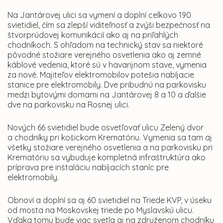
Na Jantárovej ulici sa vymení a doplní celkovo 190
svietidiel, čím sa zlepší viditeľnosť a zvýši bezpečnosť na
štvorprúdovej komunikácií ako aj na priľahlých
chodníkoch. S ohľadom na technický stav sa niektoré
pôvodné stožiare verejného osvetlenia ako aj zemné
káblové vedenia, ktoré sú v havarijnom stave, vymenia
za nové. Majiteľov elektromobilov potešia nabíjacie
stanice pre elektromobily. Dve pribudnú na parkovisku
medzi bytovými domami na Jantárovej 8 a 10 a ďalšie
dve na parkovisku na Rosnej ulici.
Nových 66 svietidiel bude osvetľovať ulicu Zelený dvor
a chodníky pri košickom Krematóriu. Vymenia sa tam aj
všetky stožiare verejného osvetlenia a na parkovisku pri
Krematóriu sa vybuduje kompletná infraštruktúra ako
príprava pre inštaláciu nabíjacích staníc pre
elektromobily.
Obnoví a doplní sa aj 60 svietidiel na Triede KVP, v úseku
od mosta na Moskovskej triede po Myslavskú ulicu.
Vďaka tomu bude viac svetla aj na združenom chodníku