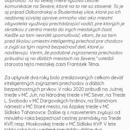
dopravou. Tá vo veľkej miere využíva cestné
komunikácie na Severe, ktoré na to nie sú stavené. To je
aj prípad Odborárskej a Študentskej ulice, ktoré po ich
nedávnej súvislej oprave omnoho viac ako miestni
obyvatelia využívajú prechádzajúci vodiči, pre ktorých je
skratkou z centra mesta do iných mestských častí.
Keďže sa tam nevrátil spomaľovač, vítam, že sa tam
pred školou umiestni inteligentný priechod pre chodcov
a zvýši sa tým najmä bezpečnosť detí, ktoré ju
navštevujú. Verím, že podobné zvýraznenia priechodov
pribudnú aj na ďalších miestach na Severe,“
uviedol
starosta tejto mestskej časti František Ténai.
Za uplynulé dva roky bolo zrealizovaných celkom deväť
inteligentných zvýraznení priechodov
a
ďalších
bezpečnostných prvkov. V roku 2020 pribudli na Južnej
triede v MČ Juh, na Národnej triede v MČ Sever, na Triede
L. Svobodu v MČ Dargovských hrdinov, na Staničnom
námestí v MČ Staré mesto, na Ázijskej triede v MČ
Sídlisko Ťahanovce. Ďalšie aj s nasvietením zvyšujú od
minulého roka bezpečnosť cestnej premávky na Triede
KVP, resp. Moskovskej triede v MČ Sídlisko KVP. V lete
tohto roka boli uvedené prevádzky ďalšie dva