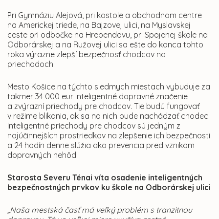
Pri Gymnáziu Alejová, pri kostole a obchodnom centre
na Americkej triede, na Bajzovej ulici, na Myslavskej
ceste pri odbočke na Hrebendovu, pri Spojenej škole na
Odborárskej a na Ružovej ulici sa ešte do konca tohto
roka výrazne zlepší bezpečnosť chodcov na
priechodoch.
Mesto Košice na týchto siedmych miestach vybuduje za
takmer 34 000 eur inteligentné dopravné značenie
a zvýrazní priechody pre chodcov. Tie budú fungovať
v režime blikania, ak sa na nich bude nachádzať chodec.
Inteligentné priechody pre chodcov sú jedným z
najúčinnejších prostriedkov na zlepšenie ich bezpečnosti
a 24 hodín denne slúžia ako prevencia pred vznikom
dopravných nehôd.
Starosta Severu Ténai víta osadenie inteligentných
bezpečnostných prvkov ku škole na Odborárskej ulici
„Naša mestská časť má veľký problém s tranzitnou