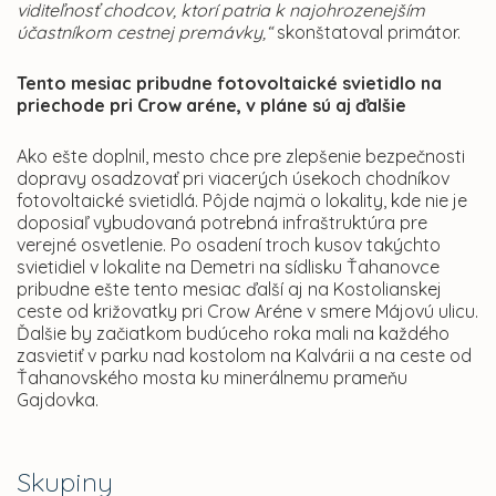
viditeľnosť chodcov, ktorí patria k najohrozenejším
účastníkom cestnej premávky,“
skonštatoval primátor.
Tento mesiac pribudne fotovoltaické svietidlo na
priechode pri Crow aréne, v pláne sú aj ďalšie
Ako ešte doplnil, mesto chce pre zlepšenie bezpečnosti
dopravy osadzovať pri viacerých úsekoch chodníkov
fotovoltaické svietidlá. Pôjde najmä o lokality, kde nie je
doposiaľ vybudovaná potrebná infraštruktúra pre
verejné osvetlenie. Po osadení troch kusov takýchto
svietidiel v lokalite na Demetri na sídlisku Ťahanovce
pribudne ešte tento mesiac ďalší aj na Kostolianskej
ceste od križovatky pri Crow Aréne v smere Májovú ulicu.
Ďalšie by začiatkom budúceho roka mali na každého
zasvietiť v parku nad kostolom na Kalvárii a na ceste od
Ťahanovského mosta ku minerálnemu prameňu
Gajdovka.
Skupiny