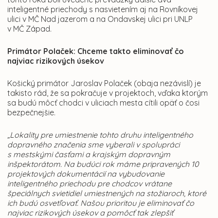
inteligentné priechody s nasvietením aj na Rovníkovej
ulici v MČ Nad jazerom a na Ondavskej ulici pri UNLP
v MČ Západ.
Primátor Polaček: Chceme takto eliminovať čo
najviac rizikových úsekov
Košický primátor Jaroslav Polaček (obaja nezávislí) je
takisto rád, že sa pokračuje v projektoch, vďaka ktorým
sa budú môcť chodci v uliciach mesta cítili opäť o čosi
bezpečnejšie.
„Lokality pre umiestnenie tohto druhu inteligentného
dopravného značenia sme vyberali v spolupráci
s mestskými časťami a krajským dopravným
inšpektorátom. Na budúci rok máme pripravených 10
projektových dokumentácií na vybudovanie
inteligentného priechodu pre chodcov vrátane
špeciálnych svietidiel umiestnených na stožiaroch, ktoré
ich budú osvetľovať. Našou prioritou je eliminovať čo
najviac rizikových úsekov a pomôcť tak zlepšiť