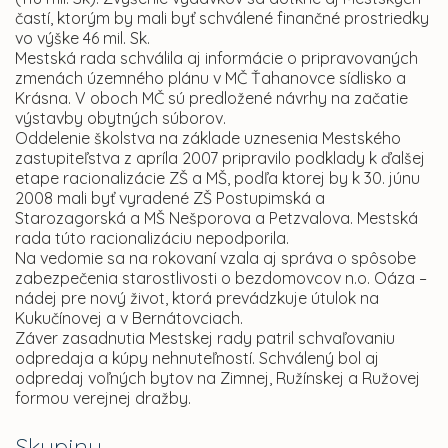
častí, ktorým by mali byť schválené finančné prostriedky
vo výške 46 mil. Sk.
Mestská rada schválila aj informácie o pripravovaných
zmenách územného plánu v MČ Ťahanovce sídlisko a
Krásna. V oboch MČ sú predložené návrhy na začatie
výstavby obytných súborov.
Oddelenie školstva na základe uznesenia Mestského
zastupiteľstva z apríla 2007 pripravilo podklady k ďalšej
etape racionalizácie ZŠ a MŠ, podľa ktorej by k 30. júnu
2008 mali byť vyradené ZŠ Postupimská a
Starozagorská a MŠ Nešporova a Petzvalova. Mestská
rada túto racionalizáciu nepodporila.
Na vedomie sa na rokovaní vzala aj správa o spôsobe
zabezpečenia starostlivosti o bezdomovcov n.o. Oáza –
nádej pre nový život, ktorá prevádzkuje útulok na
Kukučínovej a v Bernátovciach.
Záver zasadnutia Mestskej rady patril schvaľovaniu
odpredaja a kúpy nehnuteľností. Schválený bol aj
odpredaj voľných bytov na Zimnej, Ružínskej a Ružovej
formou verejnej dražby.
Skupiny