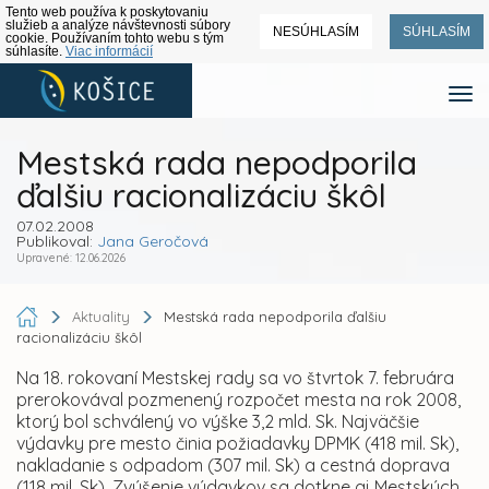
Tento web používa k poskytovaniu
služieb a analýze návštevnosti súbory
NESÚHLASÍM
SÚHLASÍM
cookie. Používaním tohto webu s tým
súhlasíte.
Viac informácií
Mestská rada nepodporila
ďalšiu racionalizáciu škôl
07.02.2008
Publikoval:
Jana Geročová
Upravené: 12.06.2026
Aktuality
Mestská rada nepodporila ďalšiu
racionalizáciu škôl
Na 18. rokovaní Mestskej rady sa vo štvrtok 7. februára
prerokovával pozmenený rozpočet mesta na rok 2008,
ktorý bol schválený vo výške 3,2 mld. Sk. Najväčšie
výdavky pre mesto činia požiadavky DPMK (418 mil. Sk),
nakladanie s odpadom (307 mil. Sk) a cestná doprava
(118 mil. Sk). Zvýšenie výdavkov sa dotkne aj Mestských