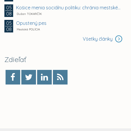
Košice menia sociálnu politiku: chránia mestské byty...
05
08
Dušan TOKARČÍK
Opustený pes
05
08
Mestská POLÍCIA
Všetky články
Zdieľať