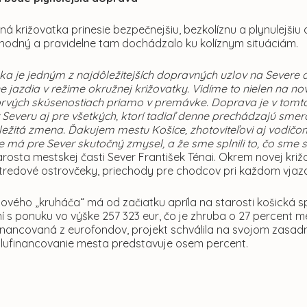
á križovatka prinesie bezpečnejšiu, bezkolíznu a plynulejšiu
chodný a pravidelne tam dochádzalo ku kolíznym situáciám.
ka je jedným z najdôležitejších dopravných uzlov na Severe a
lne jazdia v režime okružnej križovatky. Vidíme to nielen n
rvých skúsenostiach priamo v premávke. Doprava je v tomto ú
 Severu aj pre všetkých, ktorí tadiaľ denne prechádzajú sme
ležitá zmena. Ďakujem mestu Košice, zhotoviteľovi aj vodičo
ie má pre Sever skutočný zmysel, a že sme splnili to, čo sme
rosta mestskej časti Sever František Ténai. Okrem novej križ
stredové ostrovčeky, priechody pre chodcov pri každom vjazd
ového „kruháča“ má od začiatku apríla na starosti košická s
í s ponuku vo výške 257 323 eur, čo je zhruba o 27 percent 
financovaná z eurofondov, projekt schválila na svojom zas
olufinancovanie mesta predstavuje osem percent.