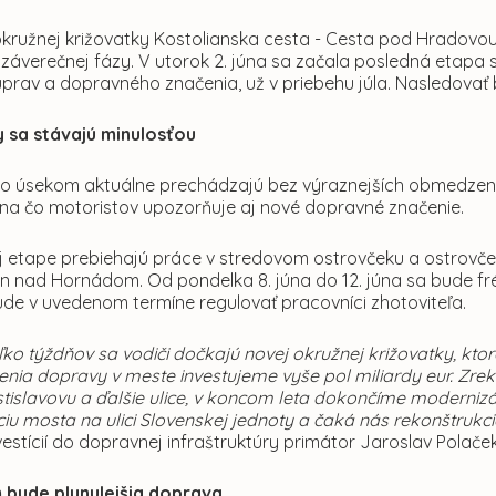
kružnej križovatky Kostolianska cesta - Cesta pod Hradovo
záverečnej fázy. V utorok 2. júna sa začala posledná etapa 
prav a dopravného značenia, už v priebehu júla. Nasledovať
 sa stávajú minulosťou
to úsekom aktuálne prechádzajú bez výraznejších obmedzení a
, na čo motoristov upozorňuje aj nové dopravné značenie.
j etape prebiehajú práce v stredovom ostrovčeku a ostrovče
an nad Hornádom. Od pondelka 8. júna do 12. júna sa bude fr
de v uvedenom termíne regulovať pracovníci zhotoviteľa.
oľko týždňov sa vodiči dočkajú novej okružnej križovatky, k
enia dopravy v meste investujeme vyše pol miliardy eur. Zrek
stislavovu a ďalšie ulice, v koncom leta dokončíme modernizá
iu mosta na ulici Slovenskej jednoty a čaká nás rekonštrukc
nvestícií do dopravnej infraštruktúry primátor Jaroslav Polaček
 bude plynulejšia doprava