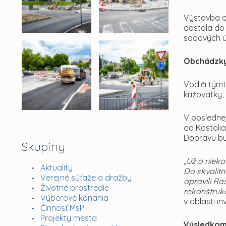
Výstavba o
dostala do 
sadových ú
Obchádzky
Vodiči tým
križovatky
V posledne
od Kostoli
Dopravu bu
Skupiny
„Už o niek
Aktuality
Do skvalitn
Verejné súťaže a dražby
opravili Ra
Životné prostredie
rekonštrukc
Výberové konania
v oblasti i
Činnosť MsP
Projekty mesta
Výsledkom