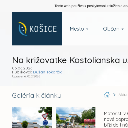
Tento web používa k poskytovaniu služieb a an
Mesto
Občan
Na križovatke Kostolianska už
03.06.2026
Publikoval:
Dušan Tokarčík
Upravené: 03.07.2026
Galéria k článku
Aktua
Motoristi v
nové dopra
blíži do finá