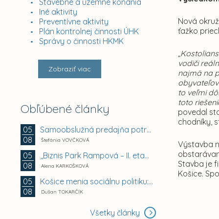
Stavebné a územné konania
Iné aktivity
Nová okružn
Preventívne aktivity
ťažko prie
Plán kontrolnej činnosti ÚHK
Správy o činnosti HKMK
„Kostolians
vodiči reá
Zobraziť viac
najmä na p
obyvateľov
to veľmi dô
toto riešen
Obľúbené články
povedal sta
chodníky, 
Samoobslužná predajňa potravín a doplnkového tovaru
05
08
Štefánia VOVČKOVÁ
Výstavba n
obstarávan
,,Biznis Park Rampová – II. etapa, Rampová ul.,...
05
Stavba je 
08
Alena KARKOŠKOVÁ
Košice. Sp
Košice menia sociálnu politiku: chránia mestské byty...
05
08
Dušan TOKARČÍK
Všetky články