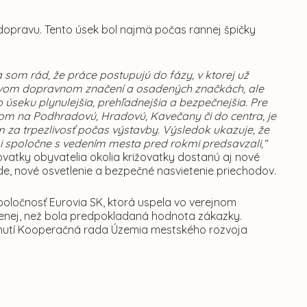
 dopravu. Tento úsek bol najmä počas rannej špičky
 som rád, že práce postupujú do fázy, v ktorej už
a novom dopravnom značení a osadených značkách, ale
seku plynulejšia, prehľadnejšia a bezpečnejšia. Pre
rom na Podhradovú, Hradovú, Kavečany či do centra, je
m za trpezlivosť počas výstavby. Výsledok ukazuje, že
 si spoločne s vedením mesta pred rokmi predsavzali,“
ovatky obyvatelia okolia križovatky dostanú aj nové
e, nové osvetlenie a bezpečné nasvietenie priechodov.
poločnosť Eurovia SK, ktorá uspela vo verejnom
menej, než bola predpokladaná hodnota zákazky.
adnutí Kooperačná rada Územia mestského rozvoja