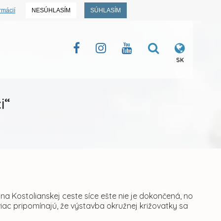
rmácií
NESÚHLASÍM
SÚHLASÍM
SK
i“
na Kostolianskej ceste síce ešte nie je dokončená, no
c pripomínajú, že výstavba okružnej križovatky sa