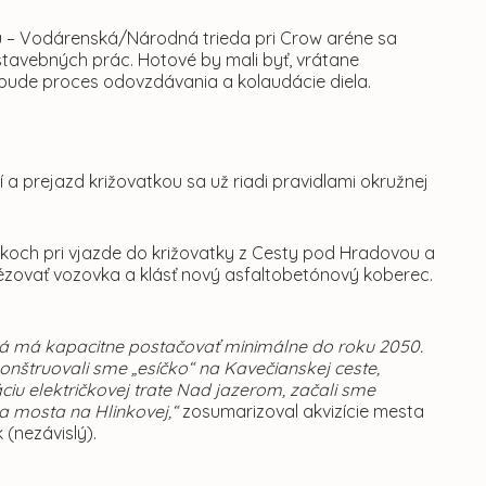
u – Vodárenská/Národná trieda pri Crow aréne sa
stavebných prác. Hotové by mali byť, vrátane
 bude proces odovzdávania a kolaudácie diela.
 prejazd križovatkou sa už riadi pravidlami okružnej
koch pri vjazde do križovatky z Cesty pod Hradovou a
ézovať vozovka a klásť nový asfaltobetónový koberec.
torá má kapacitne postačovať minimálne do roku 2050.
onštruovali sme „esíčko“ na Kavečianskej ceste,
ciu električkovej trate Nad jazerom, začali sme
ia mosta na Hlinkovej,“
zosumarizoval akvizície mesta
 (nezávislý).