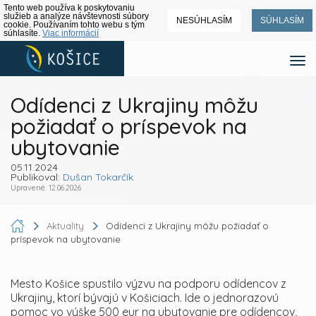
Tento web používa k poskytovaniu
služieb a analýze návštevnosti súbory
NESÚHLASÍM
SÚHLASÍM
cookie. Používaním tohto webu s tým
súhlasíte.
Viac informácií
Odídenci z Ukrajiny môžu
požiadať o príspevok na
ubytovanie
05.11.2024
Publikoval:
Dušan Tokarčík
Upravené: 12.06.2026
Aktuality
Odídenci z Ukrajiny môžu požiadať o
príspevok na ubytovanie
Mesto Košice spustilo výzvu na podporu odídencov z
Ukrajiny, ktorí bývajú v Košiciach. Ide o jednorazovú
pomoc vo výške 500 eur na ubytovanie pre odídencov,