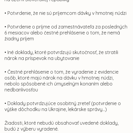
• Potvrdenie, že nie sú príjemcom dávky v hmotnej núdzi
• Potvrdenie o príjme od zamestnávateľa za posledných
6 mesiacov alebo čestné prehlásenie o tom, že nemá
žiadny príjem
• Iné doklady, ktoré potvrdzujú skutočnosť, že stratili
nárok na príspevok na ubytovanie
• Čestné prehlásenie o tom, že vyradenie z evidencie
osôb, ktoré majú nárok na dávku v hmotnej núdzi,
nebolo spôsobené ich úmyselným konaním alebo
nedbanlivosťou
• Doklady potvrdzujúce osobitný zreteľ (potvrdenie o
výške dôchodku na Ukrajine, lekárske správy...)
Žiadosti, ktoré nebudú obsahovať uvedené doklady,
budú z výberu vyradené.