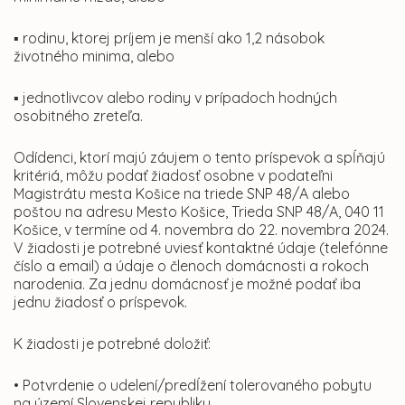
▪ rodinu, ktorej príjem je menší ako 1,2 násobok
životného minima, alebo
▪ jednotlivcov alebo rodiny v prípadoch hodných
osobitného zreteľa.
Odídenci, ktorí majú záujem o tento príspevok a spĺňajú
kritériá, môžu podať žiadosť osobne v podateľni
Magistrátu mesta Košice na triede SNP 48/A alebo
poštou na adresu Mesto Košice, Trieda SNP 48/A, 040 11
Košice, v termíne od 4. novembra do 22. novembra 2024.
V žiadosti je potrebné uviesť kontaktné údaje (telefónne
číslo a email) a údaje o členoch domácnosti a rokoch
narodenia. Za jednu domácnosť je možné podať iba
jednu žiadosť o príspevok.
K žiadosti je potrebné doložiť:
• Potvrdenie o udelení/predĺžení tolerovaného pobytu
na území Slovenskej republiky