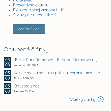
Iné aktivity
Preventívne aktivity
Plán kontrolnej činnosti ÚHK
Správy o činnosti HKMK
Zobraziť viac
Obľúbené články
,,Biznis Park Rampová – II. etapa, Rampová ul.,...
05
08
Alena KARKOŠKOVÁ
Košice menia sociálnu politiku: chránia mestské byty...
05
08
Dušan TOKARČÍK
Opustený pes
05
08
Mestská POLÍCIA
Všetky články