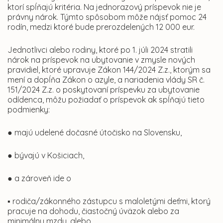
ktorí spĺňajú kritéria. Na jednorazový príspevok nie je
právny nárok. Týmto spôsobom môže nájsť pomoc 24
rodín, medzi ktoré bude prerozdelených 12 000 eur.
Jednotlivci alebo rodiny, ktoré po 1. júli 2024 stratili
nárok na príspevok na ubytovanie v zmysle nových
pravidiel, ktoré upravuje Zákon 144/2024 Z.z., ktorým sa
mení a dopĺňa Zákon o azyle, a nariadenia vlády SR č.
151/2024 Z.z. o poskytovaní príspevku za ubytovanie
odídenca, môžu požiadať o príspevok ak spĺňajú tieto
podmienky:
● majú udelené dočasné útočisko na Slovensku,
● bývajú v Košiciach,
● a zároveň ide o
▪ rodiča/zákonného zástupcu s maloletými deťmi, ktorý
pracuje na dohodu, čiastočný úväzok alebo za
minimálnu mzdu, alebo