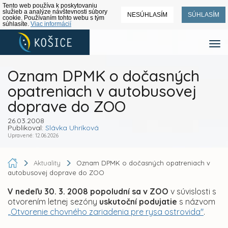
Tento web používa k poskytovaniu
služieb a analýze návštevnosti súbory
NESÚHLASÍM
SÚHLASÍM
cookie. Používaním tohto webu s tým
súhlasíte.
Viac informácií
Oznam DPMK o dočasných
opatreniach v autobusovej
doprave do ZOO
26.03.2008
Publikoval:
Slávka Uhríková
Upravené: 12.06.2026
Aktuality
Oznam DPMK o dočasných opatreniach v
autobusovej doprave do ZOO
V nedeľu 30. 3. 2008 popoludní sa v ZOO
v súvislosti s
otvorením letnej sezóny
uskutoční podujatie
s názvom
„Otvorenie chovného zariadenia pre rysa ostrovida"
.