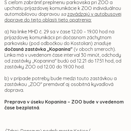
S cieľom zabrániť preplneniu parkoviska pri ZOO a
upchatiu príjazdovej komunikácie k ZOO individuálnou
automobilovou dopravou
sa
zavádzajú v autobusovej
doprave do tejto oblasti tieto opatrenia:
a) Na linke MHD č. 29 sa v čase 12.00 – 19.00 hod na
príjazdovej komunikácii pri dočasnom záchytnom
parkovisku (pod odbočkou do Kostolian) zriaďuje
dočasná zastávka „Kopanina"
(v oboch smeroch).
Linka má v uvedenom čase interval 30 minút, odchody
od zastávky „Kopanina" budú od 12.21 do 17.51 hod, od
zastávky ZOO od 12.00 do 19.00 hod.
b) v prípade potreby bude medzi touto zastávkou a
zastávkou „ZOO" premávať aj osobitná kyvadlová
doprava.
Preprava v úseku Kopanina – ZOO bude v uvedenom
čase bezplatná
.