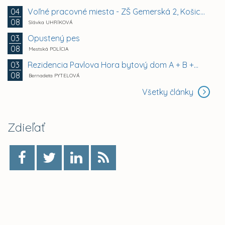
Voľné pracovné miesta - ZŠ Gemerská 2, Košice -...
04
08
Slávka UHRÍKOVÁ
Opustený pes
03
08
Mestská POLÍCIA
Rezidencia Pavlova Hora bytový dom A + B +...
03
08
Bernadeta PYTELOVÁ
Všetky články
Zdieľať