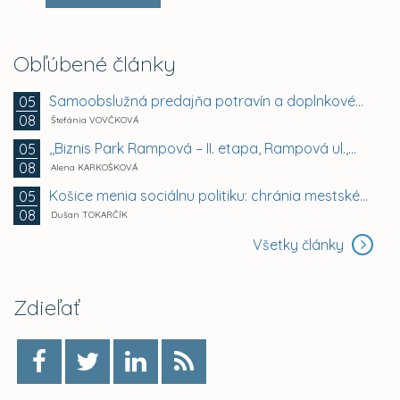
Obľúbené články
Samoobslužná predajňa potravín a doplnkového tovaru
05
08
Štefánia VOVČKOVÁ
,,Biznis Park Rampová – II. etapa, Rampová ul.,...
05
08
Alena KARKOŠKOVÁ
Košice menia sociálnu politiku: chránia mestské byty...
05
08
Dušan TOKARČÍK
Všetky články
Zdieľať