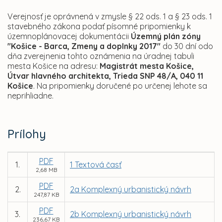
Verejnosť je oprávnená v zmysle § 22 ods. 1 a § 23 ods. 1
stavebného zákona podať písomné pripomienky k
územnoplánovacej dokumentácii
Územný plán zóny
"Košice - Barca, Zmeny a doplnky 2017"
do 30 dní odo
dňa zverejnenia tohto oznámenia na úradnej tabuli
mesta Košice na adresu:
Magistrát mesta Košice,
Útvar hlavného architekta, Trieda SNP 48/A, 040 11
Košice
. Na pripomienky doručené po určenej lehote sa
neprihliadne.
Prílohy
PDF
1.
1 Textová časť
2,68 MB
PDF
2.
2a Komplexný urbanistický návrh
247,87 KB
PDF
3.
2b Komplexný urbanistický návrh
236,67 KB