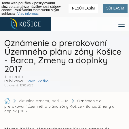
Tento web používa k poskytovaniu
služieb a analýze návštevnosti súbory
NESÚHLASÍM
SÚHLASÍM
cookie. Používaním tohto webu s tým
súhlasíte.
Viac informácií
Oznámenie o prerokovaní
Územného plánu zóny Košice
- Barca, Zmeny a doplnky
2017
11.01.2018
Publikoval:
Pavol Zaťko
Upravené: 12.06.2026
Aktuálne oznamy odd. ÚHA
Oznámenie o
prerokovaní Územného plánu zóny Košice - Barca, Zmeny a
doplnky 2017