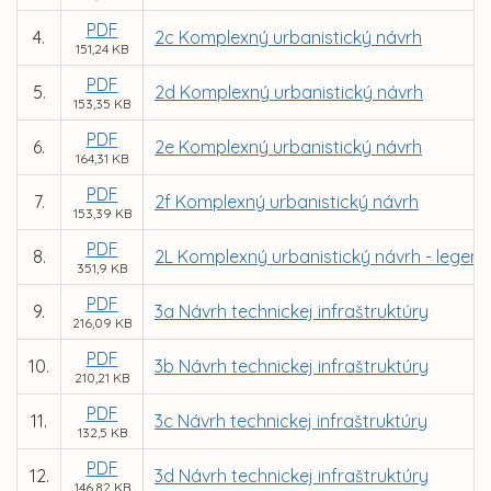
PDF
4.
2c Komplexný urbanistický návrh
151,24 KB
PDF
5.
2d Komplexný urbanistický návrh
153,35 KB
PDF
6.
2e Komplexný urbanistický návrh
164,31 KB
PDF
7.
2f Komplexný urbanistický návrh
153,39 KB
PDF
8.
2L Komplexný urbanistický návrh - legen
351,9 KB
PDF
9.
3a Návrh technickej infraštruktúry
216,09 KB
PDF
10.
3b Návrh technickej infraštruktúry
210,21 KB
PDF
11.
3c Návrh technickej infraštruktúry
132,5 KB
PDF
12.
3d Návrh technickej infraštruktúry
146,82 KB