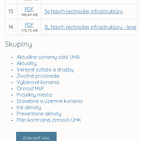
PDF
13.
3e Návrh technickej infraštruktúry
148,49 KB
PDF
14.
3L Návrh technickej infraštruktúry - lege
170,73 KB
Skupiny
Aktuálne oznamy odd. ÚHA
Aktuality
Verejné súťaže a dražby
Životné prostredie
Výberové konania
Činnosť MsP
Projekty mesta
Stavebné a územné konania
Iné aktivity
Preventívne aktivity
Plán kontrolnej činnosti ÚHK
Zobraziť viac