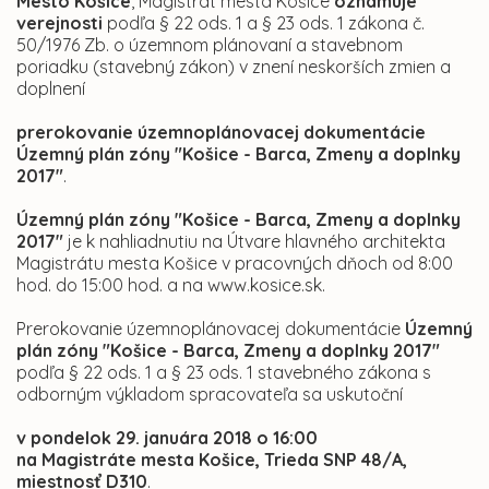
Mesto Košice
, Magistrát mesta Košice
oznamuje
verejnosti
podľa § 22 ods. 1 a § 23 ods. 1 zákona č.
50/1976 Zb. o územnom plánovaní a stavebnom
poriadku (stavebný zákon) v znení neskorších zmien a
doplnení
prerokovanie územnoplánovacej dokumentácie
Územný plán zóny "Košice - Barca, Zmeny a doplnky
2017"
.
Územný plán zóny "Košice - Barca, Zmeny a doplnky
2017"
je k nahliadnutiu na Útvare hlavného architekta
Magistrátu mesta Košice v pracovných dňoch od 8:00
hod. do 15:00 hod. a na www.kosice.sk.
Prerokovanie územnoplánovacej dokumentácie
Územný
plán zóny "Košice - Barca, Zmeny a doplnky 2017"
podľa § 22 ods. 1 a § 23 ods. 1 stavebného zákona
s
odborným výkladom spracovateľa sa uskutoční
v pondelok 29. januára 2018 o 16:00
na Magistráte mesta Košice, Trieda SNP 48/A,
miestnosť D310
.