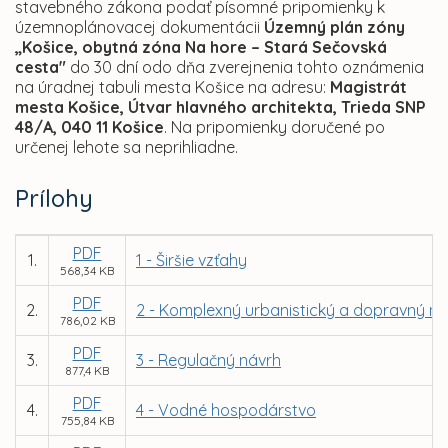
stavebného zákona podať písomné pripomienky k
územnoplánovacej dokumentácii
Územný plán zóny
„Košice, obytná zóna Na hore – Stará Sečovská
cesta"
do 30 dní odo dňa zverejnenia tohto oznámenia
na úradnej tabuli mesta Košice na adresu:
Magistrát
mesta Košice, Útvar hlavného architekta, Trieda SNP
48/A, 040 11 Košice
. Na pripomienky doručené po
určenej lehote sa neprihliadne.
Prílohy
PDF
1.
1 - Širšie vzťahy
568,34 KB
PDF
2.
2 - Komplexný urbanistický a dopravný ná
786,02 KB
PDF
3.
3 - Regulačný návrh
877,4 KB
PDF
4.
4 - Vodné hospodárstvo
755,84 KB