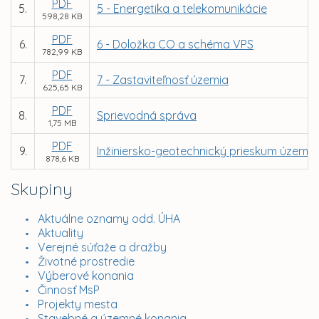
PDF
5.
5 - Energetika a telekomunikácie
598,28 KB
PDF
6.
6 - Doložka CO a schéma VPS
782,99 KB
PDF
7.
7 - Zastaviteľnosť územia
625,65 KB
PDF
8.
Sprievodná správa
1,75 MB
PDF
9.
Inžiniersko-geotechnický prieskum územia
878,6 KB
Skupiny
Aktuálne oznamy odd. ÚHA
Aktuality
Verejné súťaže a dražby
Životné prostredie
Výberové konania
Činnosť MsP
Projekty mesta
Stavebné a územné konania