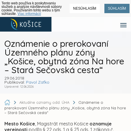
Tento web používa k poskytovaniu
služieb a analýze návštevnosti súbory
NESÚHLASÍM
SÚHLASÍM
cookie. Používaním tohto webu s tým
súhlasíte.
Viac informácií
Oznámenie o prerokovaní
Územného plánu zóny
„Košice, obytná zóna Na hore
– Stará Sečovská cesta“
29.06.2018
Publikoval:
Pavol Zaťko
Upravené: 12.06.2026
Aktuálne oznamy odd. ÚHA
Oznámenie o
prerokovaní Územného plánu zóny „Košice, obytná zóna Na hore
– Stará Sečovská cesta“
Mesto Košice
, Magistrát mesta Košice
oznamuje
verejnosti
podľa § 22 ods. 1 a § 23 ods. 1 zákona č.