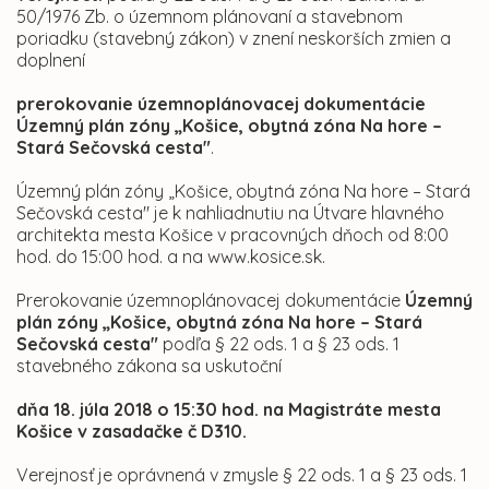
50/1976 Zb. o územnom plánovaní a stavebnom
poriadku (stavebný zákon) v znení neskorších zmien a
doplnení
prerokovanie územnoplánovacej dokumentácie
Územný plán zóny „Košice, obytná zóna Na hore –
Stará Sečovská cesta"
.
Územný plán zóny „Košice, obytná zóna Na hore – Stará
Sečovská cesta" je k nahliadnutiu na Útvare hlavného
architekta mesta Košice v pracovných dňoch od 8:00
hod. do 15:00 hod. a na www.kosice.sk.
Prerokovanie územnoplánovacej dokumentácie
Územný
plán zóny „Košice, obytná zóna Na hore – Stará
Sečovská cesta"
podľa § 22 ods. 1 a § 23 ods. 1
stavebného zákona sa uskutoční
dňa 18. júla 2018 o 15:30 hod. na Magistráte mesta
Košice v zasadačke č D310.
Verejnosť je oprávnená v zmysle § 22 ods. 1 a § 23 ods. 1