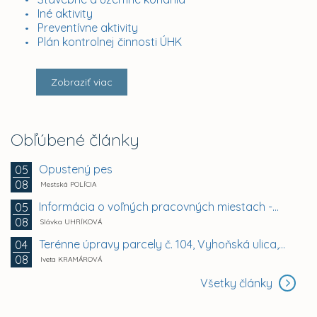
Iné aktivity
Preventívne aktivity
Plán kontrolnej činnosti ÚHK
Zobraziť viac
Obľúbené články
Opustený pes
05
08
Mestská POLÍCIA
Informácia o voľných pracovných miestach -...
05
08
Slávka UHRÍKOVÁ
Terénne úpravy parcely č. 104, Vyhoňská ulica,...
04
08
Iveta KRAMÁROVÁ
Všetky články