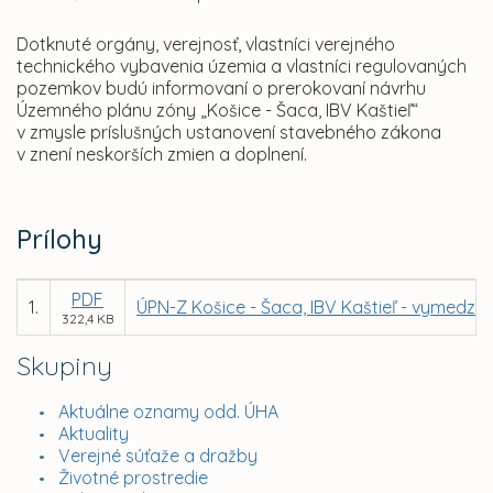
Dotknuté orgány, verejnosť, vlastníci verejného
technického vybavenia územia a vlastníci regulovaných
pozemkov budú informovaní o prerokovaní návrhu
Územného plánu zóny „Košice - Šaca, IBV Kaštieľ“
v zmysle príslušných ustanovení stavebného zákona
v znení neskorších zmien a doplnení.
Prílohy
PDF
1.
ÚPN-Z Košice - Šaca, IBV Kaštieľ - vymedze
322,4 KB
Skupiny
Aktuálne oznamy odd. ÚHA
Aktuality
Verejné súťaže a dražby
Životné prostredie