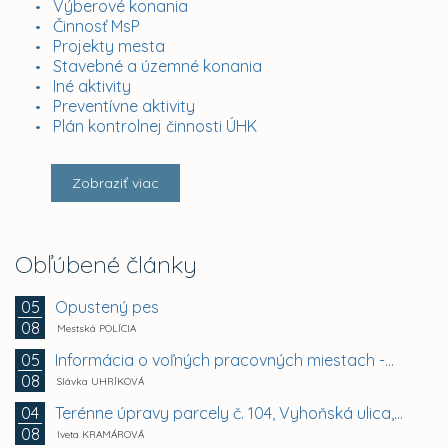
Výberové konania
Činnosť MsP
Projekty mesta
Stavebné a územné konania
Iné aktivity
Preventívne aktivity
Plán kontrolnej činnosti ÚHK
Zobraziť viac
Obľúbené články
Opustený pes
05
08
Mestská POLÍCIA
Informácia o voľných pracovných miestach -...
05
08
Slávka UHRÍKOVÁ
Terénne úpravy parcely č. 104, Vyhoňská ulica,...
04
08
Iveta KRAMÁROVÁ