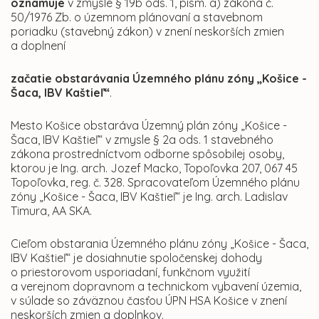
oznamuje
v zmysle § 19b ods. 1, písm. a) zákona č.
50/1976 Zb. o územnom plánovaní a stavebnom
poriadku (stavebný zákon) v znení neskorších zmien
a doplnení
začatie obstarávania Územného plánu zóny
„Košice -
Šaca, IBV Kaštieľ“
.
Mesto Košice obstaráva Územný plán zóny „Košice -
Šaca, IBV Kaštieľ“ v zmysle § 2a ods. 1 stavebného
zákona prostredníctvom odborne spôsobilej osoby,
ktorou je Ing. arch. Jozef Macko, Topoľovka 207, 067 45
Topoľovka, reg. č. 328. Spracovateľom Územného plánu
zóny „Košice - Šaca, IBV Kaštieľ“ je Ing. arch. Ladislav
Timura, AA SKA.
Cieľom obstarania Územného plánu zóny „Košice - Šaca,
IBV Kaštieľ“ je dosiahnutie spoločenskej dohody
o priestorovom usporiadaní, funkčnom využití
a verejnom dopravnom a technickom vybavení územia,
v súlade so záväznou časťou ÚPN HSA Košice v znení
neskorších zmien a doplnkov.