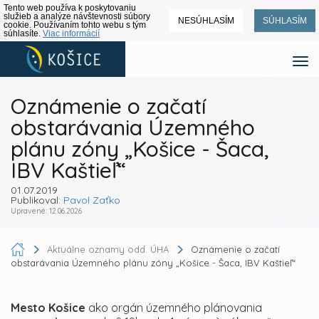
Tento web používa k poskytovaniu
služieb a analýze návštevnosti súbory
NESÚHLASÍM
SÚHLASÍM
cookie. Používaním tohto webu s tým
súhlasíte.
Viac informácií
Oznámenie o začatí
obstarávania Územného
plánu zóny „Košice - Šaca,
IBV Kaštieľ“
01.07.2019
Publikoval:
Pavol Zaťko
Upravené: 12.06.2026
Aktuálne oznamy odd. ÚHA
Oznámenie o začatí
obstarávania Územného plánu zóny „Košice - Šaca, IBV Kaštieľ“
Mesto Košice
ako orgán územného plánovania