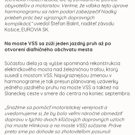
obyvateľov a motoristov. Veríme, že vďaka tejto úprave
harmonogramu sa nám podarí zabezpečiť hladký
priebeh prác bez výrazných dopravných
komplikácií,“
uviedol Štefan Balint, riaditeľ závodu
Košice, EUROVIA SK.
Na moste VSS sa zúži jeden jazdný pruh až po
otvorení diaľničného obchvatu mesta
Súčasťou diela ja aj vyššie spomínaná rekonštrukcia
električkového mosta nad železničnou traťou, ktorý
susedí s mostom VSS. Najvýraznejšou zmenou v
harmonograme je tak presun plánovanej uzávierky
jedného jazdného pruhu na moste VSS a taktiež na
Slaneckej ceste v smere do centra na koniec septembra.
„Snažíme sa pomôcť motoristickej verejnosti a
uvedomujeme si, že by bolo veľmi náročné obmedziť
dopravu v týchto dvoch kľúčových dopravných uzloch
(na moste Hlinkova a na moste VSS) súčasne. Práve
preto sme po dohode so zhotoviteľom posunuli