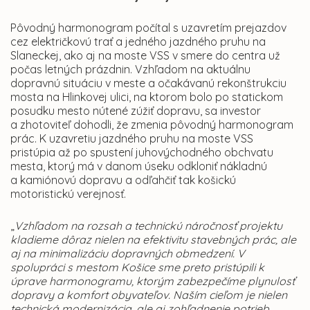
Pôvodný harmonogram počítal s uzavretím prejazdov
cez električkovú trať a jedného jazdného pruhu na
Slaneckej, ako aj na moste VSS v smere do centra už
počas letných prázdnin. Vzhľadom na aktuálnu
dopravnú situáciu v meste a očakávanú rekonštrukciu
mosta na Hlinkovej ulici, na ktorom bolo po statickom
posudku mesto nútené zúžiť dopravu, sa investor
a zhotoviteľ dohodli, že zmenia pôvodný harmonogram
prác. K uzavretiu jazdného pruhu na moste VSS
pristúpia až po spustení juhovýchodného obchvatu
mesta, ktorý má v danom úseku odkloniť nákladnú
a kamiónovú dopravu a odľahčiť tak košickú
motoristickú verejnosť.
„
Vzhľadom na rozsah a technickú náročnosť projektu
kladieme dôraz nielen na efektivitu stavebných prác, ale
aj na minimalizáciu dopravných obmedzení. V
spolupráci s mestom Košice sme preto pristúpili k
úprave harmonogramu, ktorým zabezpečíme plynulosť
dopravy a komfort obyvateľov. Naším cieľom je nielen
technická modernizácia, ale aj zohľadnenie potrieb