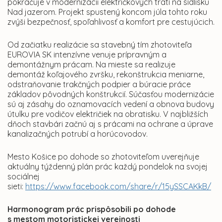
pokračuje v modernizácii električkových tratí na sídlisku
Nad jazerom. Projekt spustený koncom júla tohto roku
zvýši bezpečnosť, spoľahlivosť a komfort pre cestujúcich.
Od začiatku realizácie sa stavebný tím zhotoviteľa
EUROVIA SK intenzívne venuje prípravným a
demontážnym prácam. Na mieste sa realizuje
demontáž koľajového zvršku, rekonštrukcia meniarne,
odstraňovanie trakčných podpier a búracie práce
základov pôvodných konštrukcií. Súčasťou modernizácie
sú aj zásahy do oznamovacích vedení a obnova budovy
útulku pre vodičov električiek na obratisku. V najbližších
dňoch stavbári začnú aj s prácami na ochrane a úprave
kanalizačných potrubí a horúcovodov.
Mesto Košice po dohode so zhotoviteľom uverejňuje
aktuálny týždenný plán prác každý pondelok na svojej
sociálnej
sieti:
https://www.facebook.com/share/r/15ySSCAKkB/
Harmonogram prác prispôsobili po dohode
s mestom motoristickej verejnosti