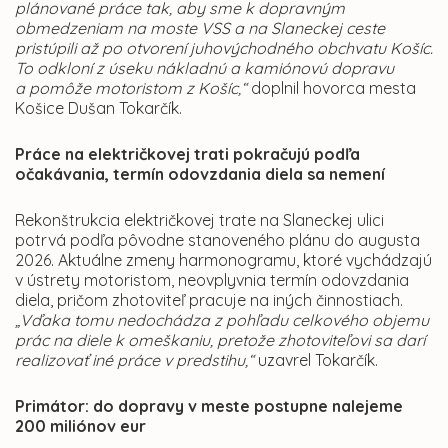
plánované práce tak, aby sme k dopravným
obmedzeniam na moste VSS a na Slaneckej ceste
pristúpili až po otvorení juhovýchodného obchvatu Košíc.
To odkloní z úseku nákladnú a kamiónovú dopravu
a pomôže motoristom z Košíc,“
doplnil hovorca mesta
Košice Dušan Tokarčík.
Práce na električkovej trati pokračujú podľa
očakávania, termín odovzdania diela sa nemení
Rekonštrukcia električkovej trate na Slaneckej ulici
potrvá podľa pôvodne stanoveného plánu do augusta
2026. Aktuálne zmeny harmonogramu, ktoré vychádzajú
v ústrety motoristom, neovplyvnia termín odovzdania
diela, pričom zhotoviteľ pracuje na iných činnostiach.
„Vďaka tomu nedochádza z pohľadu celkového objemu
prác na diele k omeškaniu, pretože zhotoviteľovi sa darí
realizovať iné práce v predstihu,“
uzavrel Tokarčík.
Primátor: do dopravy v meste postupne nalejeme
200 miliónov eur