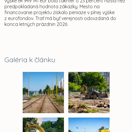
výške 64 949 141 eur bola takmer o 23 percent nižšia než
predpokladaná hodnota zákazky. Mesto na
financovanie projektu získalo peniaze v plnej výške
z eurofondov. Trať má byť verejnosti odovzdaná do
konca letných prázdnin 2026.
Galéria k článku