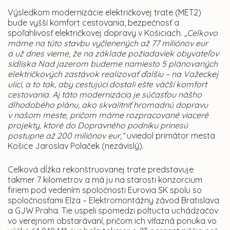
Výsledkom modernizácie električkovej trate (MET2)
bude vyšší komfort cestovania, bezpečnosť a
spoľahlivosť električkovej dopravy v Košiciach.
„Celkovo
máme na túto stavbu vyčlenených až 77 miliónov eur
a už dnes vieme, že na základe požiadaviek obyvateľov
sídliska Nad jazerom budeme namiesto 5 plánovaných
električkových zastávok realizovať ďalšiu – na Važeckej
ulici, a to tak, aby cestujúci dostali ešte väčší komfort
cestovania. Aj táto modernizácia je súčasťou nášho
dlhodobého plánu, ako skvalitniť hromadnú dopravu
v našom meste, pričom máme rozpracované viaceré
projekty, ktoré do Dopravného podniku prinesú
postupne až 200 miliónov eur,“
uviedol primátor mesta
Košice Jaroslav Polaček (nezávislý).
Celková dĺžka rekonštruovanej trate predstavuje
takmer 7 kilometrov a má ju na starosti konzorcium
firiem pod vedením spoločnosti Eurovia SK spolu so
spoločnosťami Elza – Elektromontážny závod Bratislava
a GJW Praha. Tie uspeli spomedzi poltucta uchádzačov
vo verejnom obstarávaní, pričom ich víťazná ponuka vo