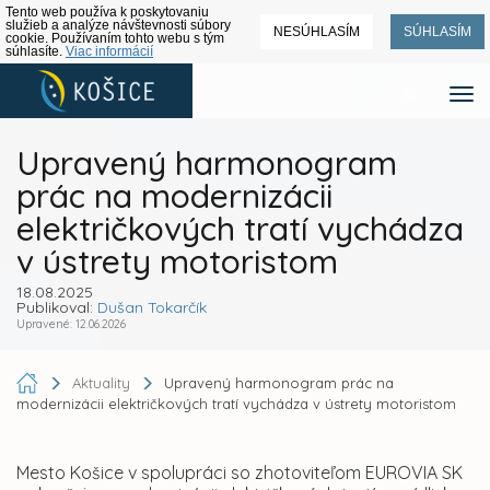
Tento web používa k poskytovaniu
služieb a analýze návštevnosti súbory
NESÚHLASÍM
SÚHLASÍM
cookie. Používaním tohto webu s tým
súhlasíte.
Viac informácií
Upravený harmonogram
prác na modernizácii
električkových tratí vychádza
v ústrety motoristom
18.08.2025
Publikoval:
Dušan Tokarčík
Upravené: 12.06.2026
Aktuality
Upravený harmonogram prác na
modernizácii električkových tratí vychádza v ústrety motoristom
Mesto Košice v spolupráci so zhotoviteľom EUROVIA SK