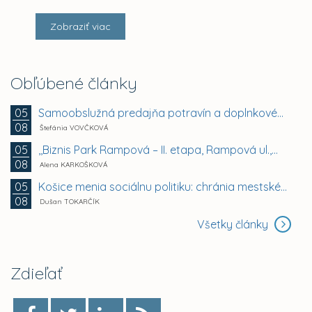
Zobraziť viac
Obľúbené články
Samoobslužná predajňa potravín a doplnkového tovaru
05
08
Štefánia VOVČKOVÁ
,,Biznis Park Rampová – II. etapa, Rampová ul.,...
05
08
Alena KARKOŠKOVÁ
Košice menia sociálnu politiku: chránia mestské byty...
05
08
Dušan TOKARČÍK
Všetky články
Zdieľať