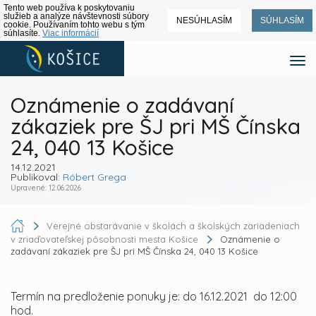
Tento web používa k poskytovaniu
služieb a analýze návštevnosti súbory
NESÚHLASÍM
SÚHLASÍM
cookie. Používaním tohto webu s tým
súhlasíte.
Viac informácií
Oznámenie o zadávaní
zákaziek pre ŠJ pri MŠ Čínska
24, 040 13 Košice
14.12.2021
Publikoval:
Róbert Grega
Upravené: 12.06.2026
Verejné obstarávanie v školách a školských zariadeniach
v zriaďovateľskej pôsobnosti mesta Košice
Oznámenie o
zadávaní zákaziek pre ŠJ pri MŠ Čínska 24, 040 13 Košice
Termín na predloženie ponuky je: do 16.12.2021 do 12:00
hod.