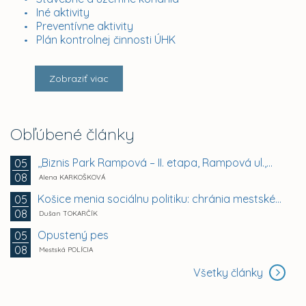
Iné aktivity
Preventívne aktivity
Plán kontrolnej činnosti ÚHK
Zobraziť viac
Obľúbené články
,,Biznis Park Rampová – II. etapa, Rampová ul.,...
05
08
Alena KARKOŠKOVÁ
Košice menia sociálnu politiku: chránia mestské byty...
05
08
Dušan TOKARČÍK
Opustený pes
05
08
Mestská POLÍCIA
Všetky články