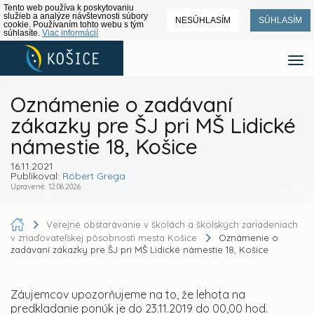
Tento web používa k poskytovaniu
služieb a analýze návštevnosti súbory
NESÚHLASÍM
SÚHLASÍM
cookie. Používaním tohto webu s tým
súhlasíte.
Viac informácií
Oznámenie o zadávaní
zákazky pre ŠJ pri MŠ Lidické
námestie 18, Košice
16.11.2021
Publikoval:
Róbert Grega
Upravené: 12.06.2026
Verejné obstarávanie v školách a školských zariadeniach
v zriaďovateľskej pôsobnosti mesta Košice
Oznámenie o
zadávaní zákazky pre ŠJ pri MŠ Lidické námestie 18, Košice
Záujemcov upozorňujeme na to, že lehota na
predkladanie ponúk je do 23.11.2019 do 00,00 hod.