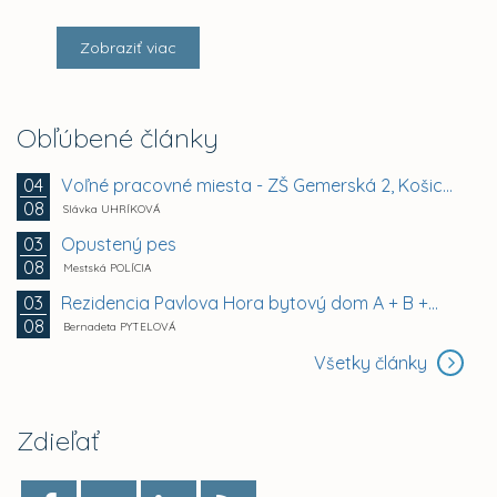
Zobraziť viac
Obľúbené články
Voľné pracovné miesta - ZŠ Gemerská 2, Košice -...
04
08
Slávka UHRÍKOVÁ
Opustený pes
03
08
Mestská POLÍCIA
Rezidencia Pavlova Hora bytový dom A + B +...
03
08
Bernadeta PYTELOVÁ
Všetky články
Zdieľať