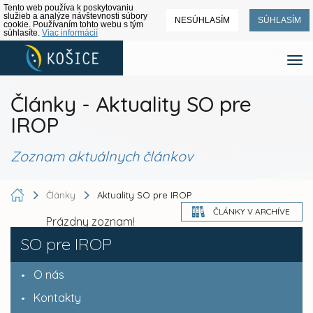
Tento web používa k poskytovaniu
služieb a analýze návštevnosti súbory
NESÚHLASÍM
SÚHLASÍM
cookie. Používaním tohto webu s tým
súhlasíte.
Viac informácií
Články - Aktuality SO pre
IROP
Zoznam aktuálnych článkov
Články
Aktuality SO pre IROP
ČLÁNKY V ARCHÍVE
Prázdny zoznam!
SO pre IROP
O nás
Kontakty