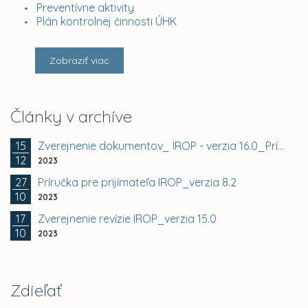
Preventívne aktivity
Plán kontrolnej činnosti ÚHK
Zobraziť viac
Články v archíve
15
Zverejnenie dokumentov_ IROP - verzia 16.0_Príručka...
12
2023
27
Príručka pre prijímateľa IROP_verzia 8.2
10
2023
17
Zverejnenie revízie IROP_verzia 15.0
10
2023
Zdieľať