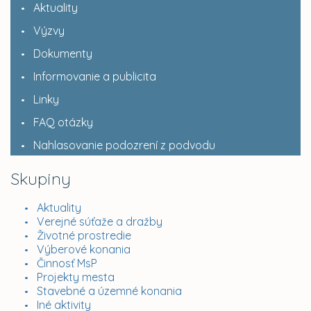
Aktuality
Výzvy
Dokumenty
Informovanie a publicita
Linky
FAQ otázky
Nahlasovanie podozrení z podvodu
Skupiny
Aktuality
Verejné súťaže a dražby
Životné prostredie
Výberové konania
Činnosť MsP
Projekty mesta
Stavebné a územné konania
Iné aktivity