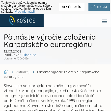
Tento web používa k poskytovaniu
služieb a analýze návštevnosti súbory
NESÚHLASÍM
SÚHLASÍM
cookie. Používaním tohto webu s tým
súhlasíte.
Viac informácií
Pätnáste výročie založenia
Karpatského euroregiónu
12.03.2008
Publikoval:
Tibor Ičo
Upravené: 12.06.2026
Aktuality
Pätnáste výročie založenia Karpatského
euroregiónu
Slovensko sa k projektu na začiatku (pre nevôľu
vtedajšej vlády) nepripojilo, aj keď mesto Košice bolo
jedným z jeho iniciátorov a ponechalo si iba štatút
pridruženého člena. Neskôr, v roku 1999 sa región
východného Slovenska stal tiež riadnym členom tohto
projektu cezhraničnej spolupráce, v rámci ktorého dnes