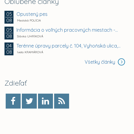
Obľúbené články
Opustený pes
05
08
Mestská POLÍCIA
Informácia o voľných pracovných miestach -...
05
08
Slávka UHRÍKOVÁ
Terénne úpravy parcely č. 104, Vyhoňská ulica,...
04
08
Iveta KRAMÁROVÁ
Všetky články
Zdieľať