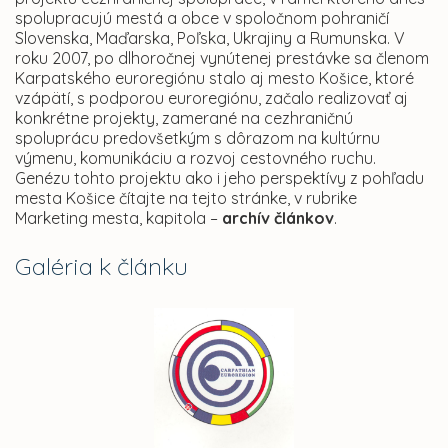
spolupracujú mestá a obce v spoločnom pohraničí
Slovenska, Maďarska, Poľska, Ukrajiny a Rumunska. V
roku 2007, po dlhoročnej vynútenej prestávke sa členom
Karpatského euroregiónu stalo aj mesto Košice, ktoré
vzápätí, s podporou euroregiónu, začalo realizovať aj
konkrétne projekty, zamerané na cezhraničnú
spoluprácu predovšetkým s dôrazom na kultúrnu
výmenu, komunikáciu a rozvoj cestovného ruchu.
Genézu tohto projektu ako i jeho perspektívy z pohľadu
mesta Košice čítajte na tejto stránke, v rubrike
Marketing mesta, kapitola –
archív článkov
.
Galéria k článku