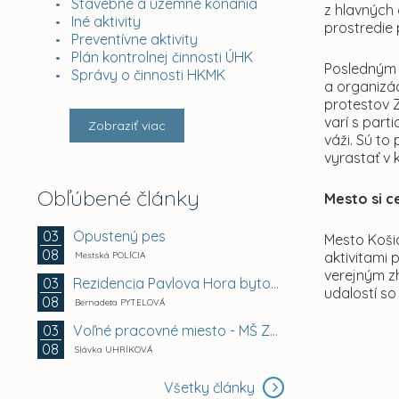
Stavebné a územné konania
z hlavných 
Iné aktivity
prostredie 
Preventívne aktivity
Plán kontrolnej činnosti ÚHK
Posledným 
Správy o činnosti HKMK
a organizá
protestov 
varí s par
Zobraziť viac
váži. Sú t
vyrastať v 
Obľúbené články
Mesto si c
Opustený pes
03
Mesto Košic
08
aktivitami
Mestská POLÍCIA
verejným z
Rezidencia Pavlova Hora bytový dom A + B +...
03
udalostí so
08
Bernadeta PYTELOVÁ
Voľné pracovné miesto - MŠ Zuzkin park 2, Košice -...
03
08
Slávka UHRÍKOVÁ
Všetky články