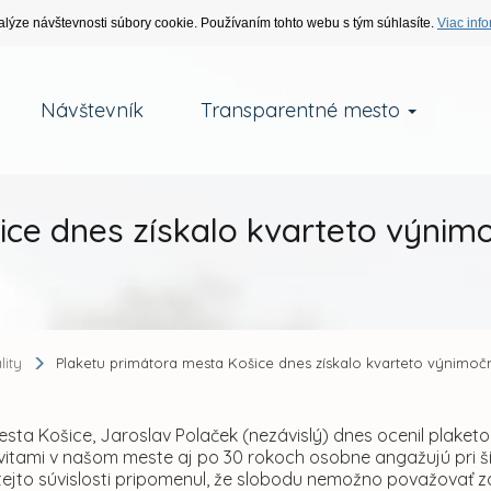
alýze návštevnosti súbory cookie. Používaním tohto webu s tým súhlasíte.
Viac info
Návštevník
Transparentné mesto
ice dnes získalo kvarteto výnim
lity
Plaketu primátora mesta Košice dnes získalo kvarteto výnimo
sta Košice, Jaroslav Polaček (nezávislý) dnes ocenil plaket
tivitami v našom meste aj po 30 rokoch osobne angažujú pri 
tejto súvislosti pripomenul, že slobodu nemožno považovať z