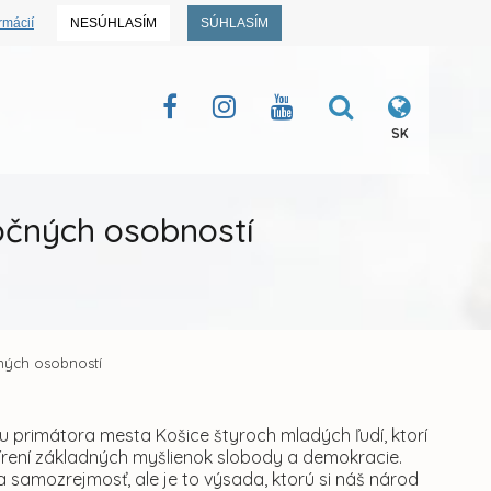
rmácií
NESÚHLASÍM
SÚHLASÍM
SK
očných osobností
čných osobností
ou primátora mesta Košice štyroch mladých ľudí, ktorí
šírení základných myšlienok slobody a demokracie.
a samozrejmosť, ale je to výsada, ktorú si náš národ