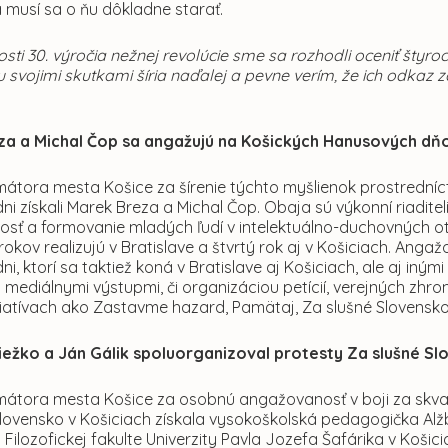
 musí sa o ňu dôkladne starať.
itosti 30. výročia nežnej revolúcie sme sa rozhodli oceniť šty
svojimi skutkami šíria naďalej a pevne verím, že ich odkaz za
za a Michal Čop sa angažujú na Košických Hanusových dň
imátora mesta Košice za šírenie týchto myšlienok prostrední
i získali Marek Breza a Michal Čop. Obaja sú výkonní riaditel
sť a formovanie mladých ľudí v intelektuálno-duchovných o
 rokov realizujú v Bratislave a štvrtý rok aj v Košiciach. Anga
i, ktorí sa taktiež koná v Bratislave aj Košiciach, ale aj iný
 mediálnymi výstupmi, či organizáciou petícií, verejných zhro
niciatívach ako Zastavme hazard, Pamätaj, Za slušné Slovensko
iežko a Ján Gálik spoluorganizoval protesty Za slušné S
imátora mesta Košice za osobnú angažovanosť v boji za skval
lovensko v Košiciach získala vysokoškolská pedagogička Alžb
 Filozofickej fakulte Univerzity Pavla Jozefa Šafárika v Košic