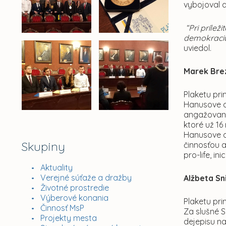
vybojoval a
“Pri prílež
demokraciu 
uviedol.
Marek Bre
Plaketu pr
Hanusove dn
angažovano
ktoré už 16
Hanusove dn
Skupiny
činnosťou a
pro-life, i
Aktuality
Verejné súťaže a dražby
Alžbeta Sn
Životné prostredie
Výberové konania
Plaketu pr
Činnosť MsP
Za slušné S
Projekty mesta
dejepisu na