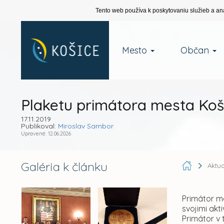
Tento web používa k poskytovaniu služieb a an
Mesto
Občan
Plaketu primátora mesta Koš
17.11.2019
Publikoval:
Miroslav Sambor
Upravené: 12.06.2026
Galéria k článku
Aktua
Primátor me
svojimi ak
Primátor v 