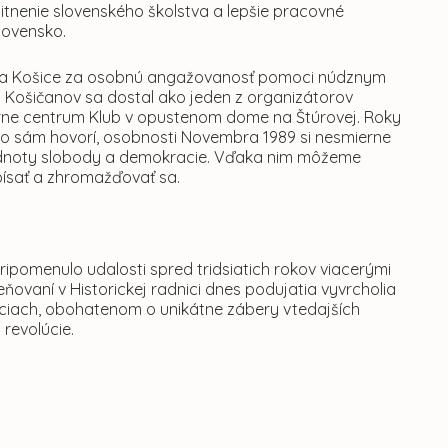
itnenie slovenského školstva a lepšie pracovné
lovensko.
esta Košice za osobnú angažovanosť pomoci núdznym
 Košičanov sa dostal ako jeden z organizátorov
túrne centrum Klub v opustenom dome na Štúrovej. Roky
Ako sám hovorí, osobnosti Novembra 1989 si nesmierne
a hodnoty slobody a demokracie. Vďaka nim môžeme
 písať a zhromažďovať sa.
ripomenulo udalosti spred tridsiatich rokov viacerými
vaní v Historickej radnici dnes podujatia vyvrcholia
ciach, obohatenom o unikátne zábery vtedajších
 revolúcie.