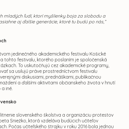
roch mladých ľudí, ktorí myšlienky boja za slobodu a
siahne aj ďalšie generácie, ktoré tu budú po nás,”
och
ctvom jedinečného akademického festivalu Košické
ia tohto festivalu, ktorého poslaním je spoločenská
tázkach. To uskutočňujú cez akademické programy,
žovať sa usilujú práve prostredníctvom festivalu
mi verejnými diskusiami, prednáškami, publikačnou
maždení a ďalšími aktivitami občianskeho života v hnutí
 a iné.
lovensko
itnenie slovenského školstva a organizáciu protestov
eta Sniežko, ktorá vzdeláva budúcich učiteľov
iach. Počas učiteľského štrajku v roku 2016 bola jednou