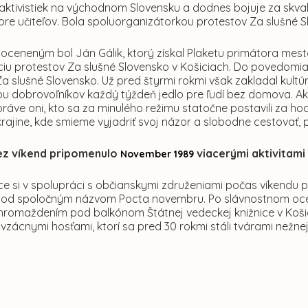
aktivistiek na východnom Slovensku a dodnes bojuje za skval
pre učiteľov. Bola spoluorganizátorkou protestov Za slušné S
oceneným bol Ján Gálik, ktorý získal Plaketu primátora m
ciu protestov Za slušné Slovensko v Košiciach. Do povedomia
Za slušné Slovensko. Už pred štyrmi rokmi však zakladal kul
tiou dobrovoľníkov každý týždeň jedlo pre ľudí bez domova. 
o práve oni, kto sa za minulého režimu statočne postavili z
krajine, kde smieme vyjadriť svoj názor a slobodne cestovať,
ez víkend pripomenulo
viacerými aktivitami
November 1989
e si v spolupráci s občianskymi združeniami počas víkendu p
 pod spoločným názvom Pocta novembru. Po slávnostnom oceňo
hromaždením pod balkónom Štátnej vedeckej knižnice v Koši
 vzácnymi hosťami, ktorí sa pred 30 rokmi stáli tvárami nežnej