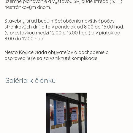
územné plánovanie a výstavbu SR, bude streda (5. 11.)
nestránkovým dňom.
Stavebný úrad budú môcť občania navštíviť počas
stránkových dní, a to v pondelok od 8.00 do 15.00 hod.
(s prestávkou medzi 12.00 a 13.00 hod.) a v piatok od
8.00 do 12.00 hod.
Mesto Košice žiada obyvateľov o pochopenie a
ospravedlňuje sa za vzniknuté komplikácie.
Galéria k článku