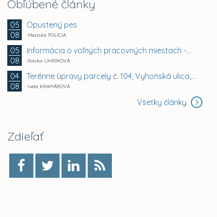
Obľúbené články
Opustený pes
05
08
Mestská POLÍCIA
Informácia o voľných pracovných miestach -...
05
08
Slávka UHRÍKOVÁ
Terénne úpravy parcely č. 104, Vyhoňská ulica,...
04
08
Iveta KRAMÁROVÁ
Všetky články
Zdieľať