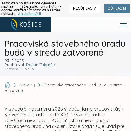
Tento web používa k poskytovaniu
služieb a analýze návštevnosti súbory
NESÚHLASÍM
SÚHLASÍM
cookie. Používaním tohto webu s tým
súhlasíte.
Viac informácií
Pracoviská stavebného úradu
budú v stredu zatvorené
03.11.2025
Publikoval:
Dušan Tokarčík
Upravené: 12.06.2026
Aktuality
Pracoviská stavebného úradu budú v stredu
zatvorené
V stredu 5. novembra 2025 si občania na pracoviskách
Stavebného úradu mesta Košice svoje úradné
záležitosti nevybavia. Kvôli účasti zamestnancov
stavebného úradu na školení, ktoré organizuje Úrad pre