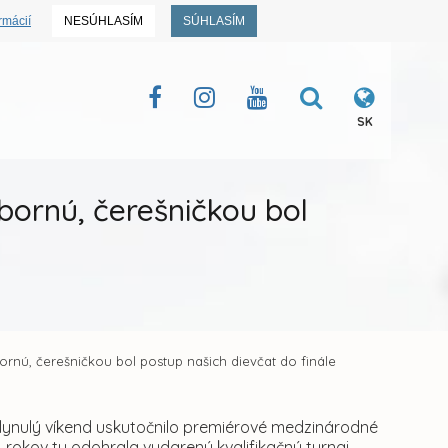
rmácií
NESÚHLASÍM
SÚHLASÍM
SK
ornú, čerešničkou bol
nú, čerešničkou bol postup našich dievčat do finále
ynulý víkend uskutočnilo premiérové medzinárodné
 rokov tu odohrala vydarený kvalifikačný turnaj