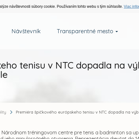
alýze návštevnosti súbory cookie. Používaním tohto webu s tým súhlasíte.
Viac info
Návštevník
Transparentné mesto
eho tenisu v NTC dopadla na výb
le
lity
Premiéra špičkového európskeho tenisu v NTC dopadla na výbor
 Národnom tréningovom centre pre tenis a badminton sa upl
d jeho minuloročného otvorenia. Reprezentácia dievčat do 14