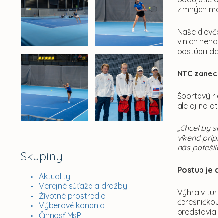
zimných ma
Naše dievč
v nich nena
postúpili d
NTC zanec
Športový ri
ale aj na a
„Chcel by 
víkend prip
nás poteši
Skupiny
Postup je 
Aktuality
Verejné súťaže a dražby
Výhra v tur
Životné prostredie
čerešničkou
Výberové konania
predstavia
Činnosť MsP