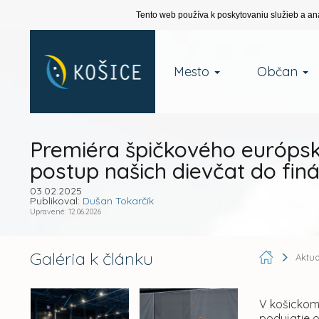
Tento web používa k poskytovaniu služieb a an
Mesto
Občan
Premiéra špičkového európsk
postup našich dievčat do finá
03.02.2025
Publikoval:
Dušan Tokarčík
Upravené: 12.06.2026
Galéria k článku
Aktua
V košickom
podujatie o