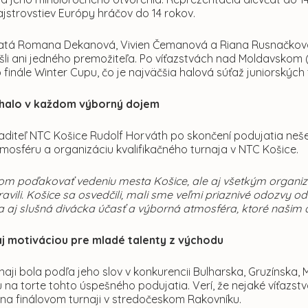
jstrovstiev Európy hráčov do 14 rokov.
atá Romana Dekanová, Vivien Čemanová a Riana Rusnačkov
šli ani jedného premožiteľa. Po víťazstvách nad Moldavskom (
o finále Winter Cupu, čo je najväčšia halová súťaž juniorských
halo v každom výborný dojem
aditeľ NTC Košice Rudolf Horváth po skončení podujatia nešet
tmosféru a organizáciu kvalifikačného turnaja v NTC Košice.
som poďakovať vedeniu mesta Košice, ale aj všetkým organi
ravili. Košice sa osvedčili, mali sme veľmi priaznivé odozvy 
la aj slušná divácka účasť a výborná atmosféra, ktoré našim
aj motiváciou pre mladé talenty z východu
naji bola podľa jeho slov v konkurencii Bulharska, Gruzínska,
 na torte tohto úspešného podujatia. Verí, že nejaké víťazstv
 na finálovom turnaji v stredočeskom Rakovníku.