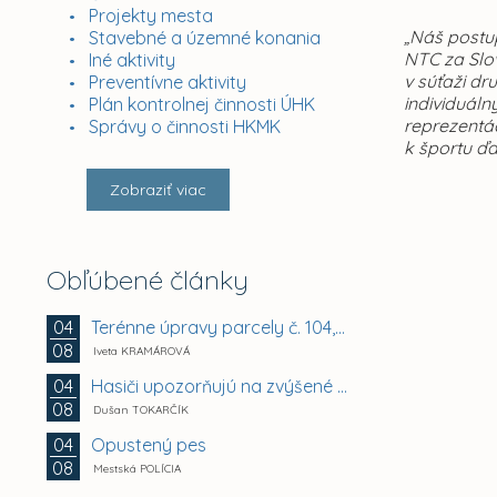
Projekty mesta
„Náš postup
Stavebné a územné konania
NTC za Slo
Iné aktivity
v súťaži d
Preventívne aktivity
individuáln
Plán kontrolnej činnosti ÚHK
reprezentác
Správy o činnosti HKMK
k športu ďa
Zobraziť viac
Obľúbené články
Terénne úpravy parcely č. 104, Vyhoňská ulica,...
04
08
Iveta KRAMÁROVÁ
Hasiči upozorňujú na zvýšené riziko vzniku požiaru
04
08
Dušan TOKARČÍK
Opustený pes
04
08
Mestská POLÍCIA