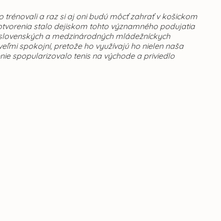
o trénovali a raz si aj oni budú môcť zahrať v košickom
 otvorenia stalo dejiskom tohto významného podujatia
celoslovenských a medzinárodných mládežníckych
veľmi spokojní, pretože ho využívajú ho nielen naša
renie spopularizovalo tenis na východe a priviedlo