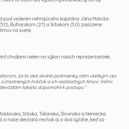
á pod vedením nehrajúceho kapitána Jána Matúša
3:0), Bulharskom (2:1) a Srbskom (3:0) zaslúžene
 tímov na svete.
ril chválami nielen na výkon našich reprezentantiek,
zátorom, za to aké skvelé podmienky nám všetkým cez
od zúčastnených hráčok a ich realizačných tímov. Veľmi
 dievčatám takisto dopomohli k postupu.“
 Moldavska, Srbska, Talianska, Slovinska a Nemecka
á si naše dievčatá nechali aj o dva týždne, keď sa