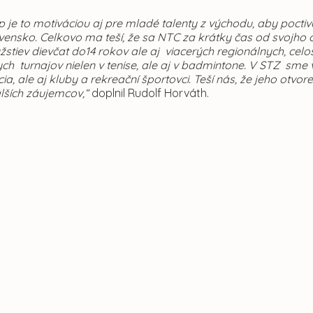
 je to motiváciou aj pre mladé talenty z východu, aby poctiv
vensko. Celkovo ma teší, že sa NTC za krátky čas od svojho
ružstiev dievčat do14 rokov ale aj viacerých regionálnych, 
ych turnajov nielen v tenise, ale aj v badmintone. V STZ sme 
ia, ale aj kluby a rekreační športovci. Teší nás, že jeho otvo
lších záujemcov,“
doplnil Rudolf Horváth.