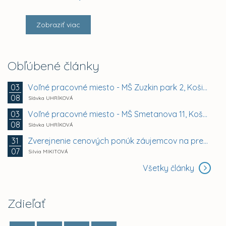
Zobraziť viac
Obľúbené články
Voľné pracovné miesto - MŠ Zuzkin park 2, Košice -...
03
08
Slávka UHRÍKOVÁ
Voľné pracovné miesto - MŠ Smetanova 11, Košice -...
03
08
Slávka UHRÍKOVÁ
Zverejnenie cenových ponúk záujemcov na prenájom...
31
07
Silvia MIKITOVÁ
Všetky články
Zdieľať