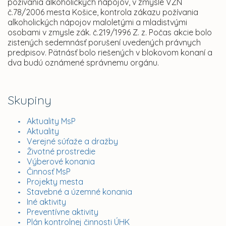
požívania alkoholických nápojov, v zmysle VZN
č.78/2006 mesta Košice, kontrola zákazu požívania
alkoholických nápojov maloletými a mladistvými
osobami v zmysle zák. č.219/1996 Z. z. Počas akcie bolo
zistených sedemnásť porušení uvedených právnych
predpisov. Pätnásť bolo riešených v blokovom konaní a
dva budú oznámené správnemu orgánu.
Skupiny
Aktuality MsP
Aktuality
Verejné súťaže a dražby
Životné prostredie
Výberové konania
Činnosť MsP
Projekty mesta
Stavebné a územné konania
Iné aktivity
Preventívne aktivity
Plán kontrolnej činnosti ÚHK