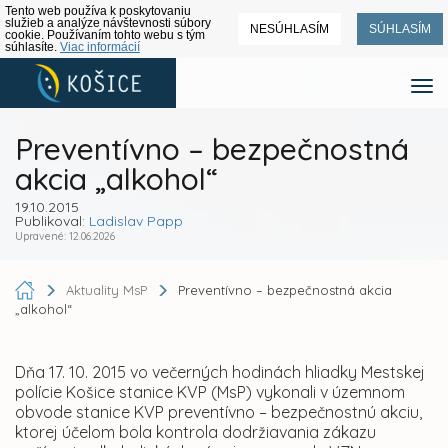
Tento web používa k poskytovaniu
služieb a analýze návštevnosti súbory
NESÚHLASÍM
SÚHLASÍM
cookie. Používaním tohto webu s tým
súhlasíte.
Viac informácií
Preventívno – bezpečnostná
akcia „alkohol“
19.10.2015
Publikoval:
Ladislav Papp
Upravené: 12.06.2026
Aktuality MsP
Preventívno – bezpečnostná akcia
„alkohol“
Dňa 17. 10. 2015 vo večerných hodinách hliadky Mestskej
polície Košice stanice KVP (MsP) vykonali v územnom
obvode stanice KVP preventívno – bezpečnostnú akciu,
ktorej účelom bola kontrola dodržiavania zákazu