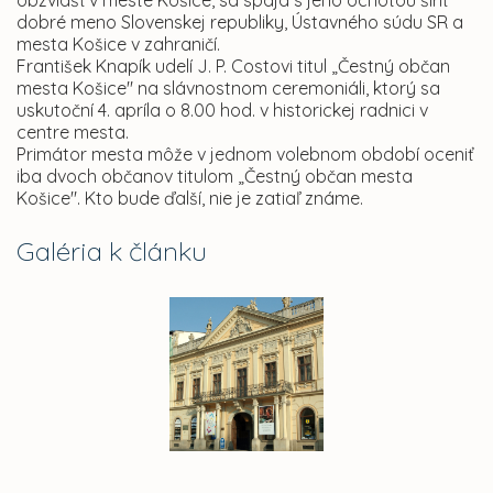
obzvlášť v meste Košice, sa spája s jeho ochotou šíriť
dobré meno Slovenskej republiky, Ústavného súdu SR a
mesta Košice v zahraničí.
František Knapík udelí J. P. Costovi titul „Čestný občan
mesta Košice" na slávnostnom ceremoniáli, ktorý sa
uskutoční 4. apríla o 8.00 hod. v historickej radnici v
centre mesta.
Primátor mesta môže v jednom volebnom období oceniť
iba dvoch občanov titulom „Čestný občan mesta
Košice". Kto bude ďalší, nie je zatiaľ známe.
Galéria k článku