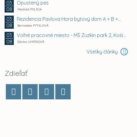
Opustený pes
03
08
Mestská POLÍCIA
Rezidencia Pavlova Hora bytový dom A + B +...
03
08
Bernadeta PYTELOVÁ
Voľné pracovné miesto - MŠ Zuzkin park 2, Košice -...
03
08
Slávka UHRÍKOVÁ
Všetky články
Zdieľať