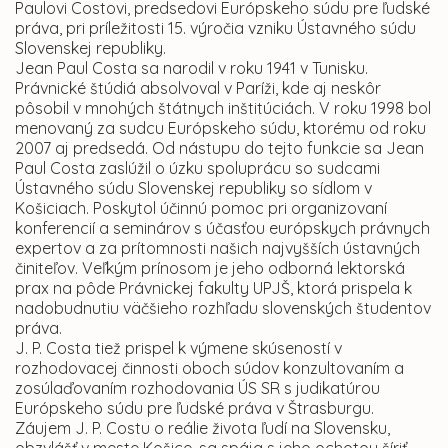
Paulovi Costovi, predsedovi Európskeho súdu pre ľudské
práva, pri príležitosti 15. výročia vzniku Ústavného súdu
Slovenskej republiky.
Jean Paul Costa sa narodil v roku 1941 v Tunisku.
Právnické štúdiá absolvoval v Paríži, kde aj neskôr
pôsobil v mnohých štátnych inštitúciách. V roku 1998 bol
menovaný za sudcu Európskeho súdu, ktorému od roku
2007 aj predsedá. Od nástupu do tejto funkcie sa Jean
Paul Costa zaslúžil o úzku spoluprácu so sudcami
Ústavného súdu Slovenskej republiky so sídlom v
Košiciach. Poskytol účinnú pomoc pri organizovaní
konferencií a seminárov s účasťou európskych právnych
expertov a za prítomnosti našich najvyšších ústavných
činiteľov. Veľkým prínosom je jeho odborná lektorská
prax na pôde Právnickej fakulty UPJŠ, ktorá prispela k
nadobudnutiu väčšieho rozhľadu slovenských študentov
práva.
J. P. Costa tiež prispel k výmene skúseností v
rozhodovacej činnosti oboch súdov konzultovaním a
zosúlaďovaním rozhodovania ÚS SR s judikatúrou
Európskeho súdu pre ľudské práva v Štrasburgu.
Záujem J. P. Costu o reálie života ľudí na Slovensku,