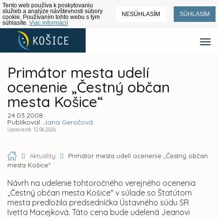
Tento web používa k poskytovaniu
služieb a analýze návštevnosti súbory
NESÚHLASÍM
SÚHLASÍM
cookie. Používaním tohto webu s tým
súhlasíte.
Viac informácií
Primátor mesta udelí
ocenenie „Čestný občan
mesta Košice“
24.03.2008
Publikoval:
Jana Geročová
Upravené: 12.06.2026
Aktuality
Primátor mesta udelí ocenenie „Čestný občan
mesta Košice“
Návrh na udelenie tohtoročného verejného ocenenia
„Čestný občan mesta Košice" v súlade so Štatútom
mesta predložila predsedníčka Ústavného súdu SR
Ivetta Macejková. Táto cena bude udelená Jeanovi