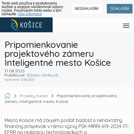
Tento web používa k poskytovaniu
služieb a analýze návštevnosti súbory
NESÚHLASÍM
SÚHLASÍM
cookie. Používaním tohto webu s tým
súhlasíte.
Viac informácií
Pripomienkovanie
projektového zámeru
Inteligentné mesto Košice
11.08.2025
Publikoval:
Slávka Uhríková
Upravené: 12.06.2026
Projekty mesta
Pripomienkovanie projektového
zámeru Inteligentné mesto Košice
Mesto Košice má záujem podať žiadosť o nenávratný
finančný príspevok v rámci výzvy PSK-MIRRI-619-2024-ITI-
EFRR na realizáciu technologických a