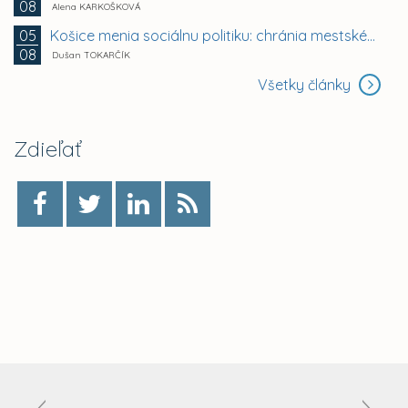
08
Alena KARKOŠKOVÁ
Košice menia sociálnu politiku: chránia mestské byty...
05
08
Dušan TOKARČÍK
Všetky články
Zdieľať