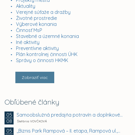
Projekty mesta
Aktuality
Verejné súťaže a dražby
Životné prostredie
Výberové konania
Činnosť MsP
Stavebné a územné konania
Iné aktivity
Preventívne aktivity
Plán kontrolnej činnosti ÚHK
Správy o činnosti HKMK
Zobraziť viac
Obľúbené články
Samoobslužná predajňa potravín a doplnkového tovaru
05
08
Štefánia VOVČKOVÁ
,,Biznis Park Rampová – II. etapa, Rampová ul.,...
05