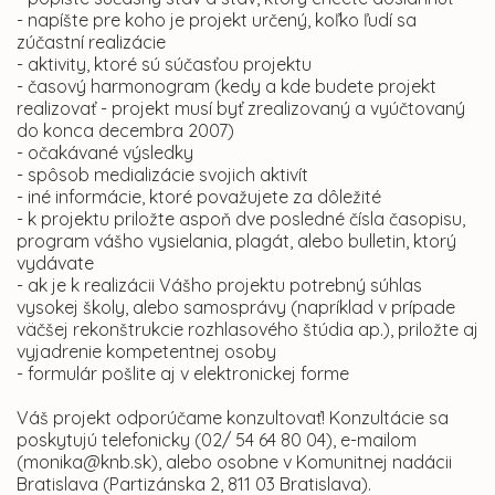
- napíšte pre koho je projekt určený, koľko ľudí sa
zúčastní realizácie
- aktivity, ktoré sú súčasťou projektu
- časový harmonogram (kedy a kde budete projekt
realizovať - projekt musí byť zrealizovaný a vyúčtovaný
do konca decembra 2007)
- očakávané výsledky
- spôsob medializácie svojich aktivít
- iné informácie, ktoré považujete za dôležité
- k projektu priložte aspoň dve posledné čísla časopisu,
program vášho vysielania, plagát, alebo bulletin, ktorý
vydávate
- ak je k realizácii Vášho projektu potrebný súhlas
vysokej školy, alebo samosprávy (napríklad v prípade
väčšej rekonštrukcie rozhlasového štúdia ap.), priložte aj
vyjadrenie kompetentnej osoby
- formulár pošlite aj v elektronickej forme
Váš projekt odporúčame konzultovať! Konzultácie sa
poskytujú telefonicky (02/ 54 64 80 04), e-mailom
(monika@knb.sk), alebo osobne v Komunitnej nadácii
Bratislava (Partizánska 2, 811 03 Bratislava).