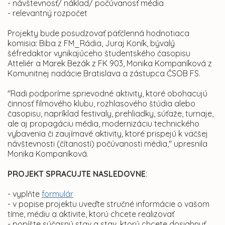
- návštevnosť/ náklad/ počúvanosť média
- relevantný rozpočet
Projekty bude posudzovať päťčlenná hodnotiaca
komisia: Biba z FM_Rádia, Juraj Koník, bývalý
šéfredaktor vynikajúceho študentského časopisu
Atteliér a Marek Bezák z FK 903, Monika Kompaníková z
Komunitnej nadácie Bratislava a zástupca ČSOB FS.
"Radi podporíme sprievodné aktivity, ktoré obohacujú
činnosť filmového klubu, rozhlasového štúdia alebo
časopisu, napríklad festivaly, prehliadky, súťaže, turnaje,
ale aj propagáciu média, modernizáciu technického
vybavenia či zaujímavé aktivity, ktoré prispejú k väčšej
návštevnosti (čítanosti) počúvanosti média," upresnila
Monika Kompaníková.
PROJEKT SPRACUJTE NASLEDOVNE
:
- vyplňte
formulár
- v popise projektu uveďte stručné informácie o vašom
tíme, médiu a aktivite, ktorú chcete realizovať
- popíšte súčasný stav a stav, ktorý chcete dosiahnuť