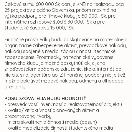
Celkovú sumu 600 000 Sk daruje KNB na realizáciu cca
25 projektov z celého Slovenska, pričom maximálna
výška podpory pre filmové kluby je 50 000,- Sk, pre
internátne rozhlasové štúdiá 30 000,- Sk a pre
študentské časopisy 15 000,- Sk.
Finančné prostriedky budú poskytované na materiálne a
organizačné zabezpečenie aktivít, prevádzkové náklady,
náklady spojené s medializáciou činnosti, technické
zabezpečenie. Prostriedky na technické vybavenie
filmového klubu je možné poskytnúť, ak je jeho
zriaďovateľom občianske združenie, škola, internát ap.,
nie a.s, s.r.o, agentúra ap. Z finančnej podpory nie je tiež
možné pokrývať mzdové náklady, odmeny a dlhodobé
prenájmy.
POSUDZOVATELIA BUDÚ HODNOTIŤ
- presvedčivosť, invenčnosť a realizovateľnosť projektu
- kvalita/ atraktívnosť plánovaných aktivít a
prezentovanej tvorby
- miera skvalitnenia činnosti média (posun)
- kvalita medializácie činnosti študentského média