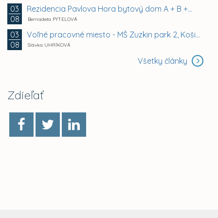
Rezidencia Pavlova Hora bytový dom A + B +...
03
08
Bernadeta PYTELOVÁ
Voľné pracovné miesto - MŠ Zuzkin park 2, Košice -...
03
08
Slávka UHRÍKOVÁ
Všetky články
Zdieľať