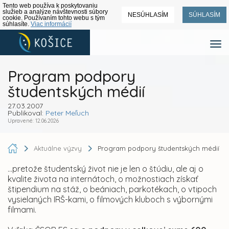
Tento web používa k poskytovaniu
služieb a analýze návštevnosti súbory
NESÚHLASÍM
SÚHLASÍM
cookie. Používaním tohto webu s tým
súhlasíte.
Viac informácií
Program podpory
študentských médií
27.03.2007
Publikoval:
Peter Meľuch
Upravené: 12.06.2026
Aktuálne výzvy
Program podpory študentských médií
...pretože študentský život nie je len o štúdiu, ale aj o
kvalite života na internátoch, o možnostiach získať
štipendium na stáž, o beániach, parkotékach, o vtipoch
vysielaných IRŠ-kami, o filmových kluboch s výbornými
filmami.