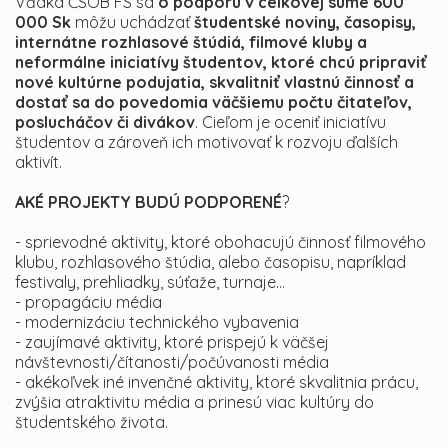
Vďaka ČSOB FS sa
o podporu v celkovej sume 600
000 Sk
môžu uchádzať
študentské noviny, časopisy,
internátne rozhlasové štúdiá, filmové kluby a
neformálne iniciatívy študentov, ktoré chcú pripraviť
nové kultúrne podujatia, skvalitniť vlastnú činnosť a
dostať sa do povedomia väčšiemu počtu čitateľov,
poslucháčov či divákov
. Cieľom je oceniť iniciatívu
študentov a zároveň ich motivovať k rozvoju ďalších
aktivít.
AKÉ PROJEKTY BUDÚ PODPORENÉ
?
- sprievodné aktivity, ktoré obohacujú činnosť filmového
klubu, rozhlasového štúdia, alebo časopisu, napríklad
festivaly, prehliadky, súťaže, turnaje...
- propagáciu média
- modernizáciu technického vybavenia
- zaujímavé aktivity, ktoré prispejú k väčšej
návštevnosti/čítanosti/počúvanosti média
- akékoľvek iné invenčné aktivity, ktoré skvalitnia prácu,
zvýšia atraktivitu média a prinesú viac kultúry do
študentského života.