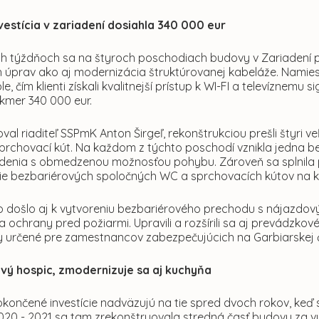
vestícia v zariadení dosiahla 340 000 eur
ch týždňoch sa na štyroch poschodiach budovy v Zariadení pr
 úprav ako aj modernizácia štruktúrovanej kabeláže. Namiest
le, čím klienti získali kvalitnejší prístup k WI-FI a televíznem
akmer 340 000 eur.
val riaditeľ SSPmK Anton Širgeľ, rekonštrukciou prešli štyri
sprchovací kút. Na každom z týchto poschodí vznikla jedna be
riadenia s obmedzenou možnosťou pohybu. Zároveň sa splnila
e bezbariérových spoločných WC a sprchovacích kútov na 
 došlo aj k vytvoreniu bezbariérového prechodu s nájazdovým
ka ochrany pred požiarmi. Upravili a rozšírili sa aj prevádzkové
y určené pre zamestnancov zabezpečujúcich na Garbiarskej č
vý hospic, zmodernizuje sa aj kuchyňa
končené investície nadväzujú na tie spred dvoch rokov, keď 
020 - 2021 sa tam zrekonštruovala stredná časť budovy za vy