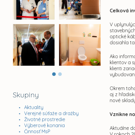
Celková in
V uplynulý
stavebných
optické káb
dosiahla t
Ako informo
klientov a 
klienti za
vybudovani
Okrem toho
Skupiny
aj z hľadis
nové sklad
Aktuality
Verejné súťaže a dražby
Vznikne no
Životné prostredie
Výberové konania
Aktuálne do
Činnosť MsP
V rokoch 2