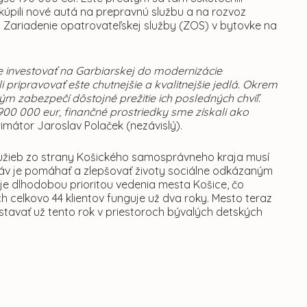
kúpili nové autá na prepravnú službu a na rozvoz
o Zariadenie opatrovateľskej služby (ZOS) v bytovke na
e investovať na Garbiarskej do modernizácie
pripravovať ešte chutnejšie a kvalitnejšie jedlá. Okrem
orým zabezpečí
dôstojné prežitie ich posledných chvíľ.
00 000 eur, finančné prostriedky sme získali ako
imátor Jaroslav Polaček (nezávislý).
služieb zo strany Košického samosprávneho kraja musí
áv je pomáhať a zlepšovať životy sociálne odkázaným
b je dlhodobou prioritou vedenia mesta Košice, čo
h celkovo 44 klientov funguje už dva roky. Mesto teraz
 stavať už tento rok v priestoroch bývalých detských