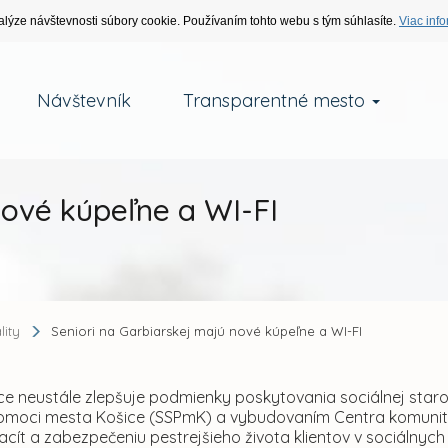
alýze návštevnosti súbory cookie. Používaním tohto webu s tým súhlasíte.
Viac info
Návštevník
Transparentné mesto
nové kúpeľne a WI-FI
lity
Seniori na Garbiarskej majú nové kúpeľne a WI-FI
e neustále zlepšuje podmienky poskytovania sociálnej starost
pomoci mesta Košice (SSPmK) a vybudovaním Centra komunitn
pacít a zabezpečeniu pestrejšieho života klientov v sociálnych