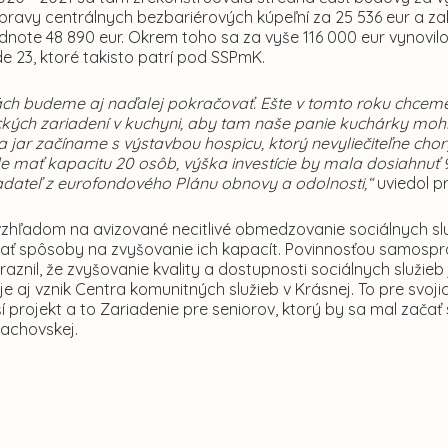
pravy centrálnych bezbariérových kúpeľní za 25 536 eur a za
dnote 48 890 eur. Okrem toho sa za vyše 116 000 eur vynovil
de 23, ktoré takisto patrí pod SSPmK.
ciách budeme aj naďalej pokračovať. Ešte v tomto roku chcem
kých zariadení v kuchyni, aby tam naše panie kuchárky mohli 
a jar začíname s výstavbou hospicu
,
ktorý nevyliečiteľne ch
 mať kapacitu 20 osôb, výška investície by mala dosiahnuť 9
adateľ z eurofondového Plánu obnovy a odolnosti,“
uviedol pr
e vzhľadom na avizované necitlivé obmedzovanie sociálnych 
ať spôsoby na zvyšovanie ich kapacít. Povinnosťou samospr
aznil, že zvyšovanie kvality a dostupnosti sociálnych služie
 aj vznik Centra komunitných služieb v Krásnej. To pre svojic
í projekt a to Zariadenie pre seniorov, ktorý by sa mal začať
rlachovskej.