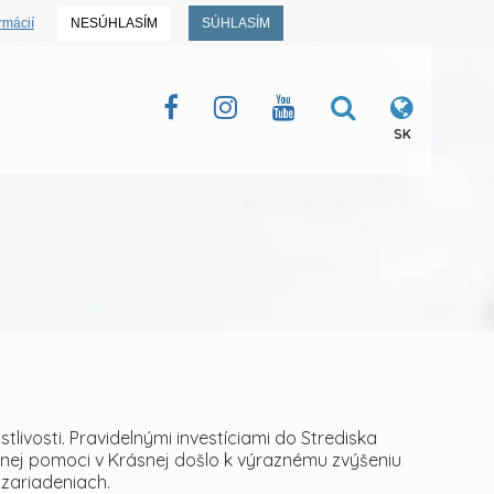
rmácií
NESÚHLASÍM
SÚHLASÍM
SK
livosti. Pravidelnými investíciami do Strediska
ej pomoci v Krásnej došlo k výraznému zvýšeniu
 zariadeniach.