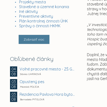
Projekty mesta
stavebné ú
Stavebné a územné konania
stravy v ho
Iné aktivity
Južnej trie
Preventívne aktivity
Plán kontrolnej činnosti ÚHK
„V investí
Správy o činnosti HKMK
technologic
toho tam n
Hospic bude
Zobraziť viac
úspešný ži
Doplnil, ž
Obľúbené články
mesto hľad
ľuďom. Zdôr
Voľné pracovné miesta - ZŠ Gemerská 2, Košice -...
04
dokumentuje
chystá ďalš
08
Slávka UHRÍKOVÁ
jaslí na Ge
Opustený pes
03
08
Mestská POLÍCIA
Rezidencia Pavlova Hora bytový dom A + B +...
03
08
Bernadeta PYTELOVÁ