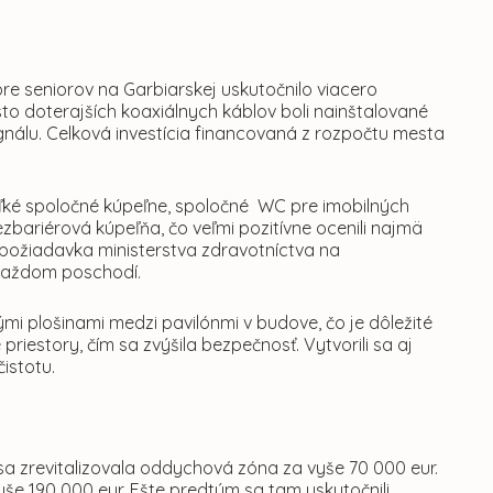
e seniorov na Garbiarskej uskutočnilo viacero
o doterajších koaxiálnych káblov boli nainštalované
u signálu. Celková investícia financovaná z rozpočtu mesta
 veľké spoločné kúpeľne, spoločné WC pre imobilných
zbariérová kúpeľňa, čo veľmi pozitívne ocenili najmä
 požiadavka ministerstva zdravotníctva na
každom poschodí.
i plošinami medzi pavilónmi v budove, čo je dôležité
 priestory, čím sa zvýšila bezpečnosť. Vytvorili sa aj
istotu.
sa zrevitalizovala oddychová zóna za vyše 70 000 eur.
še 190 000 eur. Ešte predtým sa tam uskutočnili