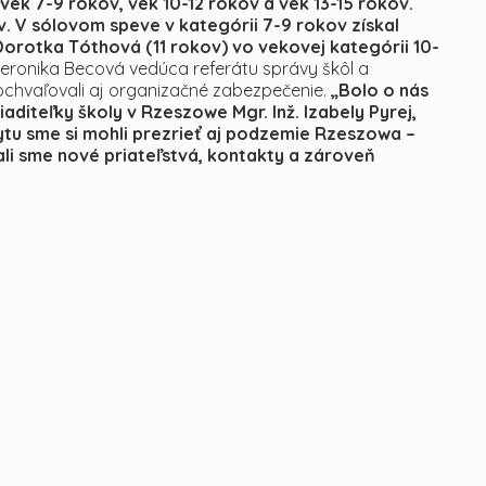
vek 7-9 rokov, vek 10-12 rokov a vek 13-15 rokov.
. V sólovom speve v kategórii 7-9 rokov získal
Dorotka Tóthová (11 rokov) vo vekovej kategórii 10-
eronika Becová vedúca referátu správy škôl a
pochvaľovali aj organizačné zabezpečenie.
„Bolo o nás
aditeľky školy v Rzeszowe Mgr. Inž. Izabely Pyrej,
tu sme si mohli prezrieť aj podzemie Rzeszowa –
ali sme nové priateľstvá, kontakty a zároveň