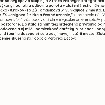
h: sólový spev a skupiny a v troch vekových kategóriách 
ýkony hodnotila odborná porota v zložení šiestich členov
čko (8.rokov) zo ZŠ Tomašikova 31 vynikajúce 2.miesto. 
o ZŠ Janigova 2 získala čestné uznanie,"
informovala nás V
zariadení. Naši zástupcovia si okrem vysokej úrovne súťaže 
 postarané. Dostalo sa nám tiež srdečného privítania od ri
odovzdala aj milé upomienkové darčeky. V priebehu poby
nd tour" a dozvedieť sa o zaujímavej histórii mesta. Získ
 cenné skúsenosti,"
dodala Veronika Becová