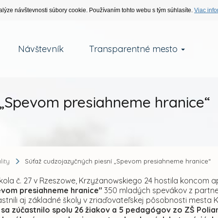
alýze návštevnosti súbory cookie. Používaním tohto webu s tým súhlasíte.
Viac info
Návštevník
Transparentné mesto
 „Spevom presiahneme hranice“
lity
Súťaž cudzojazyčných piesní „Spevom presiahneme hranice“
kola č. 27 v Rzeszowe, Krzyźanowskiego 24 hostila koncom a
pevom presiahneme hranice"
350 mladých spevákov z partne
stnili aj základné školy v zriaďovateľskej pôsobnosti mesta 
 sa zúčastnilo spolu 26 žiakov a 5 pedagógov zo ZŠ Polia