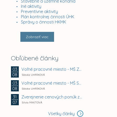
Stavebné a územné konania
Iné aktivity
Preventívne aktivity
Plán kontrolnej činnosti ÚHK
Správy o činnosti HKMK
Zobraziť viac
Obľúbené články
Voľné pracovné miesto - MŠ Zuzkin park 2, Košice -...
03
08
Slávka UHRÍKOVÁ
Voľné pracovné miesto - MŠ Smetanova 11, Košice -...
03
08
Slávka UHRÍKOVÁ
Zverejnenie cenových ponúk záujemcov na prenájom...
31
07
Silvia MIKITOVÁ
Všetky články