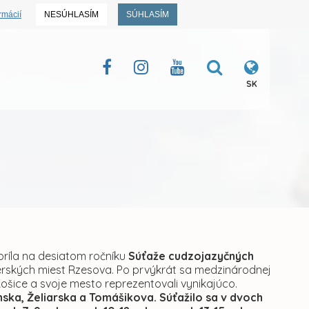
rmácií
NESÚHLASÍM
SÚHLASÍM
SK
príla na desiatom ročníku
Súťaže cudzojazyčných
rských miest Rzesova. Po prvýkrát sa medzinárodnej
Košice a svoje mesto reprezentovali vynikajúco.
nska, Želiarska a Tomášikova. Súťažilo sa v dvoch