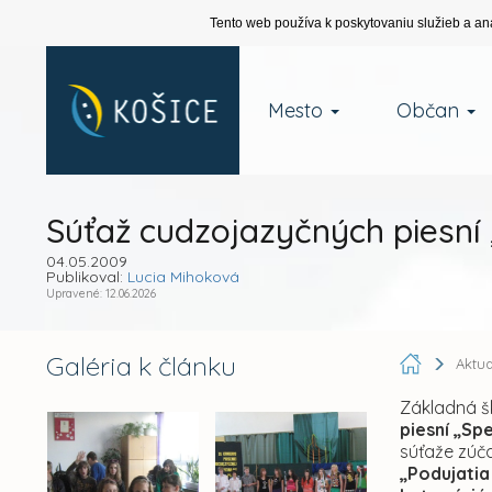
Tento web používa k poskytovaniu služieb a an
Mesto
Občan
Súťaž cudzojazyčných piesní
04.05.2009
Publikoval:
Lucia Mihoková
Upravené: 12.06.2026
Galéria k článku
Aktua
Základná š
piesní „S
súťaže zúča
„Podujatia