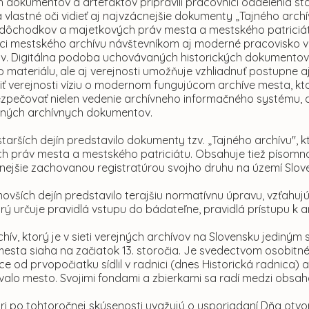
h dokumentov a artefaktov pripravili pracovníci oddelenia star
vlastné oči vidieť aj najvzácnejšie dokumenty „Tajného archí
 dôchodkov a majetkových práv mesta a mestského patriciát
i mestského archívu návštevníkom aj moderné pracovisko vyb
. Digitálna podoba uchovávaných historických dokumentov 
o materiálu, ale aj verejnosti umožňuje vzhliadnuť postupne 
iť verejnosti víziu o modernom fungujúcom archíve mesta, ktorý
zpečovať nielen vedenie archívneho informačného systému, al
vaných archívnych dokumentov.
tarších dejín predstavilo dokumenty tzv. „Tajného archívu", kt
h práv mesta a mestského patriciátu. Obsahuje tiež písomnos
nejšie zachovanou registratúrou svojho druhu na území Slov
ovších dejín predstavilo terajšiu normatívnu úpravu, vzťahuj
orý určuje pravidlá vstupu do bádateľne, pravidlá prístupu 
chív, ktorý je v sieti verejných archívov na Slovensku jediný
esta siaha na začiatok 13. storočia. Je svedectvom osobitnéh
e od prvopočiatku sídlil v radnici (dnes Historická radnica) a
alo mesto. Svojimi fondami a zbierkami sa radí medzi obsah
ri po tohtoročnej skúsenosti uvažujú o usporiadaní Dňa otvo