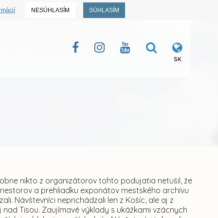
rmácií
NESÚHLASÍM
SÚHLASÍM
SK
obne nikto z organizátorov tohto podujatia netušil, že
priestorov a prehliadku exponátov mestského archívu
i. Návštevníci neprichádzali len z Košíc, ale aj z
rnej nad Tisou. Zaujímavé výklady s ukážkami vzácnych