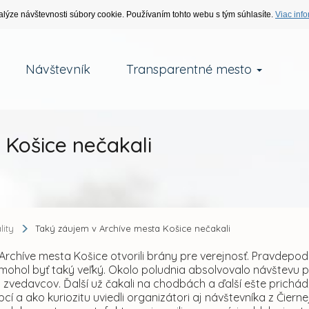
alýze návštevnosti súbory cookie. Používaním tohto webu s tým súhlasíte.
Viac info
Návštevník
Transparentné mesto
 Košice nečakali
lity
Taký záujem v Archíve mesta Košice nečakali
Archíve mesta Košice otvorili brány pre verejnosť. Pravdepod
mohol byť taký veľký. Okolo poludnia absolvovalo návštevu 
zvedavcov. Ďalší už čakali na chodbách a ďalší ešte prichádzal
bcí a ako kuriozitu uviedli organizátori aj návštevníka z Čie