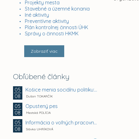
Projekty mesta
Stavebné a územné konania
Iné aktivity
Preventívne aktivity
Plán kontrolnej činnosti ÚHK
Správy o činnosti HKMK
Zobraziť viac
Obľúbené články
Košice menia sociálnu politiku: chránia mestské byty...
05
08
Dušan TOKARČÍK
Opustený pes
05
08
Mestská POLÍCIA
Informácia o voľných pracovných miestach -...
05
08
Slávka UHRÍKOVÁ