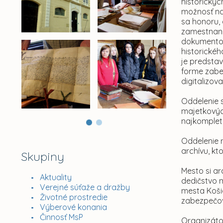
historickýc
možnosť na 
sa honoru,
zamestnanc
dokumentov
historickéh
je predstav
forme zabe
digitalizo
Oddelenie s
majetkovýc
najkomplet
Oddelenie n
archívu, kt
Skupiny
Mesto si ar
Aktuality
dedičstvo m
Verejné súťaže a dražby
mesta Košic
Životné prostredie
zabezpečov
Výberové konania
Činnosť MsP
Organizáto