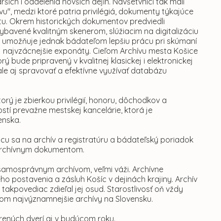
ších i oddelenia novších dejín. Návšetvníci tak mali
vu", medzi ktoré patria privilégiá, dokumenty týkajúce
u. Okrem historických dokumentov predviedli
avené kvalitným skenerom, slúžiacim na digitalizáciu
umožňuje jednak bádateľom lepšiu prácu pri skúmaní
aj najvzácnejšie exponáty. Cieľom Archívu mesta Košice
 bude pripravený v kvalitnej klasickej i elektronickej
e aj spravovať a efektívne využívať databázu
orý je zbierkou privilégií, honoru, dôchodkov a
tí prevažne mestskej kancelárie, ktorá je
enska.
úcu sa na archív a registratúru a bádateľský poriadok
k archívnym dokumentom.
m samosprávnym archívom, veľmi váži.
Archívne
o postavenia a zásluh Košíc v dejinách krajiny. Archív
 takpovediac zdieľal jej osud. Starostlivosť oň vždy
om najvýznamnejšie archívy na Slovensku.
rených dverí aj v budúcom roku.