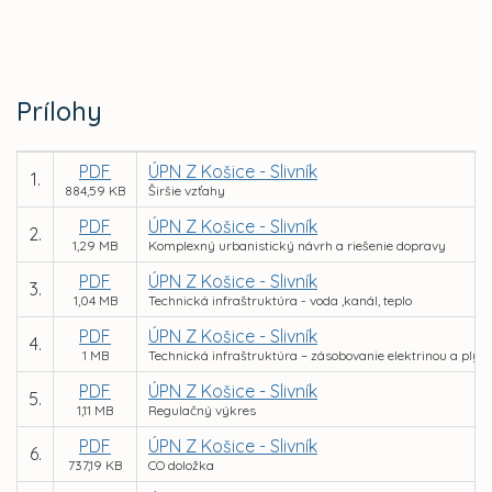
Prílohy
PDF
ÚPN Z Košice - Slivník
1.
884,59 KB
Širšie vzťahy
PDF
ÚPN Z Košice - Slivník
2.
1,29 MB
Komplexný urbanistický návrh a riešenie dopravy
PDF
ÚPN Z Košice - Slivník
3.
1,04 MB
Technická infraštruktúra - voda ,kanál, teplo
PDF
ÚPN Z Košice - Slivník
4.
1 MB
Technická infraštruktúra – zásobovanie elektrinou a ply
PDF
ÚPN Z Košice - Slivník
5.
1,11 MB
Regulačný výkres
PDF
ÚPN Z Košice - Slivník
6.
737,19 KB
CO doložka