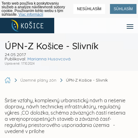
Tento web používa k poskytovaniu
služieb a analýze návštevnosti súbory
NESÚHLASÍM
SÚHLASÍM
cookie. Používaním tohto webu s tým
súhlasíte.
Viac informácií
ÚPN-Z Košice - Slivník
24.05.2017
Publikoval:
Marianna Husovcová
Upravené: 17.10.2024
Územné plány zón
ÚPN-Z Košice - Slivník
Širšie vzťahy, komplexný urbanistický návrh a riešenie
dopravy, návrh technickej infraštruktúry, regulačný
výkres ,CO doložka, schéma záväzných častí riešenia
a verejnoprospešných stavieb a záväzná časť-
regulatívy priestorového usporiadania územia -
uvedené v prílohe