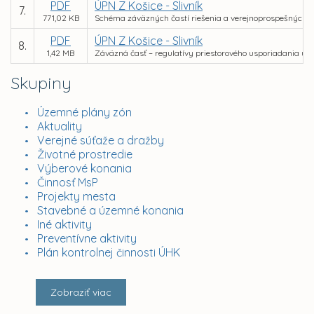
PDF
ÚPN Z Košice - Slivník
7.
771,02 KB
Schéma záväzných častí riešenia a verejnoprospešných s
PDF
ÚPN Z Košice - Slivník
8.
1,42 MB
Záväzná časť – regulatívy priestorového usporiadania úz
Skupiny
Územné plány zón
Aktuality
Verejné súťaže a dražby
Životné prostredie
Výberové konania
Činnosť MsP
Projekty mesta
Stavebné a územné konania
Iné aktivity
Preventívne aktivity
Plán kontrolnej činnosti ÚHK
Zobraziť viac