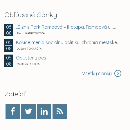
Obľúbené články
,,Biznis Park Rampová – II. etapa, Rampová ul.,...
05
08
Alena KARKOŠKOVÁ
Košice menia sociálnu politiku: chránia mestské byty...
05
08
Dušan TOKARČÍK
Opustený pes
05
08
Mestská POLÍCIA
Všetky články
Zdieľať