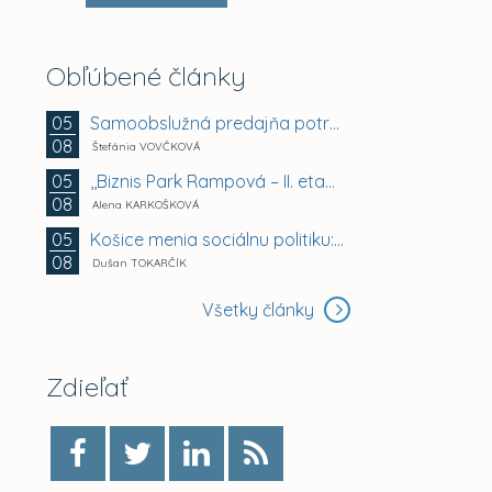
Obľúbené články
Samoobslužná predajňa potravín a doplnkového tovaru
05
08
Štefánia VOVČKOVÁ
,,Biznis Park Rampová – II. etapa, Rampová ul.,...
05
08
Alena KARKOŠKOVÁ
Košice menia sociálnu politiku: chránia mestské byty...
05
08
Dušan TOKARČÍK
Všetky články
Zdieľať