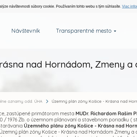
alýze návštevnosti súbory cookie. Používaním tohto webu s tým súhlasíte.
Viac info
Návštevník
Transparentné mesto
Krásna nad Hornádom, Zmeny a 
álne oznamy odd. ÚHA
Územný plán zóny Košice - Krásna nad Ho
ce, zastúpené primátorom mesta
MUDr. Richardom Rašim P
50 / 1976 Zb. o územnom plánovaní a stavebnom poriadku ( st
starávania
Územného plánu zóny Košice - Krásna nad Hor
Územný plán zóny Košice - Krásna nad Hornádom Zmeny a 