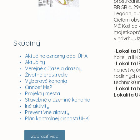
prostredníc
RR SR č. 2
Legdan, aut
Cieľom obs
MČ Košice 
majetkoprá
v návrhu Ú
Skupiny
·
Lokalita I
Aktuálne oznamy odd. ÚHA
hore I a II
Aktuality
·
Lokalita 
Verejné súťaže a dražby
na jestvuj
Životné prostredie
rodinných 
Výberové konania
technickú i
Činnosť MsP
·
Lokalita 
Projekty mesta
Lokalita Uk
Stavebné a územné konania
Iné aktivity
Preventívne aktivity
Plán kontrolnej činnosti ÚHK
Zobraziť viac