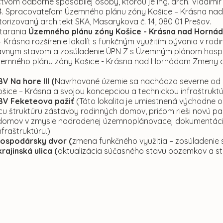
tvom odborne spôsobilej osoby, ktorou je Ing. arch. Vladimír 
94. Spracovateľom Územného plánu zóny Košice – Krásna nad 
orizovaný architekt SKA, Masarykova č. 14, 080 01 Prešov.
tarania
Územného plánu zóny Košice - Krásna nad Horná
– Krásna rozšírenie lokalít s funkčným využitím bývania v r
vnym stavom a zosúladenie ÚPN Z s Územným plánom hospodár
zemného plánu zóny Košice - Krásna nad Hornádom Zmeny a
BV Na hore III (
Navrhované územie sa nachádza severne od po
 Košice – Krásna a svojou koncepciou a technickou infraštruk
IBV Feketeova pažiť
(Táto lokalita je umiestnená východne
úcu štruktúru zástavby rodinných domov, pričom rieši novú p
domov v zmysle nadradenej územnoplánovacej dokumentácie, s
nfraštruktúru.)
hospodársky dvor (
zmena funkčného využitia – zosúladeni
rajinská ulica (
aktualizácia súčasného stavu pozemkov a s