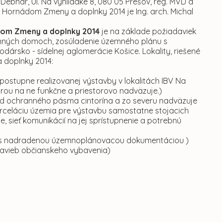
Debnár, Ul. Na vyhliadke 8, 080 05 Prešov, reg. MVD a
Hornádom Zmeny a doplnky 2014 je Ing. arch. Michal
dom Zmeny a doplnky 2014
je na základe požiadaviek
odinných domoch, zosúladenie územného plánu s
sko - sídelnej aglomerácie Košice. Lokality, riešené
 doplnky 2014:
stupne realizovanej výstavby v lokalitách IBV Na
túrou na ne funkčne a priestorovo nadväzuje.)
 od ochranného pásma cintorína a zo severu nadväzuje
arceláciu územia pre výstavbu samostatne stojacich
ieť komunikácií na jej sprístupnenie a potrebnú
e s nadradenou územnoplánovacou dokumentáciou )
tavieb občianskeho vybavenia)