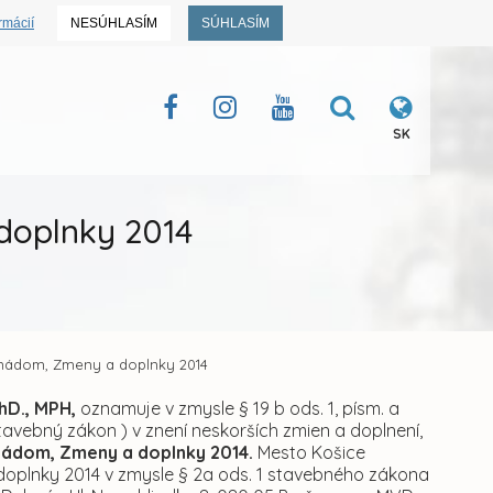
rmácií
NESÚHLASÍM
SÚHLASÍM
SK
doplnky 2014
rnádom, Zmeny a doplnky 2014
hD., MPH,
oznamuje v zmysle § 19 b ods. 1, písm. a
avebný zákon ) v znení neskorších zmien a doplnení,
nádom, Zmeny a doplnky 2014.
Mesto Košice
doplnky 2014
v zmysle § 2a ods. 1 stavebného zákona