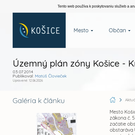
Tento web používa k poskytovaniu služieb a an
Mesto
Občan
Územný plán zóny Košice - 
03.07.2014
Publikoval:
Matúš Človieček
Upravené: 12.06.2026
Galéria k článku
Aktu
Mesto Koši
zákona č. 
začatie ob
obstaráva 