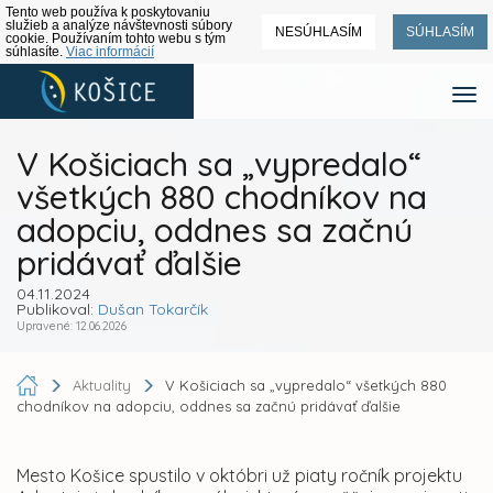
Tento web používa k poskytovaniu
služieb a analýze návštevnosti súbory
NESÚHLASÍM
SÚHLASÍM
cookie. Používaním tohto webu s tým
súhlasíte.
Viac informácií
V Košiciach sa „vypredalo“
všetkých 880 chodníkov na
adopciu, oddnes sa začnú
pridávať ďalšie
04.11.2024
Publikoval:
Dušan Tokarčík
Upravené: 12.06.2026
Aktuality
V Košiciach sa „vypredalo“ všetkých 880
chodníkov na adopciu, oddnes sa začnú pridávať ďalšie
Mesto Košice spustilo v októbri už piaty ročník projektu