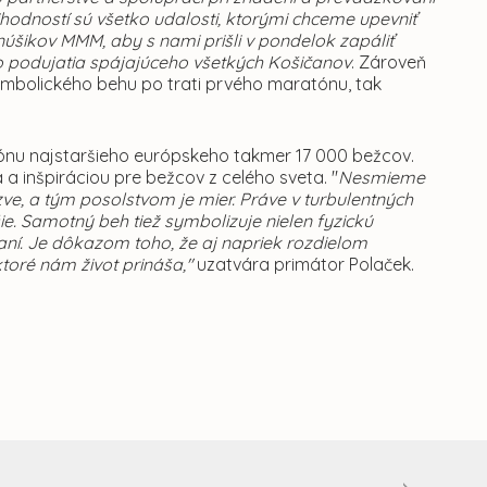
ností sú všetko udalosti, ktorými chceme upevniť
šikov MMM, aby s nami prišli v pondelok zapáliť
ho podujatia spájajúceho všetkých Košičanov
. Zároveň
ymbolického behu po trati prvého maratónu, tak
tónu najstaršieho európskeho takmer 17 000 bežcov.
a inšpiráciou pre bežcov z celého sveta. "
Nesmieme
, a tým posolstvom je mier. Práve v turbulentných
ie. Samotný beh tiež symbolizuje nielen fyzickú
naní. Je dôkazom toho, že aj napriek rozdielom
oré nám život prináša,"
uzatvára primátor Polaček.