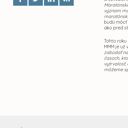
Maratónske
význam mar
maratónsk
budú môcť 
ako pred st
Tohto roku
MMM je už v
zabúdať na
časoch, kto
vytrvalosť,
môžeme spo