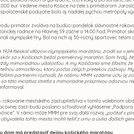
 000 eur. Vedenie mesta Košice na čele s primátorom Jarosl
 spoločenské podujatie bolo aj naďalej pýchou metropoly vý
vodu primátor zvoláva na budúci pondelok slávnostné rokovan
orickej radnice na Hlavnej 59 začne o 14.00 hod. Primátor sk
onali olympijské hry. Bol na nich aj 30-ročný športovec telo
la 1924 tlieskal víťazovi olympijského maratónu, zrodil sa v jeh
kôr sa v Košiciach bežal premiérový maratón. Som hrdý, že v 
vždy mimoriadnou udalosťou. A my Košičania sme šťastní, že 
eľnou atmosférou, ktorú počas celých pretekov zažívajú. M
alšími partnermi rozhodli, že nášmu MMM vzdáme úctu aj zo
e sa táto iniciatíva stretla s mimoriadne priaznivou odozvou n
“
informoval.
5. rokovanie mestského zastupiteľstva v tomto volebnom obd
acovnej časti budú poslanci schvaľovať vyhlásenie „Podpo
očnice“. V rámci môže MMM pre svoj ďalší rozvoj
„počítať s p
 obyvatelia tohto mesta mohli tešiť z umu a úsilia ďalších ge
y dom má predstaviť dejiny košického maratónu