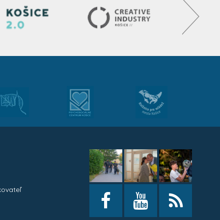
kovateľ
h