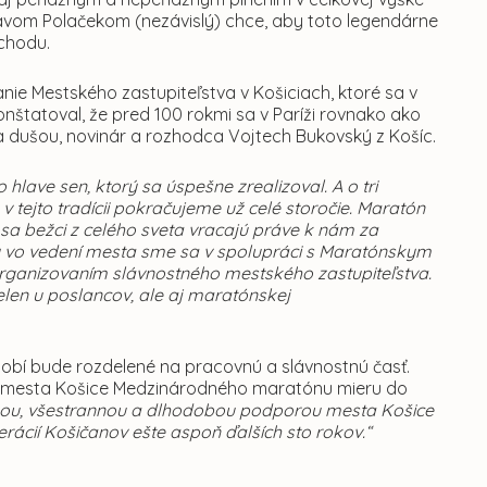
avom Polačekom (nezávislý) chce, aby toto legendárne
chodu.
ie Mestského zastupiteľstva v Košiciach, ktoré sa v
onštatoval, že pred 100 rokmi sa v Paríži rovnako ako
m a dušou, novinár a rozhodca Vojtech Bukovský z Košíc.
o hlave sen, ktorý sa úspešne zrealizoval. A o tri
tejto tradícii pokračujeme už celé storočie.
Maratón
sa bežci z celého sveta vracajú práve k nám za
y vo vedení mesta sme sa v spolupráci s Maratónskym
rganizovaním slávnostného mestského zastupiteľstva.
ielen u poslancov, ale aj maratónskej
obí bude rozdelené na pracovnú a slávnostnú časť.
ra mesta Košice Medzinárodného maratónu mieru do
lnou, všestrannou a dlhodobou podporou mesta Košice
nerácií Košičanov ešte aspoň ďalších sto rokov.“