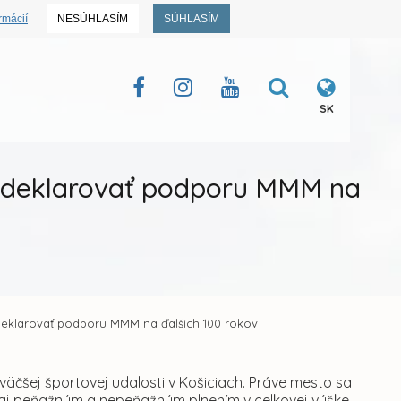
rmácií
NESÚHLASÍM
SÚHLASÍM
SK
m deklarovať podporu MMM na
deklarovať podporu MMM na ďalších 100 rokov
väčšej športovej udalosti v Košiciach. Práve mesto sa
le aj peňažným a nepeňažným plnením v celkovej výške