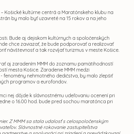
3 – Košické kultúrne centrá a Maratónskeho klubu na
án by malo byť uzavreté na 15 rokov a na jeho
sti. Bude aj dejiskom kultúrnych a spoločenských
ande chce zaviazať, že bude podporovať a realizovať
iť návštevnosť a tak rozvíjať turizmus v meste Košice.
rať aj zaradením MMM do zoznamu pamätihodností
ností mesta Košice. Zaradenie MMM medzi
- fenomény nehmotného dedičstva, by malo zlepšiť
čných programov a eurofondov.
mci nej dôjde k slávnostnému udeľovaniu ocenení pri
sledne o 16.00 hod. bude pred sochou maratónca pri
ier.
Z MMM sa stala udalosť s celospoločenským
ateľov. Slávnostné rokovanie zastupiteľstva
artnerstve a spolupráci pri zriadení a prevádzkovaní