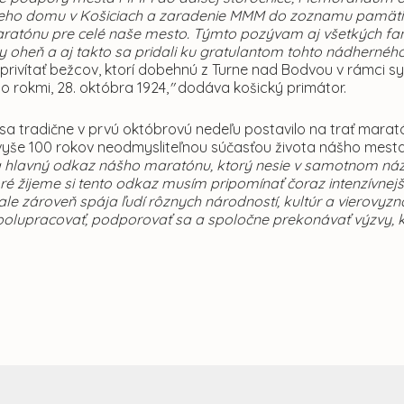
ho domu v Košiciach a zaradenie MMM do zoznamu pamätihod
atónu pre celé naše mesto. Týmto pozývam aj všetkých fanú
y oheň
a aj takto sa pridali ku gratulantom tohto nádherné
privítať bežcov, ktorí dobehnú z Turne nad Bodvou v rámci s
o rokmi, 28. októbra 1924,
"
dodáva košický primátor.
 sa tradične v prvú októbrovú nedeľu postavilo na trať mara
yše 100 rokov neodmysliteľnou súčasťou života nášho mesta 
 hlavný odkaz nášho maratónu, ktorý nesie v samotnom názve
ré žijeme si tento odkaz musím pripomínať čoraz intenzívnejš
 ale zároveň spája ľudí rôznych národností, kultúr a vierovyz
lupracovať, podporovať sa a spoločne prekonávať výzvy, kt