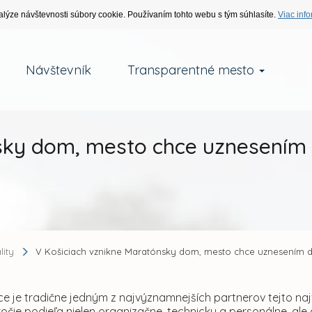
alýze návštevnosti súbory cookie. Používaním tohto webu s tým súhlasíte.
Viac info
Návštevník
Transparentné mesto
nsky dom, mesto chce uznesení
lity
V Košiciach vznikne Maratónsky dom, mesto chce uznesením 
e je tradične jedným z najvýznamnejších partnerov tejto naj
ročie podieľa nielen organizačne, technicky a personálne, a