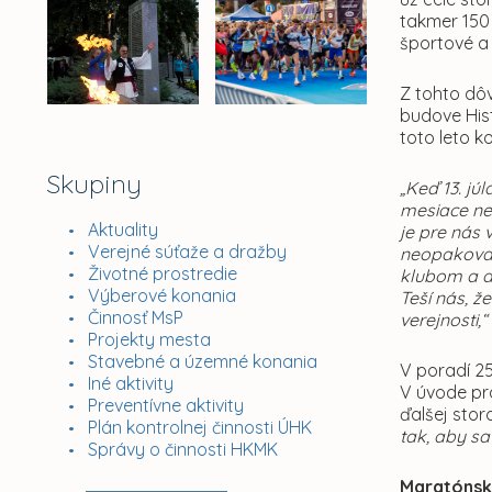
takmer 150
športové a
Z tohto dô
budove Hist
toto leto k
Skupiny
„Keď 13. jú
mesiace nes
Aktuality
je pre nás 
Verejné súťaže a dražby
neopakovat
Životné prostredie
klubom a ď
Výberové konania
Teší nás, ž
Činnosť MsP
verejnosti,
Projekty mesta
Stavebné a územné konania
V poradí 2
Iné aktivity
V úvode pr
Preventívne aktivity
ďalšej stor
Plán kontrolnej činnosti ÚHK
tak, aby sa
Správy o činnosti HKMK
Maratónsk