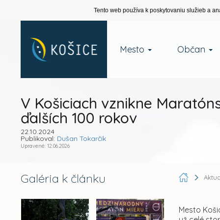
Tento web používa k poskytovaniu služieb a an
Mesto
Občan
V Košiciach vznikne Marató
ďalších 100 rokov
22.10.2024
Publikoval:
Dušan Tokarčík
Upravené: 12.06.2026
Galéria k článku
Aktua
Mesto Košic
už celé sto