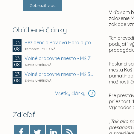
Zobraziť viac
V ďalšom bo
založenie 
základe vz
Obľúbené články
Ten preved
Rezidencia Pavlova Hora bytový dom A + B +...
03
podujatí, v
08
Bernadeta PYTELOVÁ
propagáciu 
Voľné pracovné miesto - MŠ Zuzkin park 2, Košice -...
03
Poslanci s
08
Slávka UHRÍKOVÁ
mesta Koši
Voľné pracovné miesto - MŠ Smetanova 11, Košice -...
03
pamätihodn
08
Slávka UHRÍKOVÁ
možnosti č
Všetky články
Pre prestá
príležitos
Východosl
Zdieľať
„Tak ako n
presahom ď
a schválen