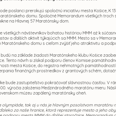
de poslanci prerokujú spoločnú iniciatívu mesta Košice, K 1
Maratónskeho domu. Spoločné Memorandum všetkých troch str
nikne na Hlavnej 57 Maratónsky dom.
ie všetkých návštevníkov bohatou históriou MMM až k súčasno
ýstav a ďalších aktivít týkajúcich sa MMM. Mesto sa v Memor
Maratónskeho domu s cieľom zvýšiť jeho atraktivitu a podpor
a budú na základe žiadosti Maratónskeho klubu Košice
zaobe
ce. Tento návrh si získal podporu členov Komisie pamätihod
osti mesta Košice, do registra nehmotných pamätihodností 
erpania finančných prostriedkov z grantových schém, dota
vke bude zastupiteľstvo pokračovať slávnostnou časťou. V rá
ti 100. výročia založenia Medzinárodného maratónu mieru. Ná
ovenskom múzeu zapálený maratónsky oheň.
a olympiáde, tak aj u nás je hlavným posolstvom maratónu m
aleko za naše hranice, ktorá reprezentuje mesto a jeho obyv
ie podpory mesta MMM do ďalšej storočnice, Memorandum o p