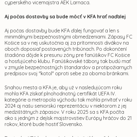
cyperského vicemajstra AEK Larnaca.
Aj počas dostavby sa bude môcť v KFA hrať naďalej
Aj počas dostavby bude KFA ďalej fungovať a len s
minimálnymi bezpečnostnými obmedzeniami. Zápasy FC
Košice sa v nej uskutočnia aj za prítomnosti divákov na
oboch doposiaľ postavených tribúnach. Po dokončení
štadióna dôjde k presunu zóny pre fanúšikov FC Košice
a hosťujúceho klubu. Fanúšikovské tábory tak budú mať
v zmysle bezpečnostných štandardov a protipožiarnych
predpisov svoj "kotol" oproti sebe za oboma bránkami.
Snahou mesta a KFA je, aby už v nasledujúcom roku
mohla KFA získať plnohodnotný certifikát UEFA IV.
kategórie a metropola východu tak mohla privítať v roku
2024 aj našu seniorskú reprezentáciu v niektorom z jej
medzištátnych zápasov. V roku 2025 sa s KFA počíta
ako s jedným z dejísk majstrovstiev Európy hráčov do 21
rokov, ktoré bude hostiť Slovensko.