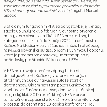
nevyhnutné, aby sme túto súťaž uskutočnili. Verím, že
vyriešime aj zvyšné byrokratické prekážky a dostavbe
KFA už naozaj nebude stáť nič v ceste,“
myslí si Marcel
Gibóda
.
S oficiálnym fungovaním KFA sa po výstavbe jej I. etapy
začalo uplynulý rok vo februári. Slávnostné otvorenie
arény, ktorá vlastní certifikát UEFA pre štadióny III.
kategórie, sa uskutočnilo 7. mája 2022 na deň mesta
Košice. Na štadióne sa v súčasnosti môžu hrať zápasy
najvyššej slovenskej súťaže, pričom s výnimkou kapacity,
ktorá je predmetom dostavby, už aréna spĺňa aj
požiadavky pre štadión IV. kategórie UEFA.
V KFA hrajú svoje domáce zápasy futbalisti
druholigového FC Košice aj vrátane niektorých
atraktívnych duelov najvyššej súťaže starších
dorastencov. Okrem nich tam počas účinkovania
v pohárovej Európe našiel svoj domovský stánok aj
ukrajinský klub SC Dnipro-1, ktorý v KFA v prvom
tohtoročnom zápase štvrtok 23. februára privíta v boji
o postup do osemfinále Európskej konferenčnej ligy