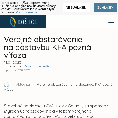
Tento web používa k poskytovaniu
služieb a analýze návštevnosti súbory
NESÚHLASÍM
SÚHLASÍM
cookie. Používaním tohto webu s tým
súhlasíte.
Viac informácií
Verejné obstarávanie
na dostavbu KFA pozná
víťaza
11.01.2023
Publikoval:
Dušan Tokarčík
Upravené: 12.06.2026
Aktuality
Verejné obstarávanie na dostavbu KFA pozná
víťaza
Stavebná spoločnosť AVA-stav z Galanty sa spomedzi
štyroch uchádzačov stala víťazom verejného
obstarávania na dodávateľa stavebných prác