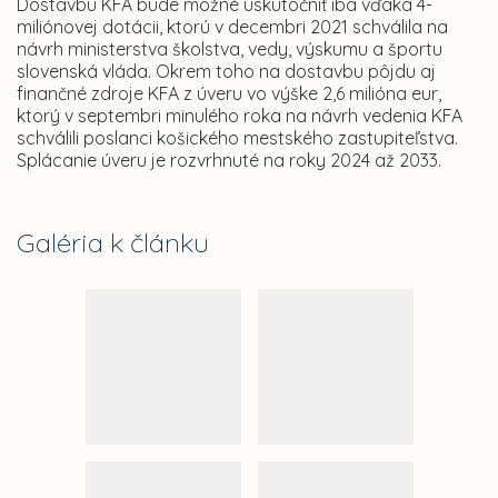
Dostavbu KFA bude možné uskutočniť iba vďaka 4-
miliónovej dotácii, ktorú v decembri 2021 schválila na
návrh ministerstva školstva, vedy, výskumu a športu
slovenská vláda. Okrem toho na dostavbu pôjdu aj
finančné zdroje KFA z úveru vo výške 2,6 milióna eur,
ktorý v septembri minulého roka na návrh vedenia KFA
schválili poslanci košického mestského zastupiteľstva.
Splácanie úveru je rozvrhnuté na roky 2024 až 2033.
Galéria k článku