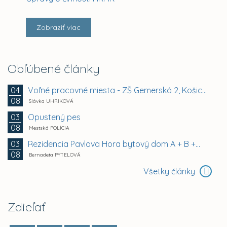
Zobraziť viac
Obľúbené články
Voľné pracovné miesta - ZŠ Gemerská 2, Košice -...
04
08
Slávka UHRÍKOVÁ
Opustený pes
03
08
Mestská POLÍCIA
Rezidencia Pavlova Hora bytový dom A + B +...
03
08
Bernadeta PYTELOVÁ
Všetky články
Zdieľať