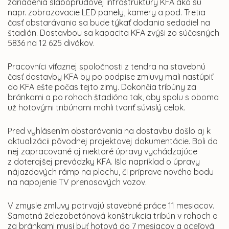
zariadenia slaboprúdovej infraštruktúry KFA ako sú
napr. zobrazovacie LED panely, kamery a pod. Tretia
časť obstarávania sa bude týkať dodania sedadiel na
štadión. Dostavbou sa kapacita KFA zvýši zo súčasných
5836 na 12 625 divákov.
Pracovníci víťaznej spoločnosti z tendra na stavebnú
časť dostavby KFA by po podpise zmluvy mali nastúpiť
do KFA ešte počas tejto zimy. Dokončia tribúny za
bránkami a po rohoch štadióna tak, aby spolu s oboma
už hotovými tribúnami mohli tvoriť súvislý celok.
Pred vyhlásením obstarávania na dostavbu došlo aj k
aktualizácii pôvodnej projektovej dokumentácie. Boli do
nej zapracované aj niektoré úpravy vychádzajúce
z doterajšej prevádzky KFA. Išlo napríklad o úpravy
nájazdových rámp na plochu, či príprave nového bodu
na napojenie TV prenosových vozov.
V zmysle zmluvy potrvajú stavebné práce 11 mesiacov.
Samotná železobetónová konštrukcia tribún v rohoch a
za bránkami musí byť hotová do 7 mesiacov a oceľová