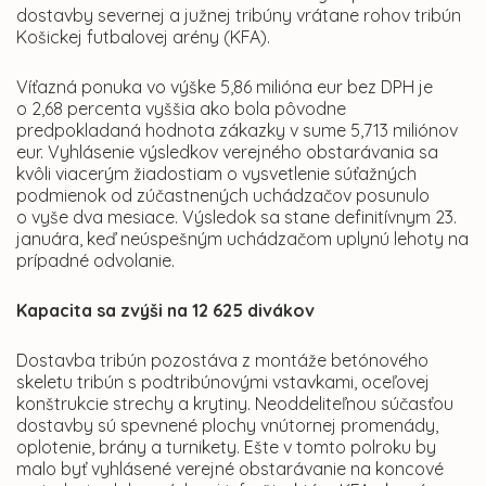
dostavby severnej a južnej tribúny vrátane rohov tribún
Košickej futbalovej arény (KFA).
Víťazná ponuka vo výške 5,86 milióna eur bez DPH je
o 2,68 percenta vyššia ako bola pôvodne
predpokladaná hodnota zákazky v sume 5,713 miliónov
eur. Vyhlásenie výsledkov verejného obstarávania sa
kvôli viacerým žiadostiam o vysvetlenie súťažných
podmienok od zúčastnených uchádzačov posunulo
o vyše dva mesiace. Výsledok sa stane definitívnym 23.
januára, keď neúspešným uchádzačom uplynú lehoty na
prípadné odvolanie.
Kapacita sa zvýši na 12 625 divákov
Dostavba tribún pozostáva z montáže betónového
skeletu tribún s podtribúnovými vstavkami, oceľovej
konštrukcie strechy a krytiny. Neoddeliteľnou súčasťou
dostavby sú spevnené plochy vnútornej promenády,
oplotenie, brány a turnikety. Ešte v tomto polroku by
malo byť vyhlásené verejné obstarávanie na koncové