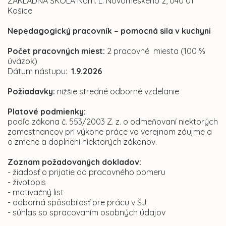
ZÁKLADNÁ ŠKOLA Nám. L. Novomeského 2, 040 01
Košice
Nepedagogický pracovník – pomocná sila v kuchyni
Počet pracovných miest:
2 pracovné miesta (100 %
úväzok)
Dátum nástupu:
1.9.2026
Požiadavky:
nižšie stredné odborné vzdelanie
Platové podmienky:
podľa zákona č. 553/2003 Z. z. o odmeňovaní niektorých
zamestnancov pri výkone práce vo verejnom záujme a
o zmene a doplnení niektorých zákonov.
Zoznam požadovaných dokladov:
- žiadosť o prijatie do pracovného pomeru
- životopis
- motivačný list
- odborná spôsobilosť pre prácu v ŠJ
- súhlas so spracovaním osobných údajov