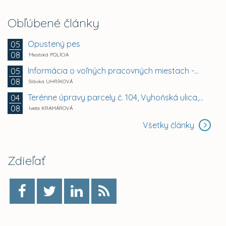
Obľúbené články
Opustený pes
05
08
Mestská POLÍCIA
Informácia o voľných pracovných miestach -...
05
08
Slávka UHRÍKOVÁ
Terénne úpravy parcely č. 104, Vyhoňská ulica,...
04
08
Iveta KRAMÁROVÁ
Všetky články
Zdieľať