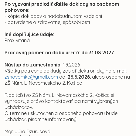
Po vyzvaní predložiť ďalšie doklady na osobnom
pohovore:
- kópie dokladov o nadobudnutom vzdelaní
- potvrdenie o zdravotnej spôsobilosti
Iné doplňujúce údaje:
Prax vítaná
Pracovný pomer na dobu určitú: do 31.08.2027
Nástup do zamestnania:
1.9.2026
Všetky potrebné doklady zaslať elektronicky na e-mail:
zsnovomke@gmail.com
do
26.6.2026
, alebo osobne na
ZŠ Nám. L. Novomeského 2, Košice
Riaditeľstvo ZŠ Nám. L. Novomeského 2, Košice si
vyhradzuje právo kontaktovať iba nami vybraných
uchádzačov.
O termíne uskutočnenia osobného pohovoru bude
uchádzač písomne informovaný.
Mgr. Júlia Dzurusová