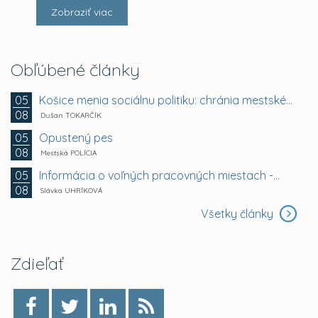
Zobraziť viac
Obľúbené články
Košice menia sociálnu politiku: chránia mestské byty...
05
08
Dušan TOKARČÍK
Opustený pes
05
08
Mestská POLÍCIA
Informácia o voľných pracovných miestach -...
05
08
Slávka UHRÍKOVÁ
Všetky články
Zdieľať