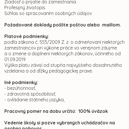
Žiadosť o prijatie do zamestnania
Profesijný životopis
Súhlas so spracovaním osobných údajov
Požadované doklady pošlite poštou alebo maillom.
Platové podmienky:
podľa zákona č. 553/2009 Z. z. o odmeňovaní niektorých
zamestnancov pri výkone práce vo verejnom záujme
a o zmene a doplnení niektorých zákonov, účinného od
01.09.2019
Výška platu závisí od stupňa najvyššieho dosiahnutého
vzdelania a od dĺžky pedagogickej praxe.
Iné podmienky:
- bezúhonnosť,
- zdravotná spôsobilosť,
- ovládanie štátneho jazyka,
Pracovný pomer na dobu určitú: 100% úväzok
Vedenie školy si pozve vybraných uchádzačov na
osobný pohovor.