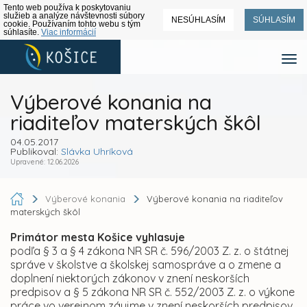
Tento web používa k poskytovaniu
služieb a analýze návštevnosti súbory
NESÚHLASÍM
SÚHLASÍM
cookie. Používaním tohto webu s tým
súhlasíte.
Viac informácií
Výberové konania na
riaditeľov materských škôl
04.05.2017
Publikoval:
Slávka Uhríková
Upravené: 12.06.2026
Výberové konania
Výberové konania na riaditeľov
materských škôl
Primátor mesta Košice
vyhlasuje
podľa § 3 a § 4 zákona NR SR č. 596/2003 Z. z. o štátnej
správe v školstve a školskej samospráve a o zmene a
doplnení niektorých zákonov v znení neskorších
predpisov a § 5 zákona NR SR č. 552/2003 Z. z. o výkone
práce vo verejnom záujme v znení neskorších predpisov