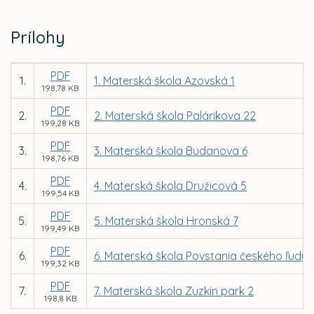
Prílohy
PDF
1.
1. Materská škola Azovská 1
198,78 KB
PDF
2.
2. Materská škola Palárikova 22
199,28 KB
PDF
3.
3. Materská škola Budanova 6
198,76 KB
PDF
4.
4. Materská škola Družicová 5
199,54 KB
PDF
5.
5. Materská škola Hronská 7
199,49 KB
PDF
6.
6. Materská škola Povstania českého ľudu 1
199,32 KB
PDF
7.
7. Materská škola Zuzkin park 2
198,8 KB