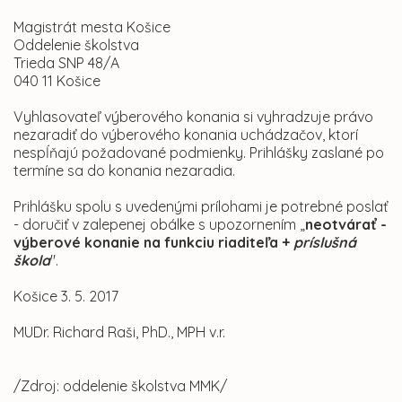
Magistrát mesta Košice
Oddelenie školstva
Trieda SNP 48/A
040 11 Košice
Vyhlasovateľ výberového konania si vyhradzuje právo
nezaradiť do výberového konania uchádzačov, ktorí
nespĺňajú požadované podmienky. Prihlášky zaslané po
termíne sa do konania nezaradia.
Prihlášku spolu s uvedenými prílohami je potrebné poslať
- doručiť v zalepenej obálke s upozornením „
neotvárať -
výberové konanie na funkciu riaditeľa
+
príslušná
škola
".
Košice 3. 5. 2017
MUDr. Richard Raši, PhD., MPH v.r.
/Zdroj: oddelenie školstva MMK/