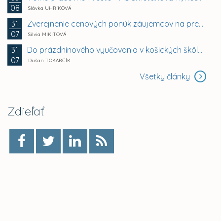
08
Slávka UHRÍKOVÁ
Zverejnenie cenových ponúk záujemcov na prenájom...
31
07
Silvia MIKITOVÁ
Do prázdninového vyučovania v košických škôlkach sa...
31
07
Dušan TOKARČÍK
Všetky články
Zdieľať