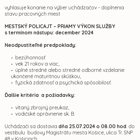
vyhlasuje konanie na výber uchádzačov - doplnenia
stavu pracovných miest
MESTSKÝ POLICAJT – PRIAMY VÝKON SLUŽBY
s termínom nástupu: december 2024
Neodpustiteľné predpoklady:
bezúhonnosť
vek 21 rokov a viac,
úplné stredné alebo stredné odborné vzdelanie
ukončené maturitnou skúškou,
fyzická zdatnosť a psychická spôsobilosť.
Ďalšie kritéria a požiadavky:
vítaný zbrojný preukaz,
vodičské oprávnenie sk. B.
Uchádzači sa dostavia
dňa 25.07.2024 o 08.00 hod
. do
vestibulu budovy Magistrátu mesta Košice, ulica Tr. SNP
48 v Košiciach.