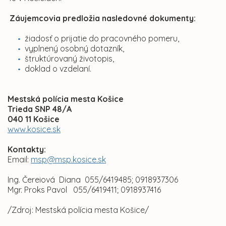
Záujemcovia predložia nasledovné dokumenty:
žiadosť o prijatie do pracovného pomeru,
vyplnený osobný dotazník,
štruktúrovaný životopis,
doklad o vzdelaní.
Mestská polícia mesta Košice
Trieda SNP 48/A
040 11 Košice
www.kosice.sk
Kontakty:
Email:
msp@msp.kosice.sk
Ing. Čereiová Diana 055/6419485; 0918937306
Mgr. Proks Pavol 055/6419411; 0918937416
/Zdroj: Mestská polícia mesta Košice/