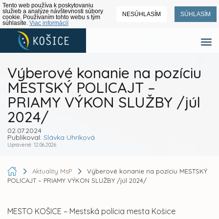
Tento web používa k poskytovaniu
služieb a analýze návštevnosti súbory
NESÚHLASÍM
SÚHLASÍM
cookie. Používaním tohto webu s tým
súhlasíte.
Viac informácií
Výberové konanie na pozíciu
MESTSKÝ POLICAJT –
PRIAMY VÝKON SLUŽBY /júl
2024/
02.07.2024
Publikoval:
Slávka Uhríková
Upravené: 12.06.2026
Aktuality MsP
Výberové konanie na pozíciu MESTSKÝ
POLICAJT – PRIAMY VÝKON SLUŽBY /júl 2024/
MESTO KOŠICE – Mestská polícia mesta Košice