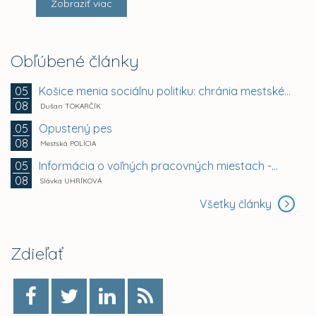
Zobraziť viac
Obľúbené články
Košice menia sociálnu politiku: chránia mestské byty...
05
08
Dušan TOKARČÍK
Opustený pes
05
08
Mestská POLÍCIA
Informácia o voľných pracovných miestach -...
05
08
Slávka UHRÍKOVÁ
Všetky články
Zdieľať