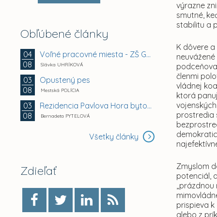
výrazne zn
smutné, keď
stabilitu a 
Obľúbené články
K dôvere a 
Voľné pracovné miesta - ZŠ Gemerská 2, Košice -...
04
neuvážené 
08
Slávka UHRÍKOVÁ
podceňovan
členmi pol
Opustený pes
03
vládnej koa
08
Mestská POLÍCIA
ktorá panuj
vojenských 
Rezidencia Pavlova Hora bytový dom A + B +...
03
prostredia 
08
Bernadeta PYTELOVÁ
bezprostre
demokratick
Všetky články
najefektívn
Zmyslom del
Zdieľať
potenciál, 
„prázdnou 
mimovládne
prispieva 
alebo z pr