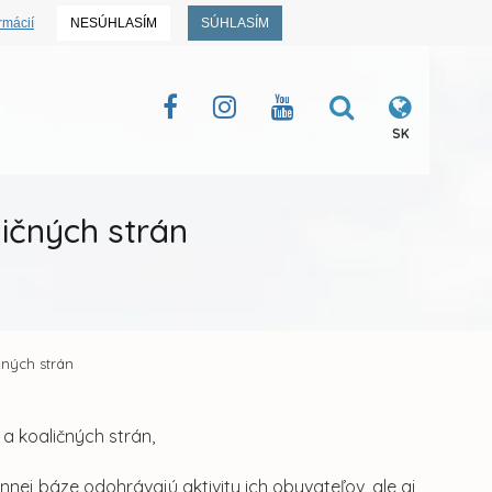
rmácií
NESÚHLASÍM
SÚHLASÍM
SK
ičných strán
čných strán
a koaličných strán,
nnej báze odohrávajú aktivity ich obyvateľov, ale aj