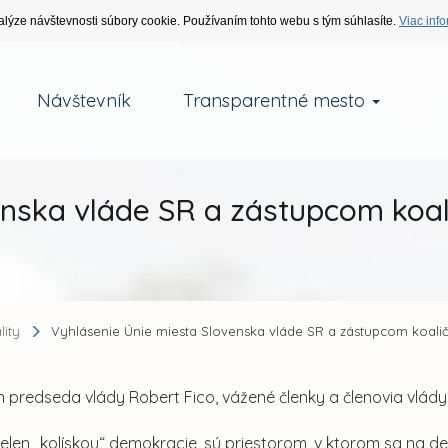
alýze návštevnosti súbory cookie. Používaním tohto webu s tým súhlasíte.
Viac info
Návštevník
Transparentné mesto
enska vláde SR a zástupcom koal
lity
Vyhlásenie Únie miesta Slovenska vláde SR a zástupcom koali
predseda vlády Robert Fico, vážené členky a členovia vlády 
elen „kolískou“ demokracie, sú priestorom, v ktorom sa na de