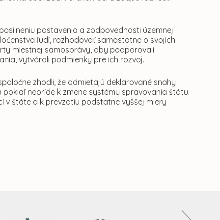
k posilneniu postavenia a zodpovednosti územnej
očenstva ľudí, rozhodovať samostatne o svojich
harty miestnej samosprávy, aby podporovali
ia, vytvárali podmienky pre ich rozvoj.
spoločne zhodli, že odmietajú deklarované snahy
pokiaľ nepríde k zmene systému spravovania štátu.
 v štáte a k prevzatiu podstatne vyššej miery