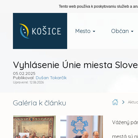
Tento web používa k poskytovaniu služieb a an
Mesto
Občan
Vyhlásenie Únie miesta Slov
05.02.2025
Publikoval:
Dušan Tokarčík
Upravené: 12.06.2026
Galéria k článku
Aktua
Vážený pán 
mestá sú ni