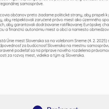
 regionálnej samospráve.
covia občanov preto žiadame politické strany, aby prispeli 
, aby rešpektovali zaručené právo miest ako územného spol
ach, aby garantovali dodržiavanie ratifikovanej Európskej c
iu a finančnú autonómiu miest a obcí a namiesto obmedzovan
stá Únie miest Slovenska sa na volebnom Sneme (4. 2. 2025) 
odpovednosť za budúcnosť Slovenska na miestnu samosprávu 
pravené podieľať sa na príprave nového rozdelenia právomocí
ti za rozvoj miest, vidieka a tým aj Slovenska.