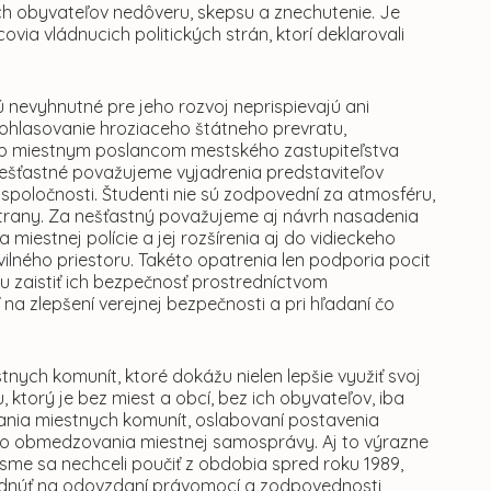
ch obyvateľov nedôveru, skepsu a znechutenie. Je
ia vládnucich politických strán, ktorí deklarovali
ú nevyhnutné pre jeho rozvoj neprispievajú ani
 ohlasovanie hroziaceho štátneho prevratu,
eb miestnym poslancom mestského zastupiteľstva
 nešťastné považujeme vyjadrenia predstaviteľov
 spoločnosti. Študenti nie sú zodpovední za atmosféru,
 strany. Za nešťastný považujeme aj návrh nasadenia
 miestnej polície a jej rozšírenia aj do vidieckeho
ilného priestoru. Takéto opatrenia len podporia pocit
 zaistiť ich bezpečnosť prostredníctvom
 na zlepšení verejnej bezpečnosti a pri hľadaní čo
tnych komunít, ktoré dokážu nielen lepšie využiť svoj
u, ktorý je bez miest a obcí, bez ich obyvateľov, iba
ania miestnych komunít, oslabovaní postavenia
ého obmedzovania miestnej samosprávy. Aj to výrazne
me sa nechceli poučiť z obdobia spred roku 1989,
ohodnúť na odovzdaní právomocí a zodpovednosti