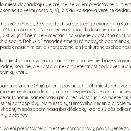
 do miest dochádzajú. Je zrejmé, že volení predstavitelia m
Nakoniec to veľmi často aj Vy a Vaši kolegovia verejne deklaru
íme zvýrazňovať, že v mestách sa sústreďuje ekonomika štátu
ech štátu ako celku. Nakoniec vo vládnych dokumentoch sa pí
aktívnych firiem, že v mestách sa vyberie podstatná časť da
ch disparít. Bohužiaľ, zásadné zmeny rámcových podmienok, 
padok našich miest a zhoršovanie ich konkurencieschopnosti
lia miest priamo volení občanmi čelia na dennej báze vplyvo
vládnej koalície, ale často aj nekompetentnosť zodpovednýc
olitiky štátu.
opatrenia znemožňujú plnenie povinných úloh miest, nehovo
 možnej reakcii na demografické, bezpečnostné a klimatické 
e autonómiu samosprávy pri plnení vlastných kompetencií, kt
estnej samosprávy. Namiesto systémového riešenia problémov 
 nevhodným spôsobom riešia iba dôsledky, ktoré sú dôsledkom
lémy občanov.
 volení predstavitelia miestnej samosprávy, považujeme za p