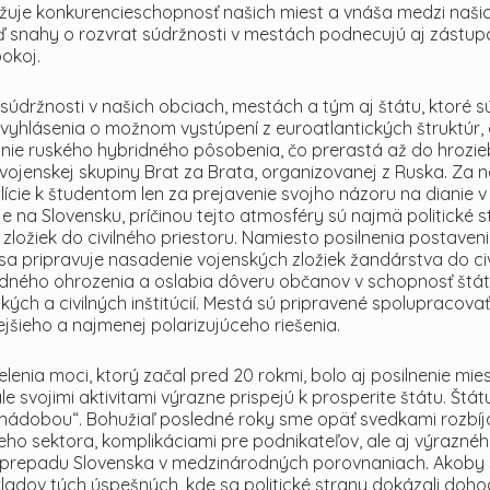
ižuje konkurencieschopnosť našich miest a vnáša medzi naši
 snahy o rozvrat súdržnosti v mestách podnecujú aj zástupcov
pokoj.
súdržnosti v našich obciach, mestách a tým aj štátu, ktoré s
vyhlásenia o možnom vystúpení z euroatlantických štruktúr,
ie ruského hybridného pôsobenia, čo prerastá až do hrozi
ovojenskej skupiny Brat za Brata, organizovanej z Ruska. Za
lície k študentom len za prejavenie svojho názoru na dianie v
e na Slovensku, príčinou tejto atmosféry sú najmä politické
zložiek do civilného priestoru. Namiesto posilnenia postavenia
sa pripravuje nasadenie vojenských zložiek žandárstva do civ
dného ohrozenia a oslabia dôveru občanov v schopnosť štátu
ých a civilných inštitúcií. Mestá sú pripravené spolupracovať
ejšieho a najmenej polarizujúceho riešenia.
enia moci, ktorý začal pred 20 rokmi, bolo aj posilnenie mies
ale svojimi aktivitami výrazne prispejú k prosperite štátu. Štát
nádobou“. Bohužiaľ posledné roky sme opäť svedkami rozbíj
ho sektora, komplikáciami pre podnikateľov, ale aj výrazn
k prepadu Slovenska v medzinárodných porovnaniach. Akoby s
íkladov tých úspešných, kde sa politické strany dokázali d