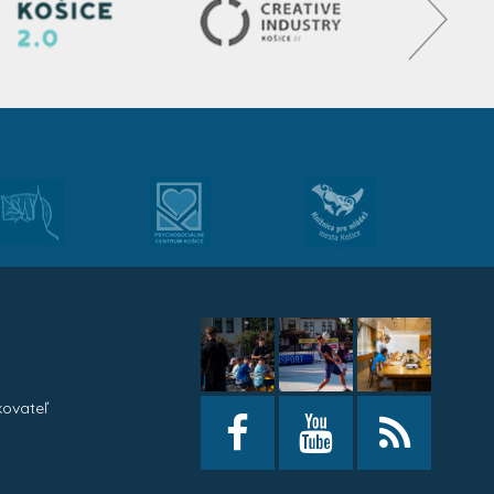
kovateľ
h