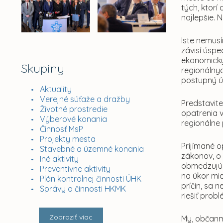
tých, ktorí
najlepšie. 
Iste nemus
závisí úsp
ekonomicky 
Skupiny
regionálny
postupný ú
Aktuality
Verejné súťaže a dražby
Predstavite
Životné prostredie
opatrenia 
Výberové konania
regionálne p
Činnosť MsP
Projekty mesta
Prijímané 
Stavebné a územné konania
zákonov, o
Iné aktivity
obmedzujúc
Preventívne aktivity
na úkor mi
Plán kontrolnej činnosti ÚHK
príčin, sa
Správy o činnosti HKMK
riešiť prob
Zobraziť viac
My, občanmi