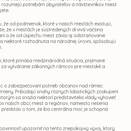
iest rozumejú potrebám obyvateľov a návštevníkov miest
jete.
, že od podmienok, ktoré v našich mestách existujú,
še, že v mestách je sústredených drvivá väčšina
ní a že od úspechu miest závisí aj odstraňovanie
a niektoré rozhodnutia na národnej úrovni, spôsobujú
.
m, ktoré prináša medzinárodná situácia, prijímané
h za vytváranie zákonných rámcov pre mestské a
riac o zabezpečovaní potrieb občanov nad rámec
zmeny. Pribúdajú snahy rôznych lobistických zoskupení
orým sa snažia niektorí predstavitelia vlády vyhovieť
našich obcí, miest a regiónov, namiesto riešenia
 predstáv o tom, že iba centrálna moc je schopná
ovinnosť upozorniť na tento znepokojivý vývoj, ktorý