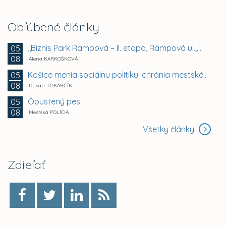
Obľúbené články
,,Biznis Park Rampová – II. etapa, Rampová ul.,...
05
08
Alena KARKOŠKOVÁ
Košice menia sociálnu politiku: chránia mestské byty...
05
08
Dušan TOKARČÍK
Opustený pes
05
08
Mestská POLÍCIA
Všetky články
Zdieľať