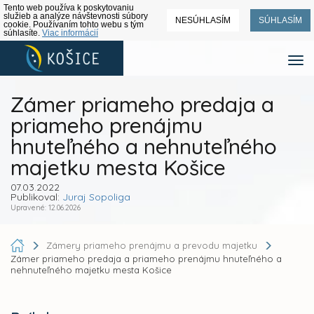
Tento web používa k poskytovaniu
služieb a analýze návštevnosti súbory
NESÚHLASÍM
SÚHLASÍM
cookie. Používaním tohto webu s tým
súhlasíte.
Viac informácií
Zámer priameho predaja a
priameho prenájmu
hnuteľného a nehnuteľného
majetku mesta Košice
07.03.2022
Publikoval:
Juraj Sopoliga
Upravené: 12.06.2026
Zámery priameho prenájmu a prevodu majetku
Zámer priameho predaja a priameho prenájmu hnuteľného a
nehnuteľného majetku mesta Košice