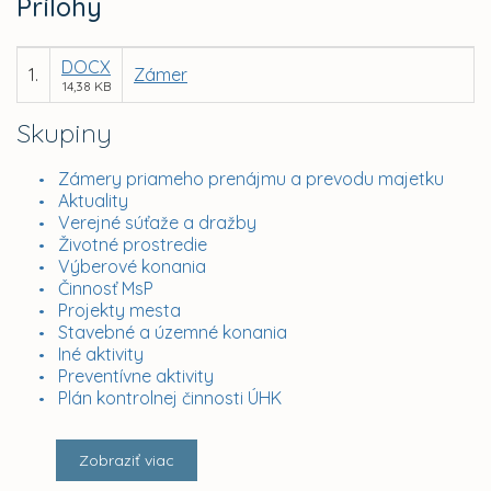
Prílohy
DOCX
1.
Zámer
14,38 KB
Skupiny
Zámery priameho prenájmu a prevodu majetku
Aktuality
Verejné súťaže a dražby
Životné prostredie
Výberové konania
Činnosť MsP
Projekty mesta
Stavebné a územné konania
Iné aktivity
Preventívne aktivity
Plán kontrolnej činnosti ÚHK
Zobraziť viac