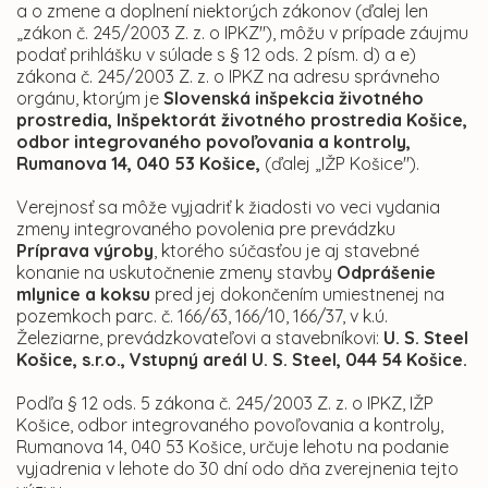
a o zmene a doplnení niektorých zákonov (ďalej len
„zákon č. 245/2003 Z. z. o IPKZ"), môžu v prípade záujmu
podať prihlášku v súlade s § 12 ods. 2 písm. d) a e)
zákona
č. 245/2003 Z. z. o IPKZ na adresu správneho
orgánu, ktorým je
Slovenská inšpekcia životného
prostredia, Inšpektorát životného prostredia Košice,
odbor integrovaného povoľovania a kontroly,
Rumanova 14, 040 53 Košice,
(ďalej „IŽP Košice").
Verejnosť sa môže vyjadriť k žiadosti vo veci vydania
zmeny integrovaného povolenia pre prevádzku
Príprava výroby
, ktorého súčasťou je aj stavebné
konanie na uskutočnenie zmeny stavby
Odprášenie
mlynice a koksu
pred jej dokončením
umiestnenej na
pozemkoch parc. č. 166/63, 166/10, 166/37, v k.ú.
Železiarne, prevádzkovateľovi a stavebníkovi:
U. S. Steel
Košice, s.r.o., Vstupný areál U. S. Steel, 044 54 Košice.
Podľa § 12 ods. 5 zákona č. 245/2003 Z. z. o IPKZ, IŽP
Košice, odbor integrovaného povoľovania a kontroly,
Rumanova 14, 040 53 Košice, určuje lehotu na podanie
vyjadrenia v lehote do 30 dní odo dňa zverejnenia tejto