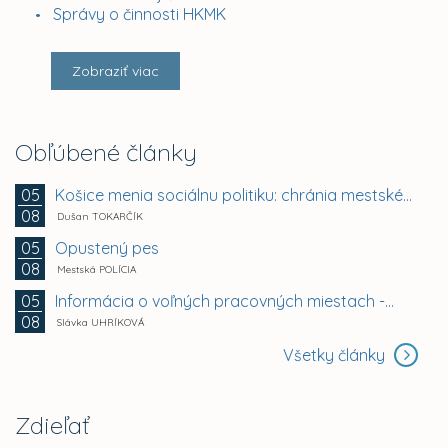
Správy o činnosti HKMK
Zobraziť viac
Obľúbené články
Košice menia sociálnu politiku: chránia mestské byty...
05
08
Dušan TOKARČÍK
Opustený pes
05
08
Mestská POLÍCIA
Informácia o voľných pracovných miestach -...
05
08
Slávka UHRÍKOVÁ
Všetky články
Zdieľať