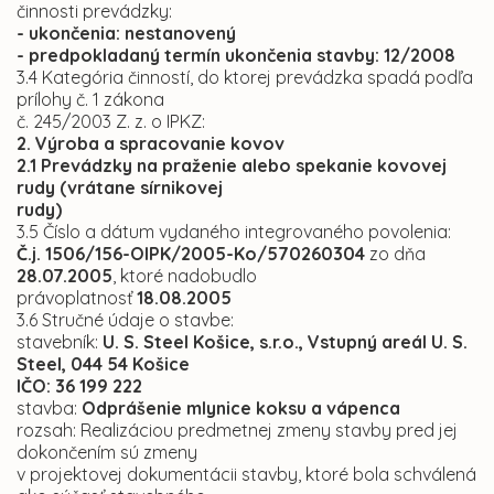
činnosti prevádzky:
- ukončenia: nestanovený
- predpokladaný termín ukončenia stavby: 12/2008
3.4 Kategória činností, do ktorej prevádzka spadá podľa
prílohy č. 1 zákona
č. 245/2003 Z. z. o IPKZ:
2. Výroba a spracovanie kovov
2.1 Prevádzky na praženie alebo spekanie kovovej
rudy (vrátane sírnikovej
rudy)
3.5 Číslo a dátum vydaného integrovaného povolenia:
Č.j. 1506/156-OIPK/2005-Ko/570260304
zo dňa
28.07.2005
, ktoré nadobudlo
právoplatnosť
18.08.2005
3.6 Stručné údaje o stavbe:
stavebník:
U. S. Steel Košice, s.r.o., Vstupný areál U. S.
Steel, 044 54 Košice
IČO: 36 199 222
stavba:
Odprášenie mlynice koksu a vápenca
rozsah: Realizáciou predmetnej zmeny stavby pred jej
dokončením sú zmeny
v projektovej dokumentácii stavby, ktoré bola schválená