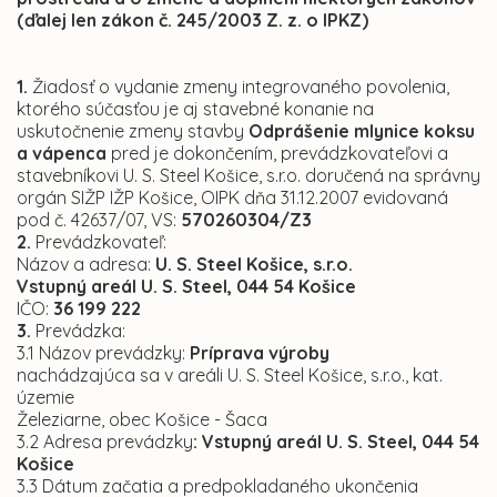
(ďalej len zákon č. 245/2003 Z. z. o IPKZ)
1.
Žiadosť o vydanie zmeny integrovaného povolenia,
ktorého súčasťou je aj stavebné konanie na
uskutočnenie zmeny stavby
Odprášenie mlynice koksu
a vápenca
pred je dokončením, prevádzkovateľovi a
stavebníkovi U. S. Steel Košice, s.r.o. doručená na správny
orgán SIŽP IŽP Košice, OIPK dňa 31.12.2007 evidovaná
pod č. 42637/07, VS:
570260304/Z3
2.
Prevádzkovateľ:
Názov a adresa:
U. S. Steel Košice, s.r.o.
Vstupný areál U. S. Steel, 044 54 Košice
IČO:
36 199 222
3.
Prevádzka:
3.1 Názov prevádzky:
Príprava výroby
nachádzajúca sa v areáli U. S. Steel Košice, s.r.o., kat.
územie
Železiarne, obec Košice - Šaca
3.2 Adresa prevádzky
: Vstupný areál U. S. Steel, 044 54
Košice
3.3 Dátum začatia a predpokladaného ukončenia