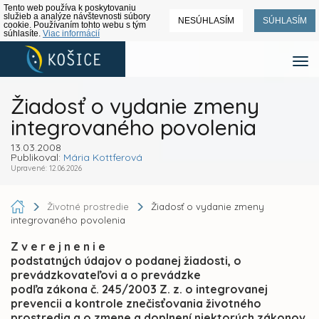
Tento web používa k poskytovaniu
služieb a analýze návštevnosti súbory
NESÚHLASÍM
SÚHLASÍM
cookie. Používaním tohto webu s tým
súhlasíte.
Viac informácií
Žiadosť o vydanie zmeny
integrovaného povolenia
13.03.2008
Publikoval:
Mária Kottferová
Upravené: 12.06.2026
Životné prostredie
Žiadosť o vydanie zmeny
integrovaného povolenia
Z v e r e j n e n i e
podstatných údajov o podanej žiadosti, o
prevádzkovateľovi a o prevádzke
podľa zákona č. 245/2003 Z. z. o integrovanej
prevencii a kontrole znečisťovania životného
prostredia a o zmene a doplnení niektorých zákonov