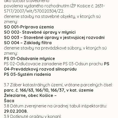
ako súčasť stavebného
povolenia vydaného rozhodnutím IŽP Košice č. 2631-
5717/2007/Wit/570020304/Z2.
členenie stavby na stavebné objekty, v ktorých sú
zmeny:
SO 001-Príprava územia
SO 002- Stavebné úpravy v mlynici
SO 003 – Stavebné úpravy v jestvujúcej rozvodni
SO 004 – Základy filtra
členenie stavby na prevádzkové súbory, v ktorých sú
zmeny:
PS 01-Odsávanie mlynice
PS 02-Odlučovacie zariadenie PS 03-Odsun prachu
PS
04-Prevádzkový rozvod silnoprúdu
PS 05-Systém riadenia
3.7 Záber katastrálnych území, vrátane parcelných čísel:
parc. č. 166/63, 166/10, 166/37, v kat. územie
Železiarne, obec Košice –
Šaca
3.8
Dátum zverejnenie na úradnej tabuli inšpektorátu:
29.02.2008.
3.9 Dotknuté orgány v konaní: