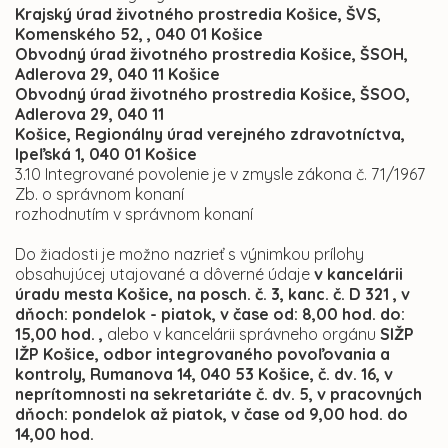
Krajský úrad životného prostredia Košice, ŠVS,
Komenského 52, , 040 01 Košice
Obvodný úrad životného prostredia Košice, ŠSOH,
Adlerova 29, 040 11 Košice
Obvodný úrad životného prostredia Košice, ŠSOO,
Adlerova 29, 040 11
Košice, Regionálny úrad verejného zdravotníctva,
Ipeľská 1, 040 01 Košice
3.10 Integrované povolenie je v zmysle zákona č. 71/1967
Zb. o správnom konaní
rozhodnutím v správnom konaní
Do žiadosti je možno nazrieť s výnimkou prílohy
obsahujúcej utajované a dôverné
údaje
v kancelárii
úradu mesta Košice, na posch. č. 3, kanc. č. D 321 , v
dňoch: pondelok - piatok, v čase od: 8,00 hod. do:
15,00 hod. ,
alebo v kancelárii správneho orgánu
SIŽP
IŽP Košice,
odbor integrovaného povoľovania a
kontroly, Rumanova 14, 040 53 Košice, č. dv. 16, v
neprítomnosti na sekretariáte č. dv. 5, v pracovných
dňoch: pondelok až piatok, v čase od 9,00 hod. do
14,00 hod.