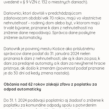
uvedené v § 9 VZN č. 132 o miestnych daniach).
Daňovníci, ktorí dovŕšili v predchádzajúcom
zdaňovacom období vek 70 rokov, majú vo vlastníctve
nehnuteľnosť – rodinný dom alebo byt, v ktorom majú
trvalé bývanie, priznanie k dani z nehnuteľností na
zníženie dane nepodávajú. Správca dane poskytne
zníženie automaticky.
Daňovník je povinný mestu Košice ako príslušnému
správcovi dane podať do 31. januára 2024 nielen
priznania k dani z nehnuteľností, ale aj k dani za psa, k
dani za predajné automaty a k dani za nevýherné hracie
prístroje, ak došlo k zmenám (povinnosť podať priznanie
je do 30 dní od kedy zmena nastala).
Občania nad 62 rokov získajú zľavu z poplatku za
odpad automaticky
Do 31. 1. 2024 podávajú poplatníci aj žiadosť o zníženie k
poplatku za komunálne odpady spolu s potvrdením