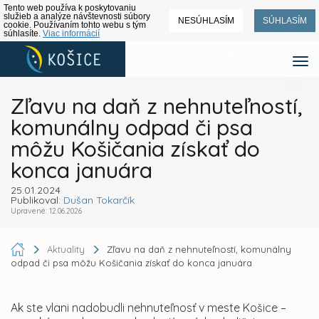
Tento web používa k poskytovaniu
služieb a analýze návštevnosti súbory
NESÚHLASÍM
SÚHLASÍM
cookie. Používaním tohto webu s tým
súhlasíte.
Viac informácií
Zľavu na daň z nehnuteľností,
komunálny odpad či psa
môžu Košičania získať do
konca januára
25.01.2024
Publikoval:
Dušan Tokarčík
Upravené: 12.06.2026
Aktuality
Zľavu na daň z nehnuteľností, komunálny
odpad či psa môžu Košičania získať do konca januára
Ak ste vlani nadobudli nehnuteľnosť v meste Košice –