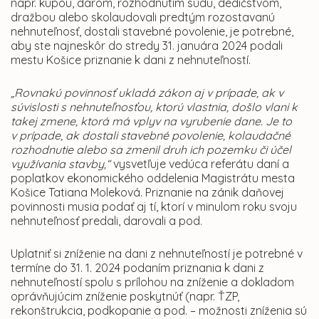
napr. kúpou, darom, rozhodnutím súdu, dedičstvom,
dražbou alebo skolaudovali predtým rozostavanú
nehnuteľnosť, dostali stavebné povolenie, je potrebné,
aby ste najneskôr do stredy 31. januára 2024 podali
mestu Košice priznanie k dani z nehnuteľností.
„Rovnakú povinnosť ukladá zákon aj v prípade, ak v
súvislosti s nehnuteľnosťou, ktorú vlastnia, došlo vlani k
takej zmene, ktorá má vplyv na vyrubenie dane. Je to
v prípade, ak dostali stavebné povolenie, kolaudačné
rozhodnutie alebo sa zmenil druh ich pozemku či účel
využívania stavby,“
vysvetľuje vedúca referátu daní a
poplatkov ekonomického oddelenia Magistrátu mesta
Košice Tatiana Moleková. Priznanie na zánik daňovej
povinnosti musia podať aj tí, ktorí v minulom roku svoju
nehnuteľnosť predali, darovali a pod.
Uplatniť si zníženie na dani z nehnuteľností je potrebné v
termíne do 31. 1. 2024 podaním priznania k dani z
nehnuteľností spolu s prílohou na zníženie a dokladom
oprávňujúcim zníženie poskytnúť (napr. ŤZP,
rekonštrukcia, podkopanie a pod. – možnosti zníženia sú