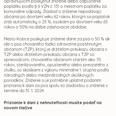
oprávňujúcim poskytnúť zníženie alebo odpustenie
poplatku podľa § 6 VZN č. 131 o miestnom poplatku za
komunálne odpady. Žiadosť o zníženie nepodávajú
občania po dovŕšení veku 62 rokov, ktorým sa poplatok
zníži automaticky o 25 %, osobám po dovŕšení veku 65
rokov o 50% na ďalšie zdaňovacie obdobie.
Mesto Košice poskytuje zníženie dane za psa o 50 % ak
ide o psa chovaného ťažko zdravotne postihnutým
občanom (ŤZP), ktorý je držiteľom preukazu občana s
ŤZP alebo držiteľom preukazu občana s ŤZP so
sprievodcom, chovaného občanom starším ako 70
rokov, sterilizovaného, opusteného alebo prevzatého z
útulku, so skúškami z výkonu minimálne 1. stupňa podľa
národných alebo medzinárodných skúškových
poriadkov. Zníženie si je potrebné uplatniť podaním
priznania k dani za psa spolu so žiadosťou o zníženie v
termíne do 31. 1. 2024.
Priznanie k dani z nehnuteľnosti musíte podať na
novom tlačive