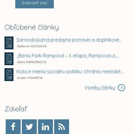
Zobraziť viac
Obľúbené články
Samoobslužná predajňa potravín a doplnkového tovaru
05
08
Štefánia VOVČKOVÁ
,,Biznis Park Rampová – II. etapa, Rampová ul.,...
05
08
Alena KARKOŠKOVÁ
Košice menia sociálnu politiku: chránia mestské byty...
05
08
Dušan TOKARČÍK
Všetky články
Zdieľať