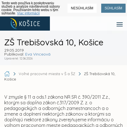
Tento web používa k poskytovaniu
služieb a analýze návštevnosti súbory
NESÚHLASÍM
SÚHLASÍM
cookie. Používaním tohto webu s tým
súhlasíte.
Viac informácií
ZŠ Trebišovská 10, Košice
29.05.2019
Publikoval:
Eva Vinceová
Upravené: 12.06.2026
Voľné pracovné miesta v Š a ŠZ
ZŠ Trebišovská 10,
Košice
V zmysle § 11 a ods.1 zákona NR SR č. 390/2011 Z.z.,
ktorým sa dopĺňa zákon č.317/2009 Z. z. o
pedagogických a odborných zamestnancoch a o
zmene a doplnení niektorých zákonov a ktorými sa
dopĺňajú niektoré zákony zverejňujeme informáciu o
voľnom pracovnom mieste pedagogických a odborných