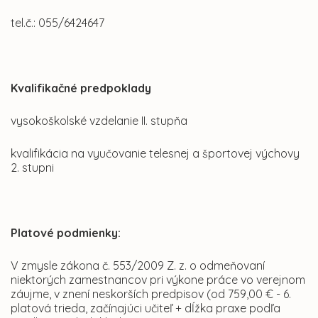
tel.č.: 055/6424647
Kvalifikačné predpoklady
vysokoškolské vzdelanie II. stupňa
kvalifikácia na vyučovanie telesnej a športovej výchovy
2. stupni
Platové podmienky:
V zmysle zákona č. 553/2009 Z. z. o odmeňovaní
niektorých zamestnancov pri výkone práce vo verejnom
záujme, v znení neskorších predpisov (od 759,00 € - 6.
platová trieda, začínajúci učiteľ + dĺžka praxe podľa