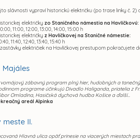
to slávnosti vypraví historickú električku (po trase linky č. 2)
torickej električky
zo Staničného námestia na Havlíčkovú:
10:00, 11:00, 12:00, 13:00, 14:00, 15:00 h
torickej električky
z Havlíčkovej na Staničné námestie:
0:40, 11:40, 12:40, 13:40, 15:40 h
 zastávky električiek na Havlíčkovej prestupom pokračujete 
 Majáles
rvomájový zábavný program plný hier, hudobných a tanečných
dinnom programe účinkujú Divadlo Haliganda, priatelia z Fri
úbor Omladina, Hasičská dychová hudba Košice a ďalší...
ekreačný areál Alpinka
 meste II.
ncovaná Hlavná ulica opäť prinesie na viacerých miestach p