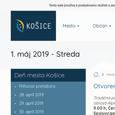
Tento web používa k poskytovaniu služieb a an
Mesto
Občan
1. máj 2019 - Streda
Deň mesta Košice
Mest
Otvoren
Príhovor primátora
28. apríl 2019
Tradičná p
oblasti Alp
29. apríl 2019
9.00 h; Če
30. apríl 2019
Spoluorgan