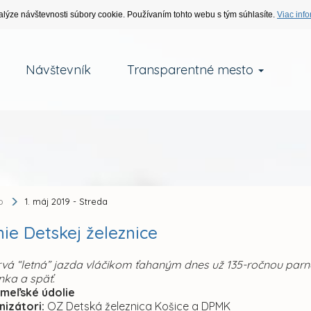
alýze návštevnosti súbory cookie. Používaním tohto webu s tým súhlasíte.
Viac info
Návštevník
Transparentné mesto
o
1. máj 2019 - Streda
ie Detskej železnice
rvá “letná” jazda vláčikom ťahaným dnes už 135-ročnou pa
inka a späť
.
rmeľské údolie
izátori:
OZ Detská železnica Košice a DPMK