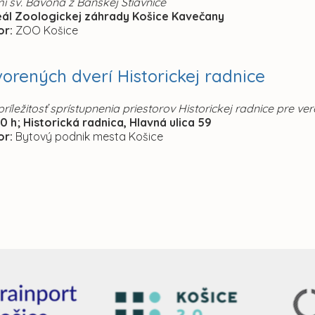
i sv. Bavona z Banskej Štiavnice
reál Zoologickej záhrady Košice Kavečany
or:
ZOO Košice
orených dverí Historickej radnice
ríležitosť sprístupnenia priestorov Historickej radnice pre ver
30 h; Historická radnica, Hlavná ulica 59
or:
Bytový podnik mesta Košice