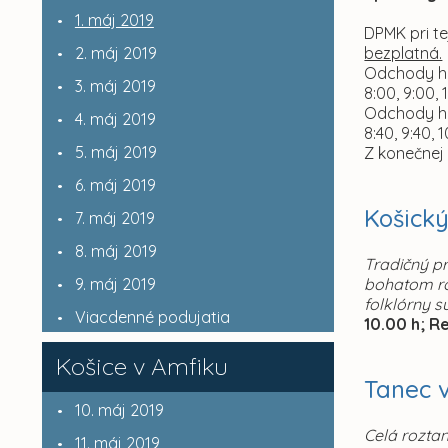
1. máj 2019
DPMK pri tej
2. máj 2019
bezplatná.
Odchody his
3. máj 2019
8:00, 9:00, 
Odchody his
4. máj 2019
8:40, 9:40, 1
5. máj 2019
Z konečnej
6. máj 2019
Košický
7. máj 2019
8. máj 2019
Tradičný p
9. máj 2019
bohatom ro
folklórny s
Viacdenné podujatia
10.00 h; R
Košice v Amfiku
Tanec v
10. máj 2019
Celá rozta
11. máj 2019