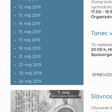
Dolnej brán
východoslo
12. máj 2019
17.00 - 19.
13. máj 2019
Organizát
14. máj 2019
15. máj 2019
Tanec v
17. máj 2019
To najlepš
18. máj 2019
20:00 h; H
Spoluorga
21. máj 2019
23. máj 2019
25. máj 2019
SPRIEVOD
26. máj 2019
Slávno
Otvorenie 