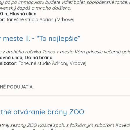
y až po Immaculatu budete vidieť balet, spoločenské tance, H
venský čapáš a mnoho ďalšieho.
30 h; Hlavná ulica
or
: Tanečné štúdio Adriany Vrbovej
 meste II. - “To najlepšie”
ie z druhého ročníka Tanca v meste Vám prinesie večerný 
lavná ulica, Dolná brána
nizátor:
Tanečné štúdio Adriany Vrbovej
NÉ PODUJATIA:
stné otváranie brány ZOO
letnej sezóny ZOO Košice spolu s folklórnym súborom Kaveč