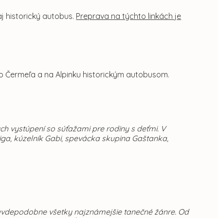
 aj historický autobus.
Preprava na týchto linkách je
do Čermeľa a na Alpinku historickým autobusom.
 vystúpení so súťažami pre rodiny s deťmi. V
ga, kúzelník Gabi, spevácka skupina Gaštanka,
ravdepodobne všetky najznámejšie tanečné žánre. Od