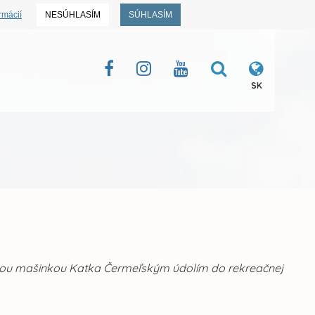
rmácií
NESÚHLASÍM
SÚHLASÍM
SK
rnou mašinkou Katka Čermeľským údolím do rekreačnej