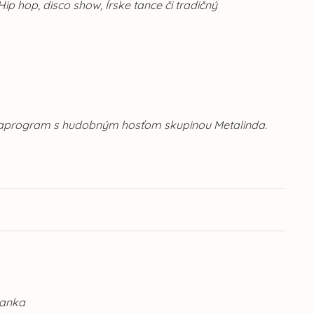
ip hop, disco show, Írske tance či tradičný
galaprogram s hudobným hosťom skupinou Metalinda.
ianka