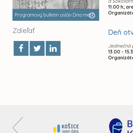
a Sokoliarm
11.00 h; a
Organizát
Programový bulletin osláv Dńa mesta Košice
Zdieľať
Deň otv
Jedinečná p
13.00 - 15.
Organizát