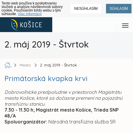
Tento web používa k poskytovaniu
služieb a analýze návštevnosti súbory
NESÚHLASÍM
SÚHLASÍM
cookie. Používaním tohto webu s tým
súhlasíte.
Viac informácií
2. máj 2019 - Štvrtok
Mesto
2. máj 2019 - Štvrtok
Primátorská kvapka krvi
Dobrovoľnícke predpoludnie v priestoroch Magistrátu
mesta Košice, ktoré sa dočasne premení na pojazdnú
transfúznu stanicu.
7.30 - 11.30 h; Magistrát mesta Košice, Trieda SNP
48/A
Spoluorganizátor:
Národná transfúzna služba SR