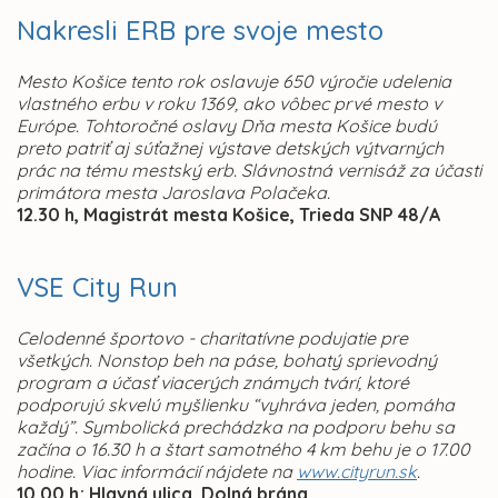
Nakresli ERB pre svoje mesto
Mesto Košice tento rok oslavuje 650 výročie udelenia
vlastného erbu v roku 1369, ako vôbec prvé mesto v
Európe. Tohtoročné oslavy Dňa mesta Košice budú
preto patriť aj súťažnej výstave detských výtvarných
prác na tému mestský erb. Slávnostná vernisáž za účasti
primátora mesta Jaroslava Polačeka.
12.30 h, Magistrát mesta Košice, Trieda SNP 48/A
VSE City Run
Celodenné športovo - charitatívne podujatie pre
všetkých. Nonstop beh na páse, bohatý sprievodný
program a účasť viacerých známych tvárí, ktoré
podporujú skvelú myšlienku “vyhráva jeden, pomáha
každý”. Symbolická prechádzka na podporu behu sa
začína o 16.30 h a štart samotného 4 km behu je o 17.00
hodine. Viac informácií nájdete na
www.cityrun.sk
.
10.00 h; Hlavná ulica, Dolná brána