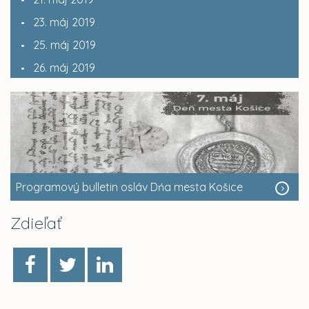
23. máj 2019
25. máj 2019
26. máj 2019
Programový bulletin osláv Dńa mesta Košice
Zdieľať