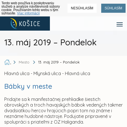
Tento web používa k poskytovaniu
služieb a analýze návštevnosti súbory
NESÚHLASÍM
SÚHLASÍM
cookie. Používaním tohto webu s tým
súhlasíte.
Viac informácií
13. máj 2019 – Pondelok
Mesto
13. máj 2019 – Pondelok
Hlavná ulica - Mlynská ulica - Hlavná ulica
Bábky v meste
Pridajte sa k manifestačnej prehliadke šiestich
obrovských a troch havajských bábok vedených takmer
dvadsiatkou hercov hrajúcich popri tom na známe i
neznáme hudobné nástroje. Podujatie pripravené v
spolupráci s priateľmi z OZ Haliganda.