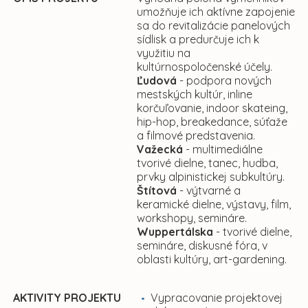
umožňuje ich aktívne zapojenie
sa do revitalizácie panelových
sídlisk a predurčuje ich k
využitiu na
kultúrnospoločenské účely.
Ľudová
- podpora nových
mestských kultúr, inline
korčuľovanie, indoor skateing,
hip-hop, breakedance, súťaže
a filmové predstavenia.
Važecká
- multimediálne
tvorivé dielne, tanec, hudba,
prvky alpinistickej subkultúry.
Štítová
- výtvarné a
keramické dielne, výstavy, film,
workshopy, semináre.
Wuppertálska
- tvorivé dielne,
semináre, diskusné fóra, v
oblasti kultúry, art-gardening.
AKTIVITY PROJEKTU
Vypracovanie projektovej