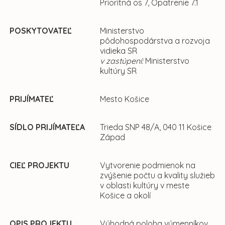
Prioritná os 7, Opatrenie 7.1
POSKYTOVATEĽ
Ministerstvo
pôdohospodárstva a rozvoja
vidieka SR
v zastúpení:
Ministerstvo
kultúry SR
PRIJÍMATEĽ
Mesto Košice
SÍDLO PRIJÍMATEĽA
Trieda SNP 48/A, 040 11 Košice
Západ
CIEĽ PROJEKTU
Vytvorenie podmienok na
zvýšenie počtu a kvality služieb
v oblasti kultúry v meste
Košice a okolí
OPIS PROJEKTU
Výhodná poloha výmenníkov