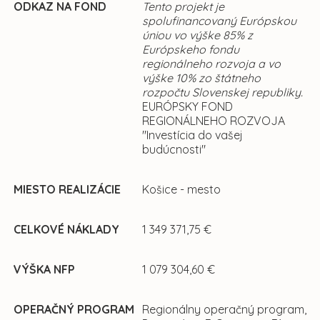
ODKAZ NA FOND
Tento projekt je
spolufinancovaný Európskou
úniou vo výške 85% z
Európskeho fondu
regionálneho rozvoja a vo
výške 10% zo štátneho
rozpočtu Slovenskej republiky.
EURÓPSKY FOND
REGIONÁLNEHO ROZVOJA
"Investícia do vašej
budúcnosti"
MIESTO REALIZÁCIE
Košice - mesto
CELKOVÉ NÁKLADY
1 349 371,75 €
VÝŠKA NFP
1 079 304,60 €
OPERAČNÝ PROGRAM
Regionálny operačný program,