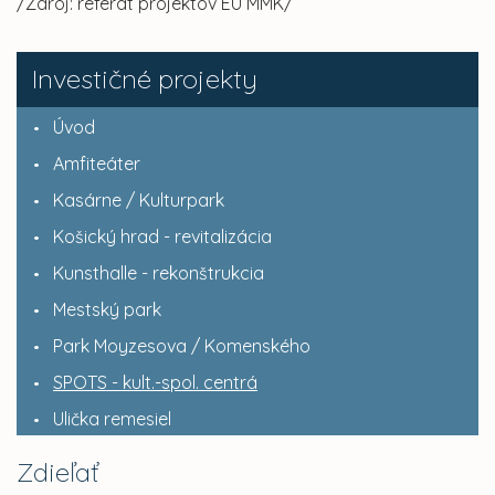
/Zdroj: referát projektov EÚ MMK/
Investičné projekty
Úvod
Amfiteáter
Kasárne / Kulturpark
Košický hrad - revitalizácia
Kunsthalle - rekonštrukcia
Mestský park
Park Moyzesova / Komenského
SPOTS - kult.-spol. centrá
Ulička remesiel
Zdieľať