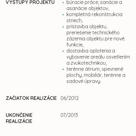
VÝSTUPY PROJEKTU
búracie práce, sanácie a
asanácie objektov,
kompletná rekonštrukcia
striech,
prístavba objektu,
preriešenie technického
zázemia objektu pre nové
funkcie,
dostavba oplotenia a
vybavenie areálu osvetlením
a zvukotechnikou,
terénne átrium, spevnené
plochy, mobiliár, terénne a
sadové úpravy.
ZAČIATOK REALIZÁCIE
06/2012
UKONČENIE
07/2013
REALIZÁCIE