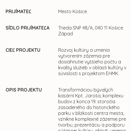
PRIJÍMATEĽ
Mesto Košice
SÍDLO PRIJÍMATEĽA
Trieda SNP 48/A, 040 11 Košice
Západ
CIEĽ PROJEKTU
Rozvoj kultúry a umenia
vytvorením zázemia pre
dosiahnutie vyššieho počtu a
kvality služieb v oblasti kultúry v
súvislosti s projektom EHMK.
OPIS PROJEKTU
Transformáciou bývalých
kasární Kpt. Jaroša, komplexu
budov z konca 19. storočia
zasadeného do historického
parku v blízkosti centra mesta,
vznikne komplexné zázemie pre
tvorbu, prezentáciu a podporu
súčasnej kultúry, aktivít, umenia