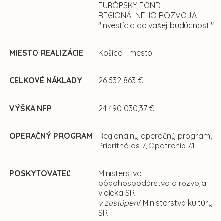
EURÓPSKY FOND
REGIONÁLNEHO ROZVOJA
"Investícia do vašej budúcnosti"
MIESTO REALIZÁCIE
Košice - mesto
CELKOVÉ NÁKLADY
26 532 863 €
VÝŠKA NFP
24 490 030,37 €
OPERAČNÝ PROGRAM
Regionálny operačný program,
Prioritná os 7, Opatrenie 7.1
POSKYTOVATEĽ
Ministerstvo
pôdohospodárstva a rozvoja
vidieka SR
v zastúpení:
Ministerstvo kultúry
SR