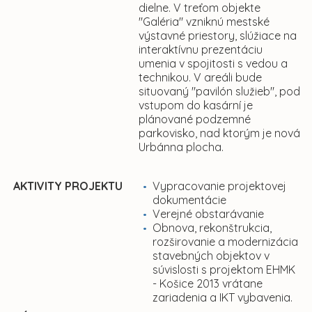
dielne. V treťom objekte
"Galéria" vzniknú mestské
výstavné priestory, slúžiace na
interaktívnu prezentáciu
umenia v spojitosti s vedou a
technikou. V areáli bude
situovaný "pavilón služieb", pod
vstupom do kasární je
plánované podzemné
parkovisko, nad ktorým je nová
Urbánna plocha.
AKTIVITY PROJEKTU
Vypracovanie projektovej
dokumentácie
Verejné obstarávanie
Obnova, rekonštrukcia,
rozširovanie a modernizácia
stavebných objektov v
súvislosti s projektom EHMK
- Košice 2013 vrátane
zariadenia a IKT vybavenia.