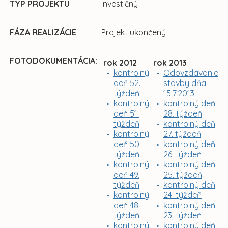
TYP PROJEKTU
Investičný
FÁZA REALIZÁCIE
Projekt ukončený
FOTODOKUMENTÁCIA:
rok 2012
rok 2013
kontrolný
Odovzdávanie
deň 52.
stavby dňa
týždeň
15.7.2013
kontrolný
kontrolný deň
deň 51.
28. týždeň
týždeň
kontrolný deň
kontrolný
27. týždeň
deň 50.
kontrolný deň
týždeň
26. týždeň
kontrolný
kontrolný deň
deň 49.
25. týždeň
týždeň
kontrolný deň
kontrolný
24. týždeň
deň 48.
kontrolný deň
týždeň
23. týždeň
kontrolný
kontrolný deň