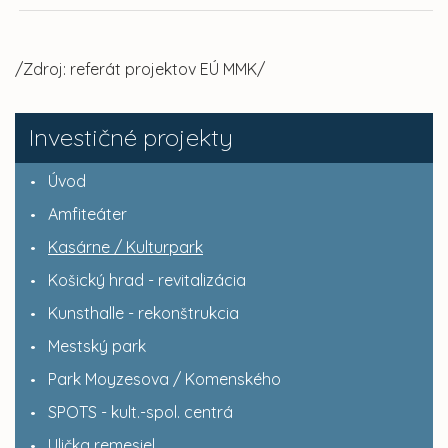
/Zdroj: referát projektov EÚ MMK/
Investičné projekty
Úvod
Amfiteáter
Kasárne / Kulturpark
Košický hrad - revitalizácia
Kunsthalle - rekonštrukcia
Mestský park
Park Moyzesova / Komenského
SPOTS - kult.-spol. centrá
Ulička remesiel