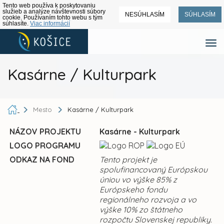
Tento web používa k poskytovaniu
služieb a analýze návštevnosti súbory
NESÚHLASÍM
SÚHLASÍM
cookie. Používaním tohto webu s tým
súhlasíte.
Viac informácií
Kasárne / Kulturpark
Mesto
Kasárne / Kulturpark
NÁZOV PROJEKTU
Kasárne - Kulturpark
LOGO PROGRAMU
ODKAZ NA FOND
Tento projekt je
spolufinancovaný Európskou
úniou vo výške 85% z
Európskeho fondu
regionálneho rozvoja a vo
výške 10% zo štátneho
rozpočtu Slovenskej republiky.