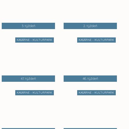
3. týždeň
2. týždeň
KASÁRNE - KULTURPARK
KASÁRNE - KULTURPARK
47. týždeň
46. týždeň
KASÁRNE - KULTURPARK
KASÁRNE - KULTURPARK