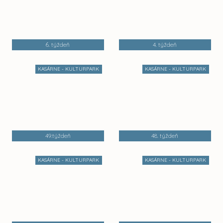
6. týždeň
4. týždeň
KASÁRNE - KULTURPARK
KASÁRNE - KULTURPARK
49.týždeň
48. týždeň
KASÁRNE - KULTURPARK
KASÁRNE - KULTURPARK