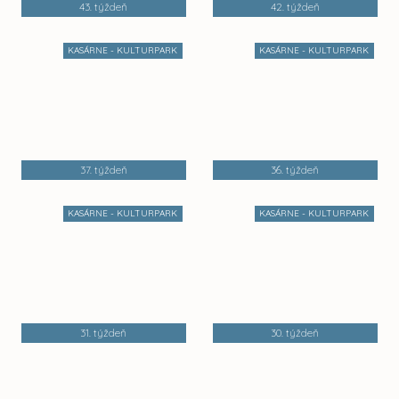
43. týždeň
42. týždeň
KASÁRNE - KULTURPARK
KASÁRNE - KULTURPARK
37. týždeň
36. týždeň
KASÁRNE - KULTURPARK
KASÁRNE - KULTURPARK
31. týždeň
30. týždeň