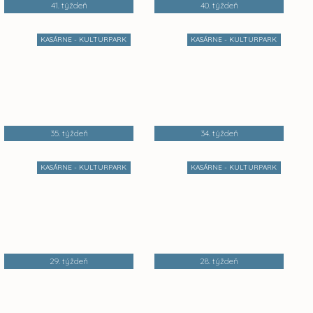
41. týždeň
40. týždeň
KASÁRNE - KULTURPARK
KASÁRNE - KULTURPARK
35. týždeň
34. týždeň
KASÁRNE - KULTURPARK
KASÁRNE - KULTURPARK
29. týždeň
28. týždeň