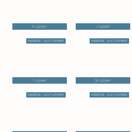
8. týždeň
7. týždeň
KASÁRNE - KULTURPARK
KASÁRNE - KULTURPARK
1. týždeň
50. týždeň
KASÁRNE - KULTURPARK
KASÁRNE - KULTURPARK