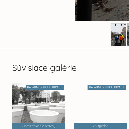
Súvisiace galérie
KASÁRNE - KULTURPARK
KASÁRNE - KULTURPARK
Odovzdávanie stavby
28. týždeň