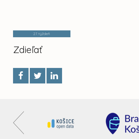
27. týždeň
Zdieľať