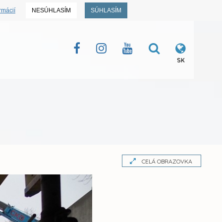
rmácií
NESÚHLASÍM
SÚHLASÍM
SK
CELÁ OBRAZOVKA