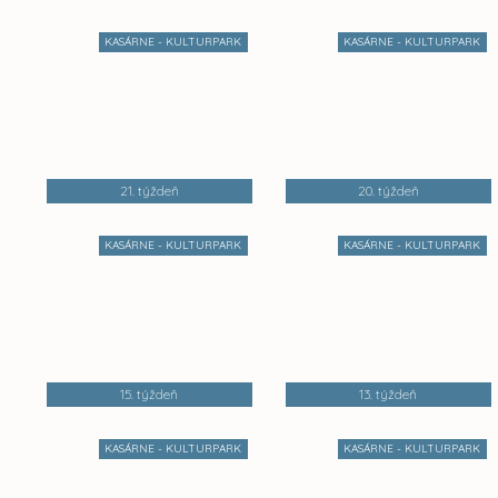
KASÁRNE - KULTURPARK
KASÁRNE - KULTURPARK
21. týždeň
20. týždeň
KASÁRNE - KULTURPARK
KASÁRNE - KULTURPARK
15. týždeň
13. týždeň
KASÁRNE - KULTURPARK
KASÁRNE - KULTURPARK