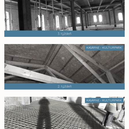
3. týždeň
KASÁRNE - KULTURPARK
2. týždeň
KASÁRNE - KULTURPARK