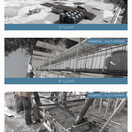
37. týždeň
KASÁRNE - KULTURPARK
36. týždeň
KASÁRNE - KULTURPARK