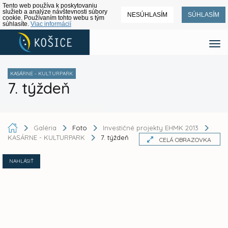
Tento web používa k poskytovaniu
služieb a analýze návštevnosti súbory
NESÚHLASÍM
SÚHLASÍM
cookie. Používaním tohto webu s tým
súhlasíte.
Viac informácií
KASÁRNE - KULTURPARK
7. týždeň
Galéria
Foto
Investičné projekty EHMK 2013
KASÁRNE - KULTURPARK
7. týždeň
CELÁ OBRAZOVKA
NAHLÁSIŤ