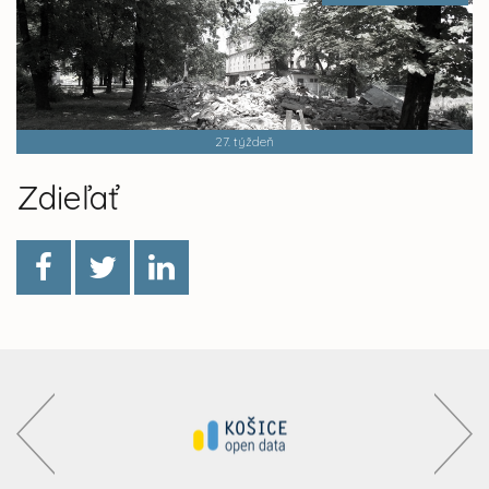
27. týždeň
Zdieľať