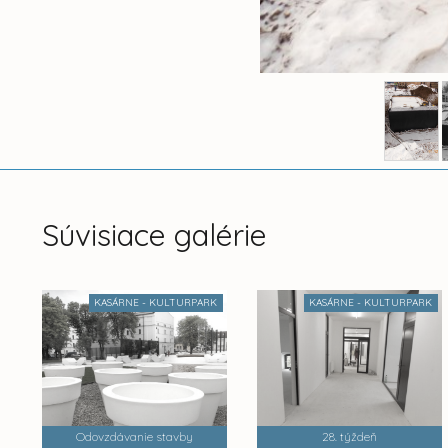
Súvisiace galérie
KASÁRNE - KULTURPARK
KASÁRNE - KULTURPARK
Odovzdávanie stavby
28. týždeň