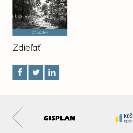
27. týždeň
Zdieľať