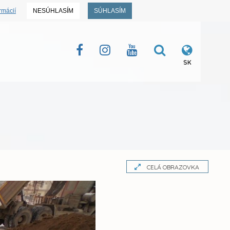
rmácií
NESÚHLASÍM
SÚHLASÍM
SK
CELÁ OBRAZOVKA