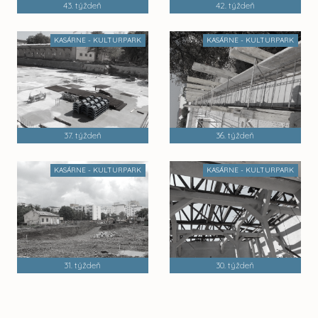
43. týždeň
42. týždeň
KASÁRNE - KULTURPARK
KASÁRNE - KULTURPARK
37. týždeň
36. týždeň
KASÁRNE - KULTURPARK
KASÁRNE - KULTURPARK
31. týždeň
30. týždeň