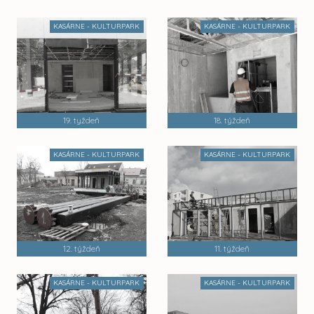
KASÁRNE - KULTURPARK
KASÁRNE - KULTURPARK
19. tyždeň
18. týždeň
KASÁRNE - KULTURPARK
KASÁRNE - KULTURPARK
12. týždeň
11. týždeň
KASÁRNE - KULTURPARK
KASÁRNE - KULTURPARK