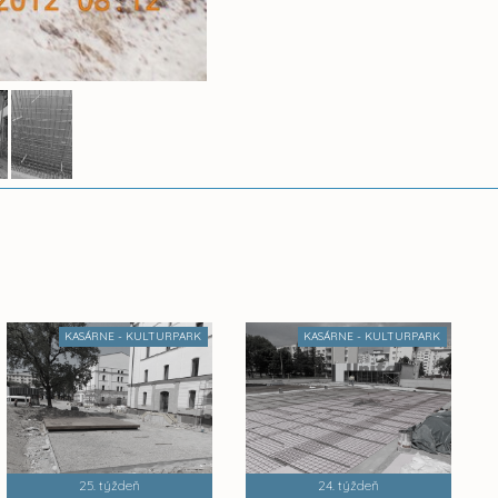
KASÁRNE - KULTURPARK
KASÁRNE - KULTURPARK
25. týždeň
24. týždeň