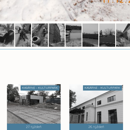
KASÁRNE - KULTURPARK
KASÁRNE - KULTURPARK
27. týždeň
26. týždeň