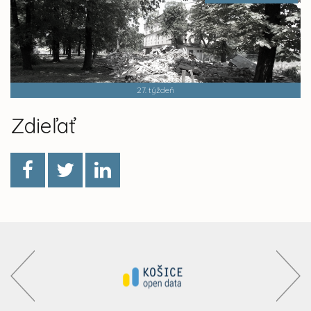
27. týždeň
Zdieľať