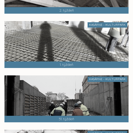
2. týždeň
KASÁRNE - KULTURPARK
1. týždeň
KASÁRNE - KULTURPARK
51. týždeň