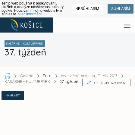
Tento web používa k poskytovaniu
služieb a analýze návštevnosti súbory
NESÚHLASÍM
SÚHLASÍM
cookie. Používaním tohto webu s tým
súhlasíte.
Viac informácií
KASÁRNE - KULTURPARK
37. týždeň
Galéria
Foto
Investičné projekty EHMK 2013
KASÁRNE - KULTURPARK
37. týždeň
CELÁ OBRAZOVKA
NAHLÁSIŤ