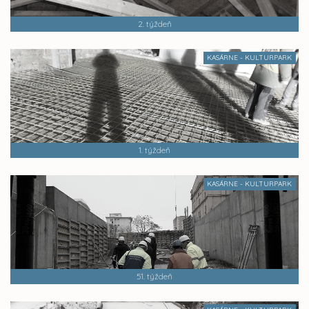
2. týždeň
KASÁRNE - KULTURPARK
1. týždeň
KASÁRNE - KULTURPARK
51. týždeň