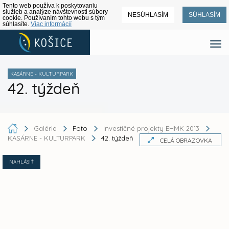
Tento web používa k poskytovaniu
služieb a analýze návštevnosti súbory
NESÚHLASÍM
SÚHLASÍM
cookie. Používaním tohto webu s tým
súhlasíte.
Viac informácií
KASÁRNE - KULTURPARK
42. týždeň
Galéria
Foto
Investičné projekty EHMK 2013
KASÁRNE - KULTURPARK
42. týždeň
CELÁ OBRAZOVKA
NAHLÁSIŤ