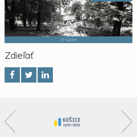
27. týždeň
Zdieľať