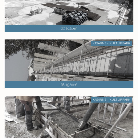
37. týždeň
KASÁRNE - KULTURPARK
36. týždeň
KASÁRNE - KULTURPARK