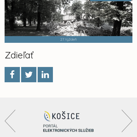
27. týždeň
Zdieľať