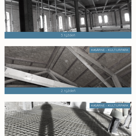
3. týždeň
KASÁRNE - KULTURPARK
2. týždeň
KASÁRNE - KULTURPARK